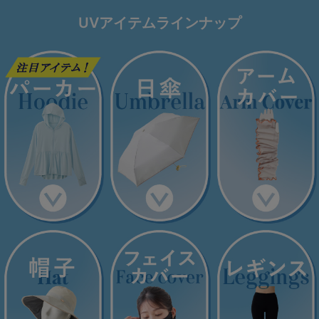
G65
G70
G75
UVアイテムラインナップ
～999円
1,000～1,999円
H70
H75
2,000～2,999円
3,000～3,999円
SS
S
M
L
LL
3L
4,000円～
3足￥1,188靴下
S-AB
S-CD
S-EF
セールアイテムから探す
M-AB
M-CD
M-EF
セールアイテム
L-AB
L-CD
L-EF
その他から探す
LL-EF
お気に入り
サイズの表示を閉じる
新着アイテム