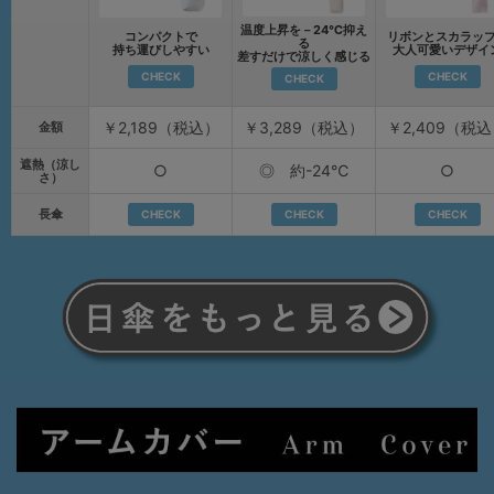
温度上昇を－24℃抑え
コンパクトで
リボンとスカラッ
る
持ち運びしやすい
大人可愛いデザイ
差すだけで涼しく感じる
CHECK
CHECK
CHECK
￥2,189（税込）
￥3,289（税込）
￥2,409（税
金額
遮熱（涼し
○
◎ 約-24℃
○
さ）
長傘
CHECK
CHECK
CHECK