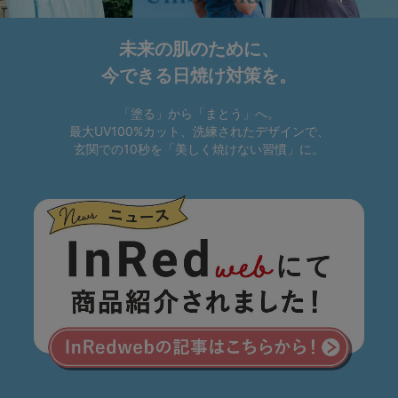
マタニティ
ギフトラッピング
未来の肌のために、
今できる日焼け対策を。
SALE
「塗る」から「まとう」へ。
サイズからブラを探す
最大UV100%カット、洗練されたデザインで、
玄関での10秒を「美しく焼けない習慣」に。
A60
A65
A70
A75
B65
B70
B75
B80
C65
C70
C75
C80
C85
D65
D70
D75
D80
D85
すべてのサイズを表示する
E65
E70
E75
E80
E85
F65
F70
F75
F80
価格帯から探す