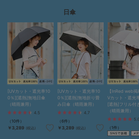
日傘
[UVカット・遮光率10
[UVカット・遮光率10
【InRed web
0％][遮熱]無地日傘
0％][遮熱]無地折り畳
Vカット・遮光率
（晴雨兼用）
み日傘（晴雨兼用）
[遮熱]フリル付
（晴雨兼用）
4.5
4.7
5.
（10件）
（6件）
（1件）
￥3,289
￥3,289
(税込)
(税込)