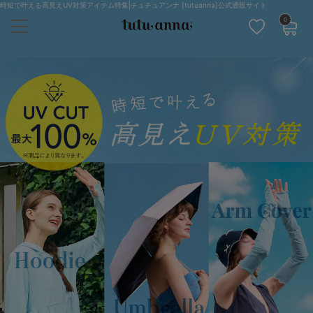
時短で叶える高見えUV対策アイテム特集|チュチュアンナ [tutuanna]公式通販サイト
0
キーワード・品番から探す
検索を閉じる
ナイトブラ
ノンワイヤー
特盛ブラ
チューブトップ
折り畳み
パジャマ
ストッキング
キャミソール
ルームウェア
育乳ブラ
アームカバー
カテゴリから探す
レッグウェア
下着
ルームウェア
ライフスタイル
メンズ
キッズ