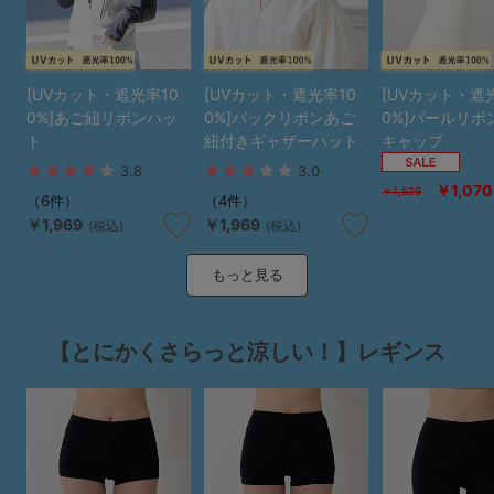
[UVカット・遮光率10
[UVカット・遮光率10
[UVカット・遮
0%]あご紐リボンハッ
0%]バックリボンあご
0%]パールリボ
ト
紐付きギャザーハット
キャップ
3.8
3.0
￥1,070
￥1,529
（6件）
（4件）
￥1,969
￥1,969
(税込)
(税込)
もっと見る
【とにかくさらっと涼しい！】レギンス