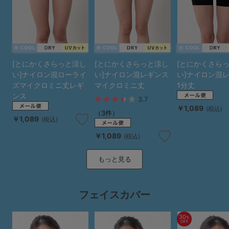
[とにかくさらっと涼し
[とにかくさらっと涼し
[とにかくさら
い]ナイロン混ローライ
い]ナイロン混レギンス
い]ナイロン混
ズマイクロミニ丈レギ
マイクロミニ丈
1分丈
ンス
3.7
￥1,089
(税込)
（3件）
￥1,089
(税込)
￥1,089
(税込)
もっと見る
フェイスカバー
30
%
OFF