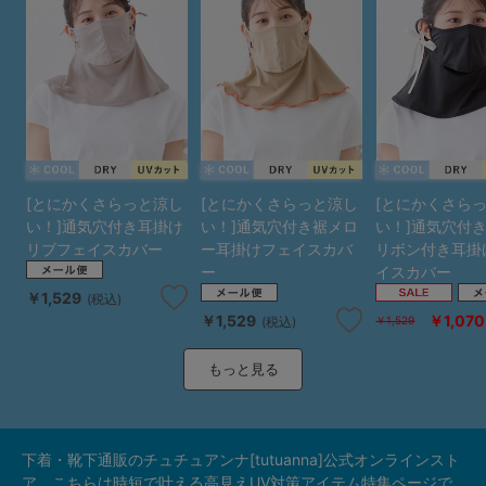
[とにかくさらっと涼し
[とにかくさらっと涼し
[とにかくさら
い！]通気穴付き耳掛け
い！]通気穴付き裾メロ
い！]通気穴付
リブフェイスカバー
ー耳掛けフェイスカバ
リボン付き耳掛
ー
イスカバー
￥1,529
(税込)
￥1,529
￥1,070
(税込)
￥1,529
もっと見る
下着・靴下通販のチュチュアンナ[tutuanna]公式オンラインスト
ア。こちらは時短で叶える高見えUV対策アイテム特集ページで