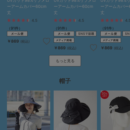
UVカット98%リブメロ
UVカット98%リブメロ
UVカット98%
ーアームカバー60cm
ーアームカバー60cm
ーアームカバー6
丈
丈
丈
4.5
4.5
4.
（91件）
（91件）
（91件）
￥869
(税込)
￥869
￥869
(税込)
(税込)
もっと見る
帽子
30
%
OFF