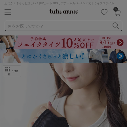
[とにかくさらっと涼しい！]UVカット98%リブアームカバー25cm丈｜ライフスタイル
0
キーワード・品番から探す
検索を閉じる
何をお探しですか？
ナイトブラ
ノンワイヤー
特盛ブラ
チューブトップ
折り畳み
パジャマ
ストッキング
キャミソール
ルームウェア
育乳ブラ
アームカバー
1
/10
一覧
カテゴリから探す
レッグウェア
下着
ルームウェア
ライフスタイル
メンズ
キッズ