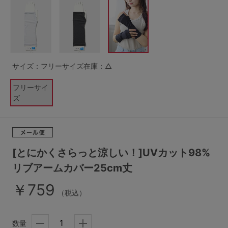
G65
G70
G75
～999円
1,000～1,999円
H70
H75
2,000～2,999円
3,000～3,999円
SS
S
M
サイズ：フリーサイズ
在庫：△
L
LL
3L
4,000円～
3足￥1,188靴下
フリーサイ
S-AB
S-CD
S-EF
セールアイテムから探す
ズ
M-AB
M-CD
M-EF
セールアイテム
L-AB
L-CD
L-EF
その他から探す
[とにかくさらっと涼しい！]UVカット98%
LL-EF
リブアームカバー25cm丈
お気に入り
￥759
サイズの表示を閉じる
（税込）
新着アイテム
数量