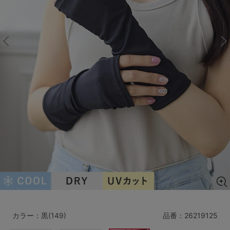
マタニティ
ギフトラッピング
SALE
サイズからブラを探す
A60
A65
A70
A75
B65
B70
B75
B80
C65
C70
C75
C80
C85
D65
D70
D75
D80
D85
すべてのサイズを表示する
E65
E70
E75
E80
E85
F65
F70
F75
F80
カラー：黒(149)
品番：
26219125
価格帯から探す