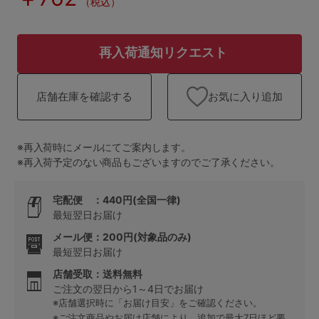
ランキング
（税込）
高評価レビューアイテム
再入荷通知リクエスト
WEB限定アイテム
お気に入り追加
店舗在庫を確認する
特集ページ
※再入荷時にメールにてご案内します。
※再入荷予定のない商品もございますのでご了承ください。
検索を閉じる
宅配便 ：440円(全国一律)
最短翌日お届け
メール便：200円(対象品のみ)
最短翌日お届け
店舗受取：送料無料
ご注文の翌日から1～4日でお届け
※店舗選択時に「お届け目安」をご確認ください。
※ご注文商品やお届け店舗により、追加で最大7日ほど要