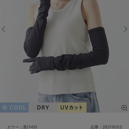
マタニティ
ギフトラッピング
SALE
サイズからブラを探す
A60
A65
A70
A75
B65
B70
B75
B80
C65
C70
C75
C80
C85
D65
D70
D75
D80
D85
すべてのサイズを表示する
E65
E70
E75
E80
E85
F65
F70
F75
F80
価格帯から探す
カラー：黒(149)
品番：
26219053