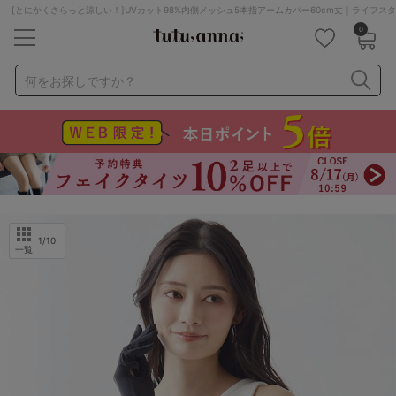
[とにかくさらっと涼しい！]UVカット98%内側メッシュ5本指アームカバー60cm丈｜ライフス
0
キーワード・品番から探す
検索を閉じる
何をお探しですか？
ナイトブラ
ノンワイヤー
特盛ブラ
チューブトップ
折り畳み
パジャマ
ストッキング
キャミソール
ルームウェア
育乳ブラ
アームカバー
1
/10
一覧
カテゴリから探す
レッグウェア
下着
ルームウェア
ライフスタイル
メンズ
キッズ