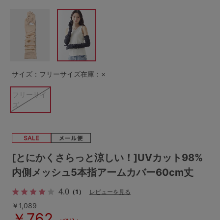
G65
G70
G75
～999円
1,000～1,999円
H70
H75
2,000～2,999円
3,000～3,999円
SS
S
M
L
LL
3L
4,000円～
3足￥1,188靴下
サイズ：フリーサイズ
在庫：×
S-AB
S-CD
S-EF
セールアイテムから探す
フリーサイ
ズ
M-AB
M-CD
M-EF
セールアイテム
L-AB
L-CD
L-EF
その他から探す
LL-EF
[とにかくさらっと涼しい！]UVカット98%
お気に入り
内側メッシュ5本指アームカバー60cm丈
サイズの表示を閉じる
4.0
（1）
レビューを見る
新着アイテム
￥1,089
￥762