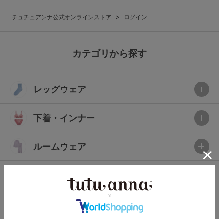
G65
G70
G75
チュチュアンナ公式オンラインストア
ログイン
～999円
1,000～1,999円
H70
H75
2,000～2,999円
3,000～3,999円
SS
S
M
カテゴリから探す
L
LL
3L
4,000円～
3足￥1,188靴下
レッグウェア
S-AB
S-CD
S-EF
セールアイテムから探す
M-AB
M-CD
M-EF
下着・インナー
セールアイテム
L-AB
L-CD
L-EF
その他から探す
ルームウェア
LL-EF
お気に入り
ライフスタイル
サイズの表示を閉じる
新着アイテム
メンズ