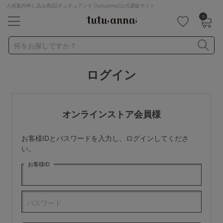
入荷案内申し込み商品|チュチュアンナ [tutuanna]公式通販サイト
0
キーワード・品番から探す
検索を閉じる
何をお探しですか？
ログイン
ナイトブラ
ノンワイヤー
特盛ブラ
チューブトップ
折り畳み
パジャマ
ストッキング
キャミソール
オンラインストア会員様
ルームウェア
育乳ブラ
アームカバー
お客様IDとパスワードを入力し、ログインしてくださ
カテゴリから探す
い。
お客様ID
レッグウェア
下着
ルームウェア
ライフスタイル
パスワード
メンズ
キッズ