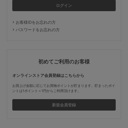
マタニティ
ギフトラッピング
お客様IDをお忘れの方
SALE
パスワードをお忘れの方
サイズからブラを探す
A60
A65
A70
A75
初めてご利用のお客様
B65
B70
B75
B80
オンラインストア会員登録はこちらから
C65
C70
C75
C80
C85
お買上げ金額に応じてお買物ポイントが貯まります。貯まったポイ
ントは1ポイント＝1円からご利用頂けます。
D65
D70
D75
D80
D85
すべてのサイズを表示する
E65
E70
E75
E80
E85
F65
F70
F75
F80
価格帯から探す