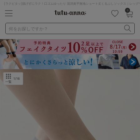
[ラクピタッ]脱げずにラク！口ゴムゆったり 混消臭平無地ショート丈くるぶしソックス｜レッグ
0
キーワード・品番から探す
検索を閉じる
何をお探しですか？
ナイトブラ
ノンワイヤー
特盛ブラ
チューブトップ
折り畳み
パジャマ
ストッキング
キャミソール
ルームウェア
育乳ブラ
アームカバー
1
/16
一覧
カテゴリから探す
レッグウェア
下着
ルームウェア
ライフスタイル
メンズ
キッズ