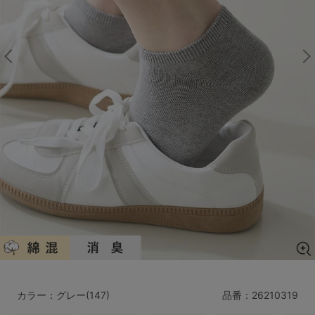
マタニティ
ギフトラッピング
SALE
サイズからブラを探す
A60
A65
A70
A75
B65
B70
B75
B80
C65
C70
C75
C80
C85
D65
D70
D75
D80
D85
すべてのサイズを表示する
E65
E70
E75
E80
E85
F65
F70
F75
F80
カラー：グレー(147)
品番：
26210319
価格帯から探す