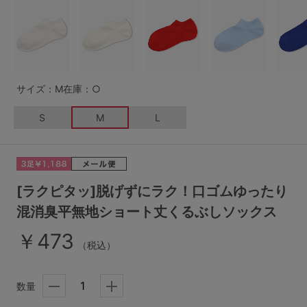
G65
G70
G75
～999円
1,000～1,999円
H70
H75
2,000～2,999円
3,000～3,999円
SS
S
M
サイズ：M
在庫：○
L
LL
3L
4,000円～
3足￥1,188靴下
S
M
L
S-AB
S-CD
S-EF
セールアイテムから探す
M-AB
M-CD
M-EF
セールアイテム
L-AB
L-CD
L-EF
[ラクピタッ]脱げずにラク！口ゴムゆったり
その他から探す
混消臭平無地ショート丈くるぶしソックス
LL-EF
￥473
お気に入り
（税込）
サイズの表示を閉じる
新着アイテム
数量