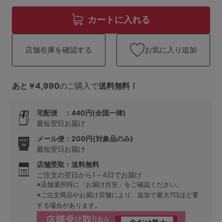
ランキング
カートに入れる
高評価レビューアイテム
お気に入り追加
店舗在庫を確認する
WEB限定アイテム
特集ページ
あと￥4,990
のご購入で
送料無料！
宅配便 ：440円(全国一律)
検索を閉じる
最短翌日お届け
メール便：200円(対象品のみ)
最短翌日お届け
店舗受取：送料無料
ご注文の翌日から1～4日でお届け
※店舗選択時に「お届け目安」をご確認ください。
※ご注文商品やお届け店舗により、追加で最大7日ほど要
する場合があります。