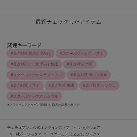
最近チェックしたアイテム
関連キーワード
暑さ対策 夏のおでかけ
スクールソックス ギフト
暑さ対策 汗ばむ季節も快適
暑さ対策 消臭
スクールソックス カジュアル
暑さ対策 カジュアル
暑さ対策 ギフト
暑さ対策 無地
暑さ対策 シンプル
スクールソックス シンプル
※クリックするとタグに関連した商品が表示されます
チュチュアンナ公式オンラインストア
レッグウェア
靴下・ソックス
スニーカー(くるぶし)ソックス