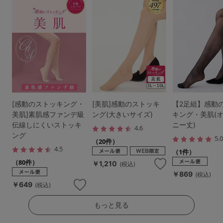
[感動のストッキング・
[美肌]感動のストッキ
【2足組】感動
美肌]素肌感ファンデ級
ング(大きいサイズ)
キング・美肌(
伝線しにくいストッキ
ニー丈)
4.6
ング
5.
（20件）
4.5
（1件）
（80件）
￥1,210
(税込)
￥869
(税込)
￥649
(税込)
もっと見る