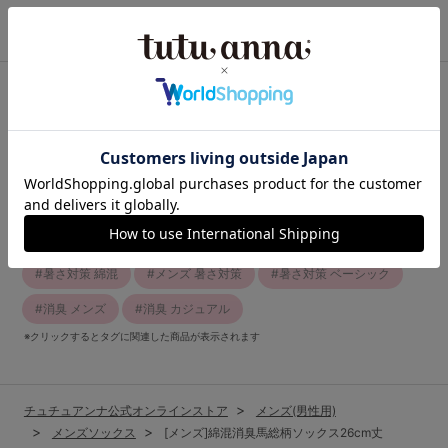
この商品と一緒に見られている商品
最近チェックしたアイテム
関連キーワード
暑さ対策 夏のおでかけ
暑さ対策 汗ばむ季節も快適
暑さ対策 消臭
暑さ対策 カジュアル
暑さ対策 シンプル
暑さ対策 綿混
メンズ 暑さ対策
暑さ対策 ベーシック
消臭 メンズ
消臭 カジュアル
※クリックするとタグに関連した商品が表示されます
チュチュアンナ公式オンラインストア
メンズ(男性用)
メンズソックス
[メンズ]綿混消臭馬総柄ソックス26cm丈