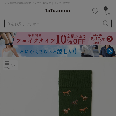
[メンズ]綿混消臭馬総柄ソックス26cm丈｜メンズ(男性用)
0
キーワード・品番から探す
検索を閉じる
何をお探しですか？
ナイトブラ
ノンワイヤー
特盛ブラ
チューブトップ
折り畳み
パジャマ
ストッキング
キャミソール
ルームウェア
育乳ブラ
アームカバー
1
/5
一覧
カテゴリから探す
レッグウェア
下着
ルームウェア
ライフスタイル
メンズ
キッズ