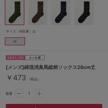
G65
G70
G75
～999円
1,000～1,999円
H70
H75
2,000～2,999円
3,000～3,999円
SS
S
M
サイズ：M
在庫：△
L
LL
3L
4,000円～
3足￥1,188靴下
M
S-AB
S-CD
S-EF
セールアイテムから探す
M-AB
M-CD
M-EF
セールアイテム
L-AB
L-CD
L-EF
[メンズ]綿混消臭馬総柄ソックス26cm丈
その他から探す
￥473
LL-EF
（税込）
お気に入り
サイズの表示を閉じる
数量
新着アイテム