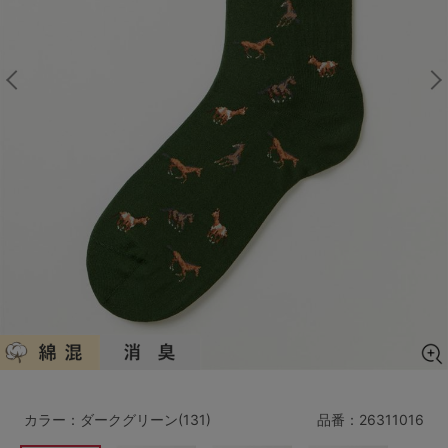
マタニティ
ギフトラッピング
SALE
サイズからブラを探す
A60
A65
A70
A75
B65
B70
B75
B80
C65
C70
C75
C80
C85
D65
D70
D75
D80
D85
すべてのサイズを表示する
E65
E70
E75
E80
E85
F65
F70
F75
F80
カラー：ダークグリーン(131)
品番：
26311016
価格帯から探す