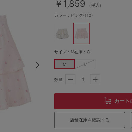
￥1,859
（税込）
カラー：ピンク(110)
その他から探す
お気に入り
サイズ：M
在庫：○
新着アイテム
M
L
ランキング
数量
高評価レビューアイテム
カート
WEB限定アイテム
店舗在庫を確認する
特集ページ