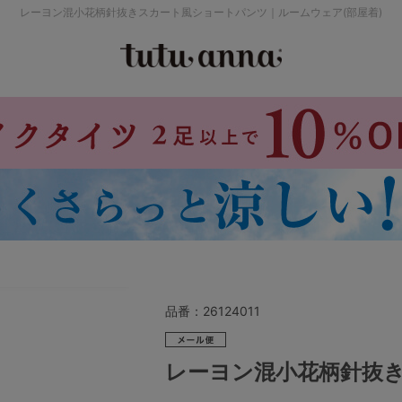
レーヨン混小花柄針抜きスカート風ショートパンツ｜ルームウェア(部屋着)
検索を閉じる
価格帯から探す
～999円
み
パジャマ
ストッキング
2,000～2,999円
4,000円～
品番：
26124011
セールアイテムから探す
レーヨン混小花柄針抜
セールアイテム