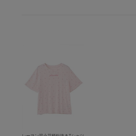
SS
S
M
L
LL
3L
S-AB
S-CD
S-EF
M-AB
M-CD
M-EF
L-AB
L-CD
L-EF
LL-EF
レーヨン混小花柄針抜きTシャツ