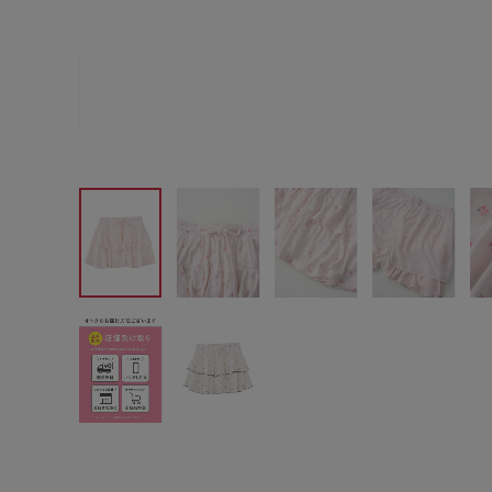
サイズからブラを探す
A60
A65
A70
A7
B65
B70
B75
B8
C65
C70
C75
C8
D65
D70
D75
D8
E65
E70
E75
E8
F65
F70
F75
F8
G65
G70
G75
H70
H75