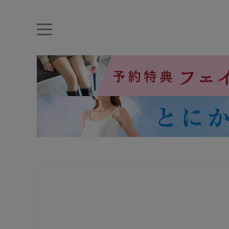
キーワード・品番から探す
ナイトブラ
ノンワイヤー
特盛ブラ
チューブトップ
折り畳
キャミソール
ルームウェア
育乳ブラ
アームカバー
カテゴリから探す
レッグウェア
下着