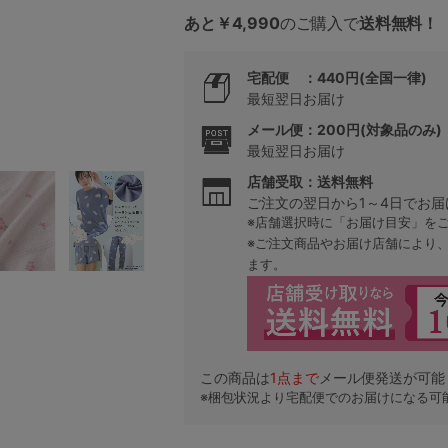
あと￥4,990
のご購入で
送料無料！
5
宅配便 ：440円(全国一律)
最短翌日お届け
0
メール便：200円(対象品のみ)
最短翌日お届け
0
C85
店舗受取：送料無料
ご注文の翌日から1～4日でお届
0
D85
※店舗選択時に「お届け目安」を
※ご注文商品やお届け店舗により
0
E85
ます。
0
この商品は
1
点まで
メール便発送が可能
※梱包状況より宅配便でのお届けになる可