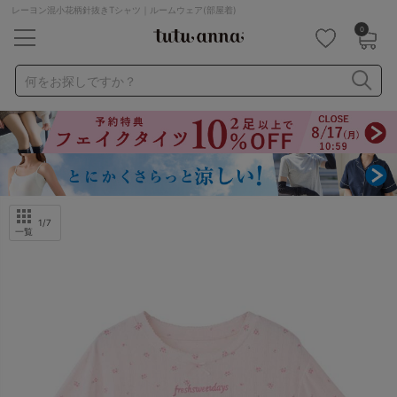
レーヨン混小花柄針抜きTシャツ｜ルームウェア(部屋着)
0
キーワード・品番から探す
検索を閉じる
何をお探しですか？
ナイトブラ
ノンワイヤー
特盛ブラ
チューブトップ
折り畳み
パジャマ
ストッキング
キャミソール
ルームウェア
育乳ブラ
アームカバー
1
/7
一覧
カテゴリから探す
レッグウェア
下着
ルームウェア
ライフスタイル
メンズ
キッズ