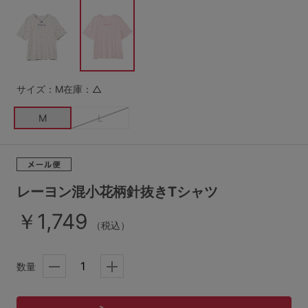
G65
G70
G75
～999円
1,000～1,999円
H70
H75
2,000～2,999円
3,000～3,999円
SS
S
M
サイズ：M
在庫：△
L
LL
3L
4,000円～
3足￥1,188靴下
M
L
S-AB
S-CD
S-EF
セールアイテムから探す
M-AB
M-CD
M-EF
セールアイテム
L-AB
L-CD
L-EF
レーヨン混小花柄針抜きTシャツ
その他から探す
￥1,749
LL-EF
（税込）
お気に入り
サイズの表示を閉じる
数量
新着アイテム