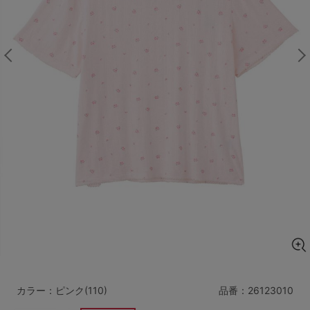
マタニティ
ギフトラッピング
SALE
サイズからブラを探す
A60
A65
A70
A75
B65
B70
B75
B80
C65
C70
C75
C80
C85
D65
D70
D75
D80
D85
すべてのサイズを表示する
E65
E70
E75
E80
E85
F65
F70
F75
F80
カラー：ピンク(110)
品番：
26123010
価格帯から探す