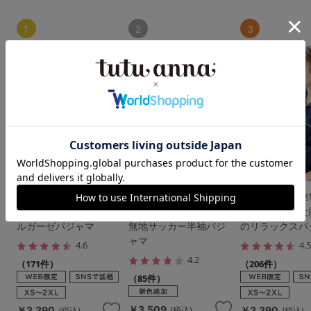
1
2
3
【新色追加】綿100％
[とにかくさらっと涼し
【新色追加】綿1
ふんわりやさしいダブ
い]綿100％ロゴ前開き
とろけるような
ルガーゼパジャマ
無地サッカー半袖パジ
のリラックスパ
ャマ
4.6
4.
4.2
（171件）
（206件）
（85件）
￥3,509
￥3,390
￥3,390
(税込)
(税込)
(税込)