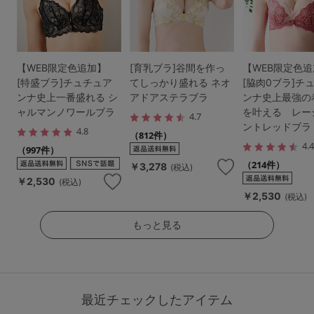
【WEB限定色追加】
[育乳ブラ]谷間を作っ
【WEB限定色
[特盛ブラ]チュチュア
てしっかり盛れる ネオ
[脇肉0ブラ]チ
ンナ史上一番盛れる シ
アドアステラブラ
ンナ史上最強の
ャルマンノワールブラ
を叶える レー
4.7
ントレッドブラ
4.8
（812件）
4.
（997件）
（214件）
￥3,278
(税込)
￥2,530
(税込)
￥2,530
(税込)
もっと見る
最近チェックしたアイテム