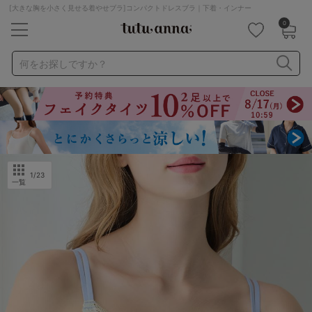
[大きな胸を小さく見せる着やせブラ]コンパクトドレスブラ｜下着・インナー
0
キーワード・品番から探す
検索を閉じる
何をお探しですか？
ナイトブラ
ノンワイヤー
特盛ブラ
チューブトップ
折り畳み
パジャマ
ストッキング
キャミソール
ルームウェア
育乳ブラ
アームカバー
1
/23
一覧
カテゴリから探す
レッグウェア
下着
ルームウェア
ライフスタイル
メンズ
キッズ