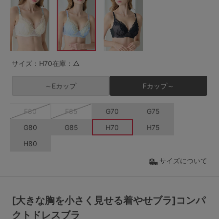
G65
G70
G75
～999円
1,000～1,999円
H70
H75
2,000～2,999円
3,000～3,999円
SS
S
M
サイズ：H70
在庫：△
L
LL
3L
4,000円～
3足￥1,188靴下
～Eカップ
Fカップ～
S-AB
S-CD
S-EF
セールアイテムから探す
F80
F85
G70
G75
M-AB
M-CD
M-EF
セールアイテム
G80
G85
H70
H75
L-AB
L-CD
L-EF
H80
その他から探す
LL-EF
サイズについて
お気に入り
サイズの表示を閉じる
新着アイテム
[大きな胸を小さく見せる着やせブラ]コンパ
クトドレスブラ