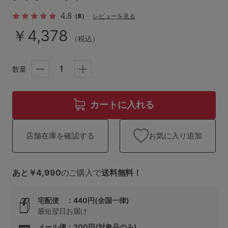
ランキング
4.8
（8）
レビューを見る
高評価レビューアイテム
￥4,378
（税込）
WEB限定アイテム
数量
特集ページ
カートに入れる
検索を閉じる
お気に入り追加
店舗在庫を確認する
あと￥4,990
のご購入で
送料無料！
宅配便 ：440円(全国一律)
最短翌日お届け
メール便：200円(対象品のみ)