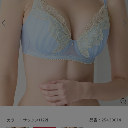
マタニティ
ギフトラッピング
SALE
サイズからブラを探す
A60
A65
A70
A75
B65
B70
B75
B80
C65
C70
C75
C80
C85
D65
D70
D75
D80
D85
すべてのサイズを表示する
E65
E70
E75
E80
E85
F65
F70
F75
F80
カラー：サックス(122)
品番：
25430014
価格帯から探す