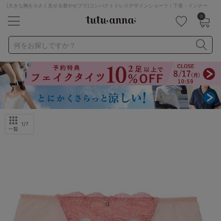
[大きな胸を小さく見せる着やせブラ]コンパクトドレスデザインショーツ｜下着・インナー
0
キーワード・品番から探す
検索を閉じる
何をお探しですか？
ナイトブラ
ノンワイヤー
特盛ブラ
チューブトップ
折り畳み
パジャマ
ストッキング
キャミソール
ルームウェア
育乳ブラ
アームカバー
1
/7
一覧
カテゴリから探す
レッグウェア
下着
ルームウェア
ライフスタイル
メンズ
キッズ