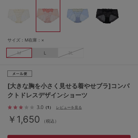
G65
G70
G75
～999円
1,000～1,999円
H70
H75
2,000～2,999円
3,000～3,999円
SS
S
M
サイズ：M
在庫：×
L
LL
3L
4,000円～
3足￥1,188靴下
M
L
3L
S-AB
S-CD
S-EF
セールアイテムから探す
M-AB
M-CD
M-EF
セールアイテム
L-AB
L-CD
L-EF
[大きな胸を小さく見せる着やせブラ]コンパ
その他から探す
クトドレスデザインショーツ
LL-EF
3.0
お気に入り
（1）
レビューを見る
サイズの表示を閉じる
￥1,650
（税込）
新着アイテム