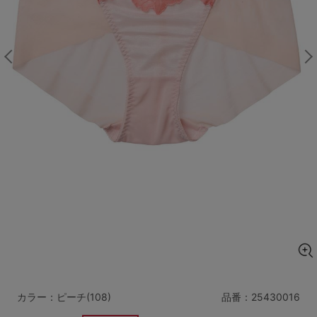
マタニティ
ギフトラッピング
SALE
サイズからブラを探す
A60
A65
A70
A75
B65
B70
B75
B80
C65
C70
C75
C80
C85
D65
D70
D75
D80
D85
すべてのサイズを表示する
E65
E70
E75
E80
E85
F65
F70
F75
F80
カラー：ピーチ(108)
品番：
25430016
価格帯から探す