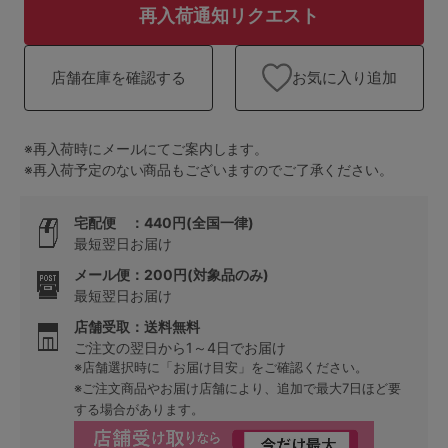
ランキング
再入荷通知リクエスト
高評価レビューアイテム
お気に入り追加
店舗在庫を確認する
WEB限定アイテム
※再入荷時にメールにてご案内します。
特集ページ
※再入荷予定のない商品もございますのでご了承ください。
宅配便 ：440円(全国一律)
検索を閉じる
最短翌日お届け
メール便：200円(対象品のみ)
最短翌日お届け
店舗受取：送料無料
ご注文の翌日から1～4日でお届け
※店舗選択時に「お届け目安」をご確認ください。
※ご注文商品やお届け店舗により、追加で最大7日ほど要
する場合があります。