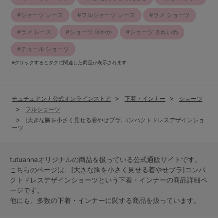
ショーツ レース
フルショーツ レース
ラメ ショーツ
ラメ レース
ショーツ 華やか
ショーツ きれいめ
チュール ショーツ
※クリックするとタグに関連した商品が表示されます
チュチュアンナ公式オンラインストア
下着・インナー
ショーツ
フルショーツ
[大きな胸を小さく見せる着やせブラ]コンパクトドレスデザインショ
ーツ
tutuannaオリジナルの商品を扱っている公式通販サイトです。
こちらのページは、[大きな胸を小さく見せる着やせブラ]コンパ
クトドレスデザインショーツという
下着・インナー
の商品詳細ペ
ージです。
他にも、多数の
下着・インナー
に関する商品を扱っています。