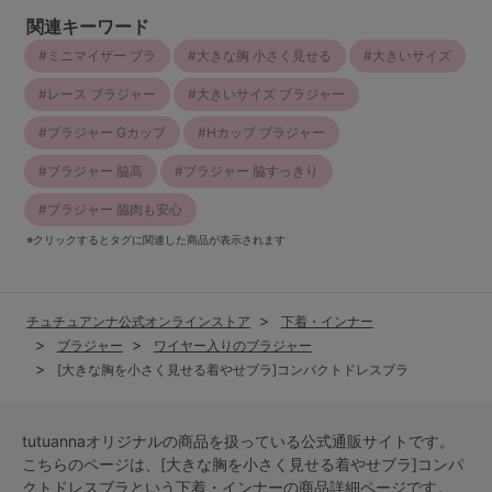
関連キーワード
ミニマイザー ブラ
大きな胸 小さく見せる
大きいサイズ
レース ブラジャー
大きいサイズ ブラジャー
ブラジャー Gカップ
Hカップ ブラジャー
ブラジャー 脇高
ブラジャー 脇すっきり
ブラジャー 脇肉も安心
※クリックするとタグに関連した商品が表示されます
チュチュアンナ公式オンラインストア
下着・インナー
ブラジャー
ワイヤー入りのブラジャー
[大きな胸を小さく見せる着やせブラ]コンパクトドレスブラ
tutuannaオリジナルの商品を扱っている公式通販サイトです。
こちらのページは、[大きな胸を小さく見せる着やせブラ]コンパ
クトドレスブラという
下着・インナー
の商品詳細ページです。