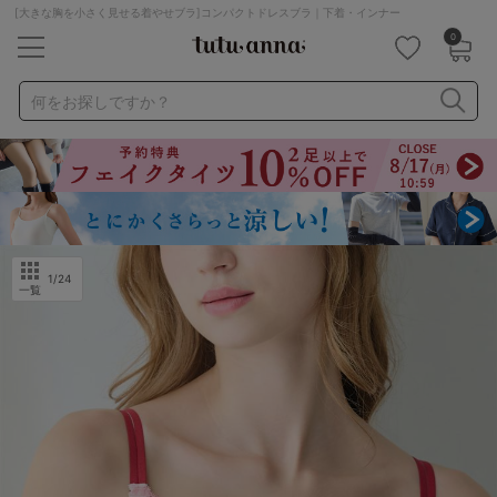
[大きな胸を小さく見せる着やせブラ]コンパクトドレスブラ｜下着・インナー
0
キーワード・品番から探す
検索を閉じる
何をお探しですか？
ナイトブラ
ノンワイヤー
特盛ブラ
チューブトップ
折り畳み
パジャマ
ストッキング
キャミソール
ルームウェア
育乳ブラ
アームカバー
1
/24
一覧
カテゴリから探す
レッグウェア
下着
ルームウェア
ライフスタイル
メンズ
キッズ