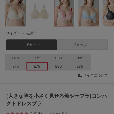
G65
G70
G75
～999円
1,000～1,999円
H70
H75
2,000～2,999円
3,000～3,999円
SS
S
M
サイズ：E75
在庫：○
L
LL
3L
4,000円～
3足￥1,188靴下
～Eカップ
Fカップ～
S-AB
S-CD
S-EF
セールアイテムから探す
D70
D75
D80
D85
M-AB
M-CD
M-EF
セールアイテム
E70
E75
E80
E85
L-AB
L-CD
L-EF
その他から探す
サイズについて
LL-EF
お気に入り
サイズの表示を閉じる
[大きな胸を小さく見せる着やせブラ]コンパ
新着アイテム
クトドレスブラ
4.8
（8）
レビューを見る