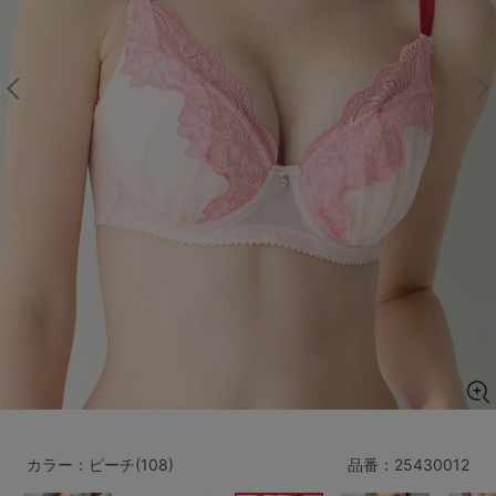
マタニティ
ギフトラッピング
SALE
サイズからブラを探す
A60
A65
A70
A75
B65
B70
B75
B80
C65
C70
C75
C80
C85
D65
D70
D75
D80
D85
すべてのサイズを表示する
E65
E70
E75
E80
E85
F65
F70
F75
F80
カラー：ピーチ(108)
品番：
25430012
価格帯から探す