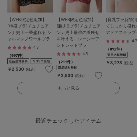
【WEB限定色追加】
【WEB限定色追加】
[育乳ブラ]谷間
[特盛ブラ]チュチュア
[脇肉0ブラ]チュチュア
てしっかり盛れ
ンナ史上一番盛れる シ
ンナ史上最強の着痩せ
アドアステラブ
ャルマンノワールブラ
を叶える レーシーア
4.
ントレッドブラ
4.8
（812件）
4.5
（997件）
（211件）
￥3,278
(税込)
￥2,530
(税込)
￥2,530
(税込)
もっと見る
最近チェックしたアイテム