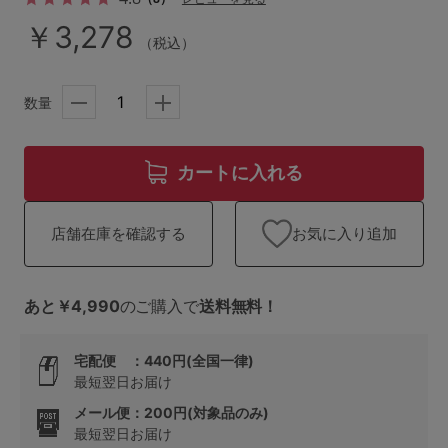
ランキング
￥3,278
（税込）
高評価レビューアイテム
数量
WEB限定アイテム
特集ページ
カートに入れる
検索を閉じる
お気に入り追加
店舗在庫を確認する
あと￥4,990
のご購入で
送料無料！
宅配便 ：440円(全国一律)
最短翌日お届け
メール便：200円(対象品のみ)
最短翌日お届け