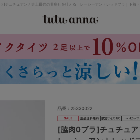
ブラ]チュチュアンナ史上最強の着痩せを叶える レーシーアントレッドブラ｜下着
検索を閉じる
価格帯から探す
～999円
み
パジャマ
ストッキング
2,000～2,999円
4,000円～
品番：
25330022
セールアイテムから探す
[脇肉0ブラ]チュチ
セールアイテム