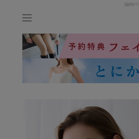
[脇肉0
キーワード・品番から探す
ナイトブラ
ノンワイヤー
特盛ブラ
チューブトップ
折り畳
キャミソール
ルームウェア
育乳ブラ
アームカバー
カテゴリから探す
レッグウェア
下着