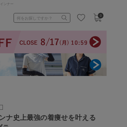
・インナー
0
何をお探しですか？
1,000～1,999円
3,000～3,999円
3足￥1,188靴下
ュアンナ史上最強の着痩せを叶える