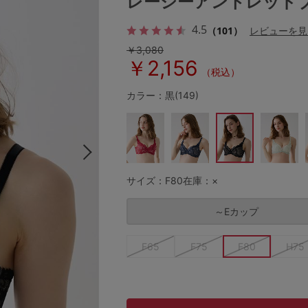
レーシーアントレッド
4.5
（101）
レビューを見
￥3,080
その他から探す
￥2,156
（税込）
お気に入り
カラー：黒(149)
新着アイテム
ランキング
サイズ：F80
在庫：×
～Eカップ
高評価レビューアイテム
F65
F75
F80
H75
WEB限定アイテム
特集ページ