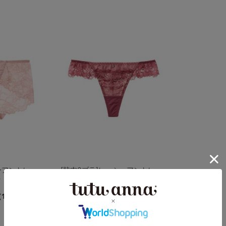
ーアントレッ
[脇肉0ブラ]レーシーアントレッ
ツ
ド Ｔバック
4.5
（18件）
（4件）
￥1,188
(税込)