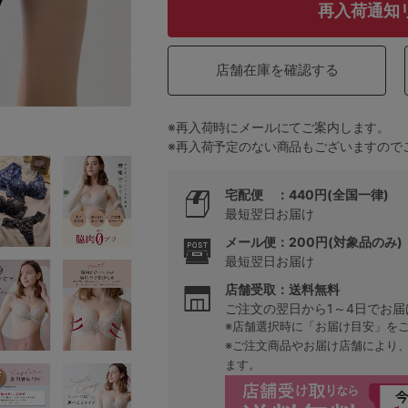
再入荷通知
5
店舗在庫を確認する
0
※再入荷時にメールにてご案内します。
※再入荷予定のない商品もございますので
0
C85
0
D85
宅配便 ：440円(全国一律)
最短翌日お届け
0
E85
メール便：200円(対象品のみ)
最短翌日お届け
0
店舗受取：送料無料
ご注文の翌日から1～4日でお届
※店舗選択時に「お届け目安」を
※ご注文商品やお届け店舗により
ます。