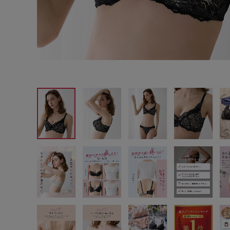
サイズからブラを探す
A60
A65
A70
A7
B65
B70
B75
B8
C65
C70
C75
C8
D65
D70
D75
D8
E65
E70
E75
E8
F65
F70
F75
F8
G65
G70
G75
H70
H75