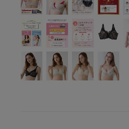
SS
S
M
L
LL
3L
S-AB
S-CD
S-EF
M-AB
M-CD
M-EF
L-AB
L-CD
L-EF
LL-EF