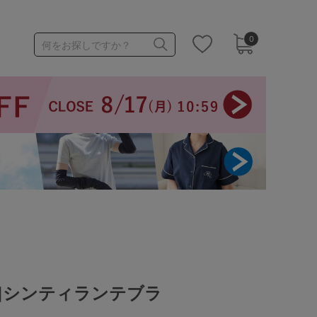
0
何をお探しですか？
1,000～1,999円
3,000～3,999円
3足￥1,188靴下
]シンティランテブラ