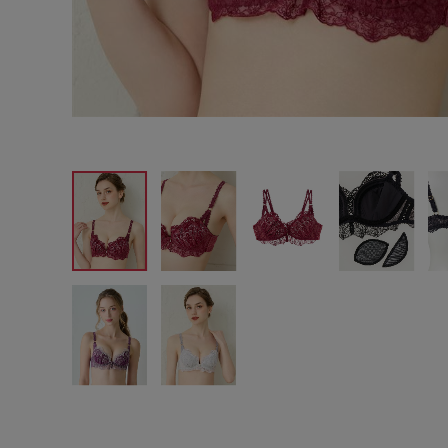
サイズからブラを探す
A60
A65
A70
A7
B65
B70
B75
B8
C65
C70
C75
C8
D65
D70
D75
D8
E65
E70
E75
E8
F65
F70
F75
F8
G65
G70
G75
H70
H75