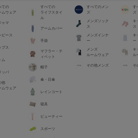
べての
すべての
すべてのメン
す
ームウェア
ライフスタイ
ズ
ズ
ル
メンズソック
キ
ジャマ
ス
ス
アームカバー
ンピース
メンズインナ
キ
手袋
ー
ー
ップス
メンズ
キ
マフラー・テ
ルームウェア
ル
ィペット
トム
その他メンズ
そ
帽子
リッパ
傘・日傘
の他
ームウェア
レインコート
寝具
ビューティー
スポーツ