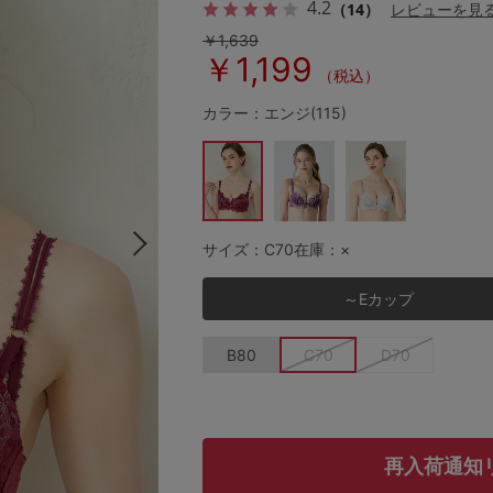
4.2
（14）
レビューを見
￥1,639
￥1,199
（税込）
その他から探す
カラー：エンジ(115)
お気に入り
新着アイテム
サイズ：C70
在庫：×
ランキング
～Eカップ
高評価レビューアイテム
B80
C70
D70
WEB限定アイテム
再入荷通知
特集ページ