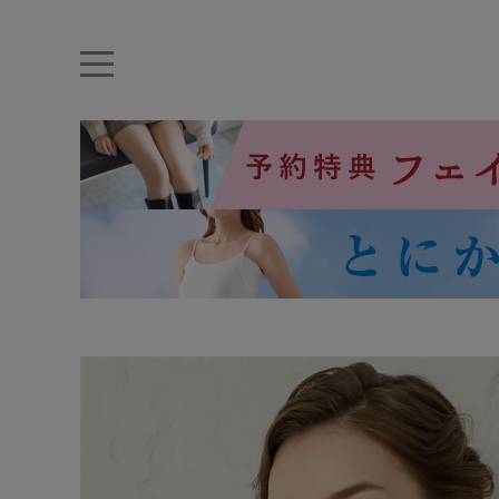
キーワード・品番から探す
ナイトブラ
ノンワイヤー
特盛ブラ
チューブトップ
折り畳
キャミソール
ルームウェア
育乳ブラ
アームカバー
カテゴリから探す
レッグウェア
下着