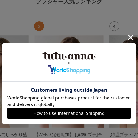
ブラジャー人気ランキング
3
4
ってしっかり盛
【WEB限定色追加】 [脇肉0ブラ]チ
[特盛ブラ・ノ