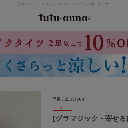
[グラマジック・寄せる]シンティランテブラ｜下着・インナー
検索を閉じる
価格帯から探す
～999円
み
パジャマ
ストッキング
2,000～2,999円
4,000円～
品番：
25331004
セールアイテムから探す
[グラマジック・寄せる
セールアイテム