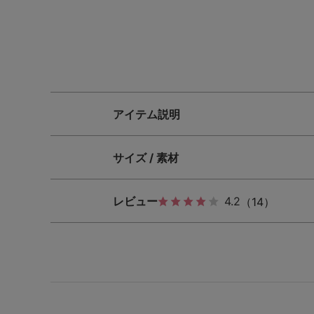
SS
S
M
L
LL
3L
S-AB
S-CD
S-EF
M-AB
M-CD
M-EF
アイテム説明
L-AB
L-CD
L-EF
サイズ / 素材
LL-EF
レビュー
4.2
（14）