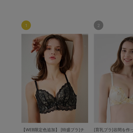
1
2
【WEB限定色追加】 [特盛ブラ]チ
[育乳ブラ]谷間を作