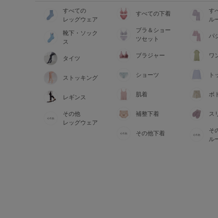
すべての
す
すべての下着
レッグウェア
ル
ブラ＆ショー
靴下・ソック
パ
ツセット
ス
ブラジャー
ワ
タイツ
ショーツ
ト
ストッキング
肌着
ボ
レギンス
その他
補整下着
ス
レッグウェア
そ
その他下着
ル