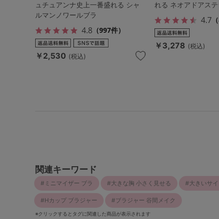
ュチュアンナ史上一番盛れる シャ
れる ネオアドアステ
ルマンノワールブラ
4.7
（
4.8
（997件）
￥3,278
(税込)
￥2,530
(税込)
関連キーワード
ミニマイザー ブラ
大きな胸 小さく見せる
大きいサイ
Hカップ ブラジャー
ブラジャー 谷間メイク
※クリックするとタグに関連した商品が表示されます