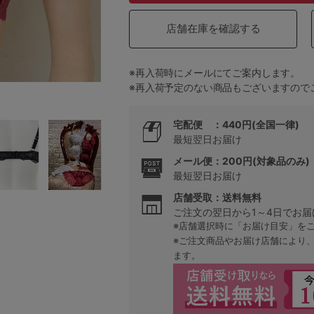
店舗在庫を確認する
5
※再入荷時にメールにてご案内します。
0
※再入荷予定のない商品もございますので
0
C85
宅配便 ：440円(全国一律)
最短翌日お届け
0
D85
メール便：200円(対象品のみ)
最短翌日お届け
0
E85
店舗受取：送料無料
ご注文の翌日から1～4日でお届
0
※店舗選択時に「お届け目安」を
※ご注文商品やお届け店舗により
ます。