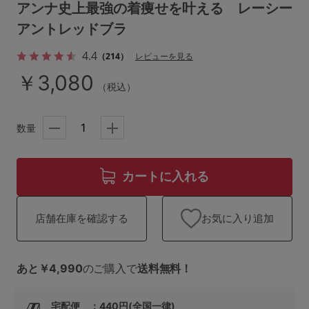
ランキング
アンナ史上最強の着痩せを叶える レーシー
アントレッドブラ
高評価レビューアイテム
4.4
（214）
レビューを見る
WEB限定アイテム
￥3,080
（税込）
特集ページ
数量
検索を閉じる
カートに入れる
お気に入り追加
店舗在庫を確認する
あと￥4,990
のご購入で
送料無料！
宅配便 ：440円(全国一律)