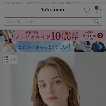
【WEB限定色追加】 [脇肉0ブラ]チュチュアンナ史上最強の着痩せを叶える レーシーアント
0
キーワード・品番から探す
検索を閉じる
何をお探しですか？
ナイトブラ
ノンワイヤー
特盛ブラ
チューブトップ
折り畳み
パジャマ
ストッキング
キャミソール
ルームウェア
育乳ブラ
アームカバー
1
/33
一覧
カテゴリから探す
レッグウェア
下着
ルームウェア
ライフスタイル
メンズ
キッズ