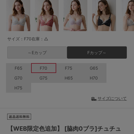
G65
G70
G75
～999円
1,000～1,999円
H70
H75
2,000～2,999円
3,000～3,999円
SS
S
M
サイズ：F70
在庫：△
L
LL
3L
4,000円～
3足￥1,188靴下
～Eカップ
Fカップ～
S-AB
S-CD
S-EF
セールアイテムから探す
F65
F70
F75
G65
M-AB
M-CD
M-EF
セールアイテム
G70
G75
H65
H70
L-AB
L-CD
L-EF
H75
その他から探す
LL-EF
サイズについて
お気に入り
サイズの表示を閉じる
新着アイテム
【WEB限定色追加】 [脇肉0ブラ]チュチュ