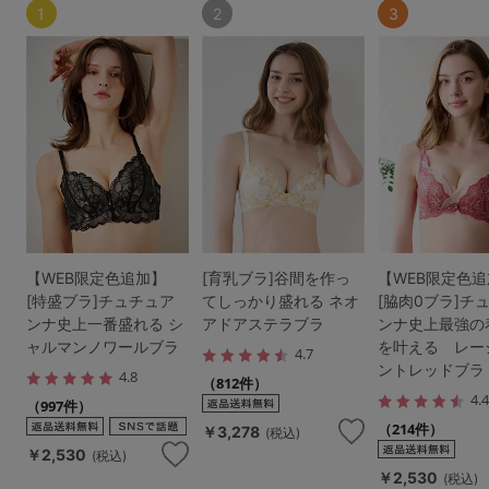
1
2
3
【WEB限定色追加】
[育乳ブラ]谷間を作っ
【WEB限定色
[特盛ブラ]チュチュア
てしっかり盛れる ネオ
[脇肉0ブラ]チ
ンナ史上一番盛れる シ
アドアステラブラ
ンナ史上最強の
ャルマンノワールブラ
を叶える レー
4.7
ントレッドブラ
4.8
（812件）
4.
（997件）
（214件）
￥3,278
(税込)
￥2,530
(税込)
￥2,530
(税込)