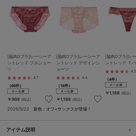
[脇肉0ブラ]レーシーア
[脇肉0ブラ]レーシーア
[脇肉0ブラ]レ
ントレッド フルショー
ントレッド デザインシ
ントレッド Ｔ
ツ
ョーツ
4.
4.7
4.4
（4件）
（60件）
（18件）
￥1,188
(税込)
￥968
￥1,188
(税込)
(税込)
2026/5/22 新色：オフ×サックスが登場！
アイテム説明