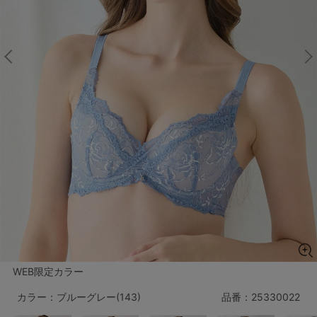
マタニティ
ギフトラッピング
SALE
サイズからブラを探す
A60
A65
A70
A75
B65
B70
B75
B80
C65
C70
C75
C80
C85
D65
D70
D75
D80
D85
すべてのサイズを表示する
E65
E70
E75
E80
E85
WEB限定カラー
F65
F70
F75
F80
カラー：ブルーグレー(143)
品番：
25330022
価格帯から探す