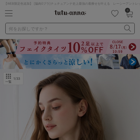
【WEB限定色追加】 [脇肉0ブラ]チュチュアンナ史上最強の着痩せを叶える レーシーアント
0
キーワード・品番から探す
検索を閉じる
何をお探しですか？
ナイトブラ
ノンワイヤー
特盛ブラ
チューブトップ
折り畳み
パジャマ
ストッキング
キャミソール
ルームウェア
育乳ブラ
アームカバー
1
/33
一覧
カテゴリから探す
レッグウェア
下着
ルームウェア
ライフスタイル
メンズ
キッズ