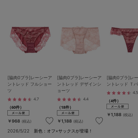
[脇肉0ブラ]レーシーア
[脇肉0ブラ]レーシーア
[脇肉0ブラ]レ
ントレッド フルショー
ントレッド デザインシ
ントレッド Ｔ
ツ
ョーツ
4.
4.7
4.4
（4件）
（60件）
（18件）
￥1,188
(税込)
￥968
￥1,188
(税込)
(税込)
2026/5/22 新色：オフ×サックスが登場！