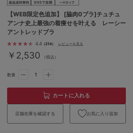
ランキング
【WEB限定色追加】 [脇肉0ブラ]チュチュ
高評価レビューアイテム
アンナ史上最強の着痩せを叶える レーシー
WEB限定アイテム
アントレッドブラ
4.4
（214）
レビューを見る
特集ページ
￥2,530
（税込）
検索を閉じる
数量
カートに入れる
お気に入り追加
店舗在庫を確認する