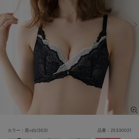
マタニティ
ギフトラッピング
SALE
サイズからブラを探す
A60
A65
A70
A75
B65
B70
B75
B80
C65
C70
C75
C80
C85
D65
D70
D75
D80
D85
すべてのサイズを表示する
E65
E70
E75
E80
E85
F65
F70
F75
F80
カラー：黒×白(303)
品番：
25330021
価格帯から探す