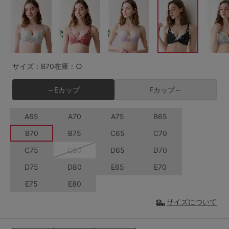
G65
G70
G75
～999円
1,000～1,999円
H70
H75
2,000～2,999円
3,000～3,999円
SS
S
M
サイズ：B70
在庫：○
L
LL
3L
4,000円～
3足￥1,188靴下
～Eカップ
Fカップ～
S-AB
S-CD
S-EF
セールアイテムから探す
A65
A70
A75
B65
M-AB
M-CD
M-EF
セールアイテム
B70
B75
C65
C70
L-AB
L-CD
L-EF
C75
C80
D65
D70
その他から探す
LL-EF
D75
D80
E65
E70
お気に入り
E75
E80
サイズの表示を閉じる
サイズについて
新着アイテム