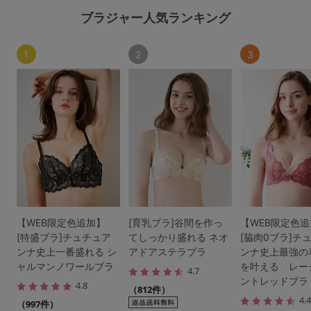
ブラジャー人気ランキング
1
2
3
【WEB限定色追加】
[育乳ブラ]谷間を作っ
【WEB限定色
[特盛ブラ]チュチュア
てしっかり盛れる ネオ
[脇肉0ブラ]チ
ンナ史上一番盛れる シ
アドアステラブラ
ンナ史上最強の
ャルマンノワールブラ
を叶える レー
4.7
ントレッドブラ
4.8
（812件）
4.
（997件）