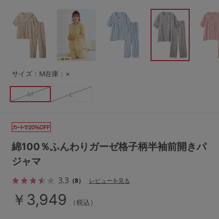
G65
G70
G75
～999円
1,000～1,999円
H70
H75
2,000～2,999円
3,000～3,999円
SS
S
M
L
LL
3L
4,000円～
3足￥1,188靴下
サイズ：M
在庫：×
S-AB
S-CD
S-EF
セールアイテムから探す
M
L
M-AB
M-CD
M-EF
セールアイテム
L-AB
L-CD
L-EF
その他から探す
綿100％ふんわりガーゼ格子柄半袖前開きパ
LL-EF
ジャマ
お気に入り
3.3
（8）
レビューを見る
サイズの表示を閉じる
新着アイテム
￥3,949
（税込）