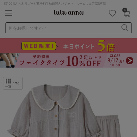
綿100％ふんわりガーゼ格子柄半袖前開きパジャマ｜ルームウェア(部屋着)
0
キーワード・品番から探す
検索を閉じる
何をお探しですか？
ナイトブラ
ノンワイヤー
特盛ブラ
チューブトップ
折り畳み
パジャマ
ストッキング
キャミソール
ルームウェア
育乳ブラ
アームカバー
1
/10
一覧
カテゴリから探す
レッグウェア
下着
ルームウェア
ライフスタイル
メンズ
キッズ