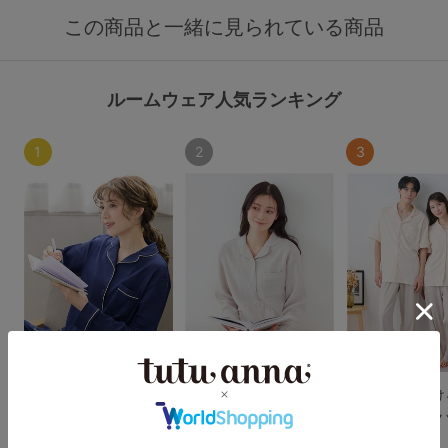
この商品と一緒に見られている商品
ルームウェア人気ランキング
1
2
3
【新色追加】綿100％
【新色追加】綿100％
綿100％ とろ
とろけるような肌触り
ふんわりやさしいダブ
な肌触りのリラ
のリラックスパジャマ
ルガーゼパジャマ
パジャマ(半袖)