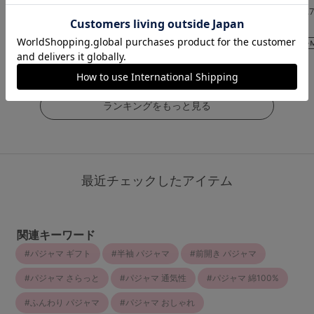
4.5
4.6
4.
（206件）
（171件）
（15件）
￥3,390
￥3,390
￥3,390
(税込)
(税込)
(税込)
ランキングをもっと見る
最近チェックしたアイテム
関連キーワード
パジャマ ギフト
半袖 パジャマ
前開き パジャマ
パジャマ さらっと
パジャマ 通気性
パジャマ 綿100%
ふんわり パジャマ
パジャマ おしゃれ