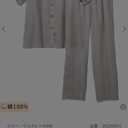
マタニティ
ギフトラッピング
SALE
サイズからブラを探す
A60
A65
A70
A75
B65
B70
B75
B80
C65
C70
C75
C80
C85
D65
D70
D75
D80
D85
すべてのサイズを表示する
E65
E70
E75
E80
E85
F65
F70
F75
F80
価格帯から探す
カラー：ウスグレー(146)
品番：
25220001