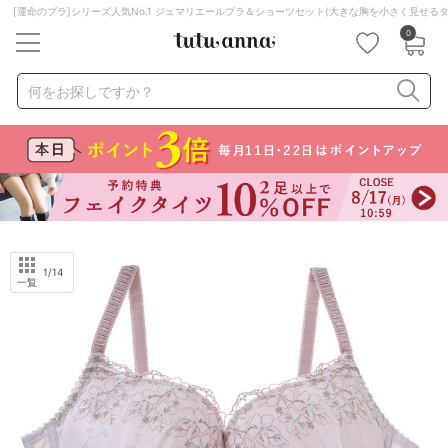
[運命のブラ]シリーズ人気No.1 ジェマリエールブラ＆ショーツセット(大きな胸を小さく見せる
0
キーワード・品番から探す
検索を閉じる
何をお探しですか？
ナイトブラ
ノンワイヤー
特盛ブラ
チューブトップ
折り畳み
パジャマ
ストッキング
キャミソール
ルームウェア
育乳ブラ
アームカバー
1
/14
一覧
カテゴリから探す
レッグウェア
下着
ルームウェア
ライフスタイル
メンズ
キッズ