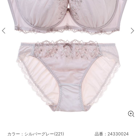
マタニティ
ギフトラッピング
SALE
サイズからブラを探す
A60
A65
A70
A75
B65
B70
B75
B80
C65
C70
C75
C80
C85
D65
D70
D75
D80
D85
すべてのサイズを表示する
E65
E70
E75
E80
E85
F65
F70
F75
F80
価格帯から探す
カラー：シルバーグレー(221)
品番：
24330024