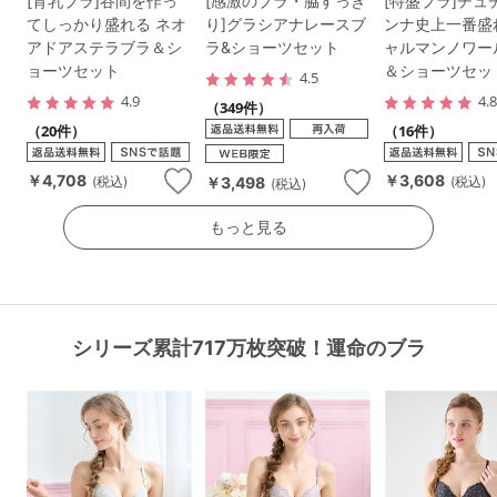
[育乳ブラ]谷間を作っ
[感激のブラ・脇すっき
[特盛ブラ]チュ
てしっかり盛れる ネオ
り]グラシアナレースブ
ンナ史上一番盛
アドアステラブラ＆シ
ラ&ショーツセット
ャルマンノワー
ョーツセット
＆ショーツセッ
4.5
4.9
4.
（349件）
（20件）
（16件）
￥4,708
￥3,608
￥3,498
(税込)
(税込)
(税込)
もっと見る
シリーズ累計717万枚突破！運命のブラ