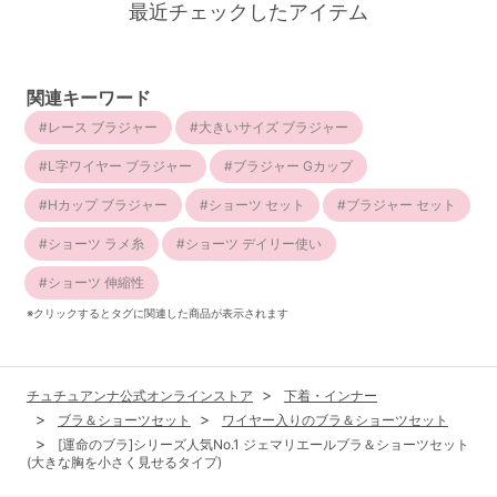
最近チェックしたアイテム
関連キーワード
レース ブラジャー
大きいサイズ ブラジャー
L字ワイヤー ブラジャー
ブラジャー Gカップ
Hカップ ブラジャー
ショーツ セット
ブラジャー セット
ショーツ ラメ糸
ショーツ デイリー使い
ショーツ 伸縮性
※クリックするとタグに関連した商品が表示されます
チュチュアンナ公式オンラインストア
下着・インナー
ブラ＆ショーツセット
ワイヤー入りのブラ＆ショーツセット
[運命のブラ]シリーズ人気No.1 ジェマリエールブラ＆ショーツセット
(大きな胸を小さく見せるタイプ)