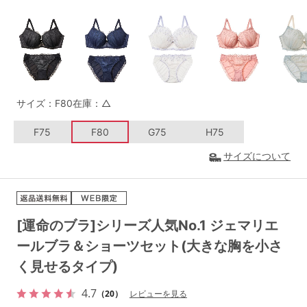
G65
G70
G75
～999円
1,000～1,999円
H70
H75
2,000～2,999円
3,000～3,999円
SS
S
M
L
LL
3L
4,000円～
3足￥1,188靴下
サイズ：F80
在庫：△
S-AB
S-CD
S-EF
セールアイテムから探す
F75
F80
G75
H75
サイズについて
M-AB
M-CD
M-EF
セールアイテム
L-AB
L-CD
L-EF
その他から探す
LL-EF
[運命のブラ]シリーズ人気No.1 ジェマリエ
お気に入り
ールブラ＆ショーツセット(大きな胸を小さ
サイズの表示を閉じる
く見せるタイプ)
新着アイテム
4.7
（20）
レビューを見る