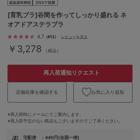
ランキング
[育乳ブラ]谷間を作ってしっかり盛れる ネ
高評価レビューアイテム
オアドアステラブラ
WEB限定アイテム
4.7
（812）
レビューを見る
￥3,278
特集ページ
（税込）
再入荷通知リクエスト
検索を閉じる
お気に入り追加
店舗在庫を確認する
※再入荷時にメールにてご案内します。
※再入荷予定のない商品もございますのでご了承ください。
宅配便 ：440円(全国一律)