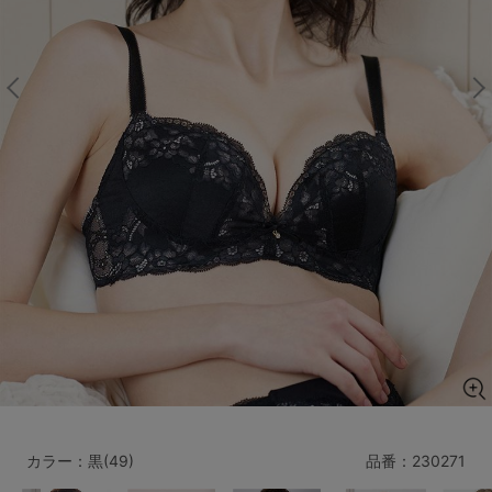
マタニティ
ギフトラッピング
SALE
サイズからブラを探す
A60
A65
A70
A75
B65
B70
B75
B80
C65
C70
C75
C80
C85
D65
D70
D75
D80
D85
すべてのサイズを表示する
E65
E70
E75
E80
E85
F65
F70
F75
F80
カラー：黒(49)
品番：
230271
価格帯から探す