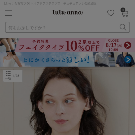
[ふっくら育乳ブラ]ネオアドアステラブラ | チュチュアンナ公式通販
0
キーワード・品番から探す
検索を閉じる
何をお探しですか？
ナイトブラ
ノンワイヤー
特盛ブラ
チューブトップ
折り畳み
パジャマ
ストッキング
キャミソール
ルームウェア
育乳ブラ
アームカバー
1
/35
一覧
カテゴリから探す
レッグウェア
下着
ルームウェア
ライフスタイル
メンズ
キッズ