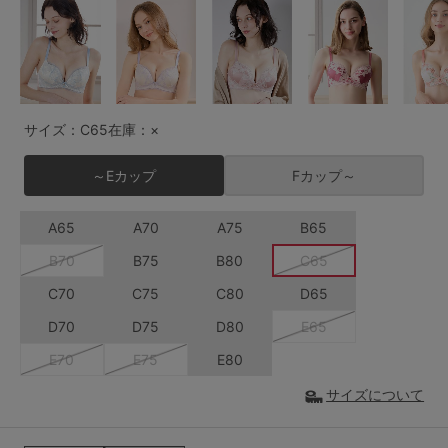
G65
G70
G75
～999円
1,000～1,999円
H70
H75
2,000～2,999円
3,000～3,999円
SS
S
M
サイズ：C65
在庫：×
L
LL
3L
4,000円～
3足￥1,188靴下
～Eカップ
Fカップ～
S-AB
S-CD
S-EF
セールアイテムから探す
A65
A70
A75
B65
M-AB
M-CD
M-EF
セールアイテム
B70
B75
B80
C65
L-AB
L-CD
L-EF
C70
C75
C80
D65
その他から探す
LL-EF
D70
D75
D80
E65
お気に入り
E70
E75
E80
サイズの表示を閉じる
サイズについて
新着アイテム