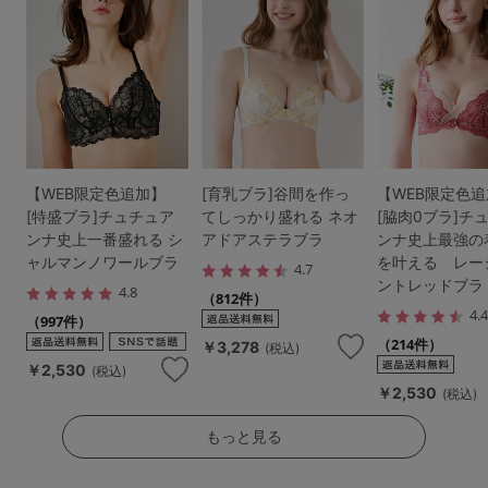
【WEB限定色追加】
[育乳ブラ]谷間を作っ
【WEB限定色
[特盛ブラ]チュチュア
てしっかり盛れる ネオ
[脇肉0ブラ]チ
ンナ史上一番盛れる シ
アドアステラブラ
ンナ史上最強の
ャルマンノワールブラ
を叶える レー
4.7
ントレッドブラ
4.8
（812件）
4.
（997件）
（214件）
￥3,278
(税込)
￥2,530
(税込)
￥2,530
(税込)
もっと見る