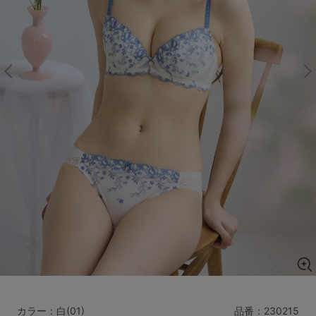
マタニティ
ギフトラッピング
SALE
サイズからブラを探す
A60
A65
A70
A75
B65
B70
B75
B80
C65
C70
C75
C80
C85
D65
D70
D75
D80
D85
すべてのサイズを表示する
E65
E70
E75
E80
E85
F65
F70
F75
F80
価格帯から探す
カラー：白(01)
品番：
230215