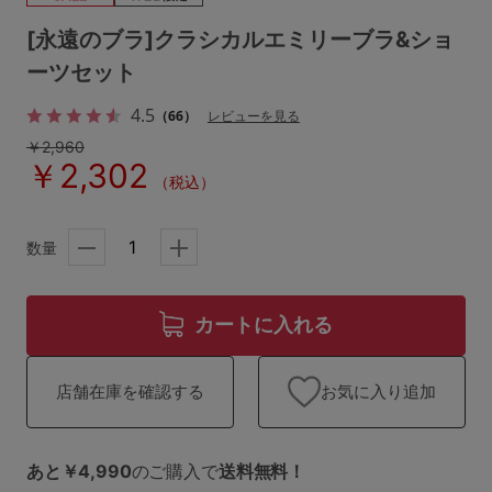
ランキング
[永遠のブラ]クラシカルエミリーブラ&ショ
高評価レビューアイテム
ーツセット
4.5
WEB限定アイテム
（66）
レビューを見る
￥2,960
￥2,302
特集ページ
（税込）
数量
検索を閉じる
カートに入れる
お気に入り追加
店舗在庫を確認する
あと￥4,990
のご購入で
送料無料！