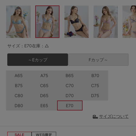
G65
G70
G75
～999円
1,000～1,999円
H70
H75
2,000～2,999円
3,000～3,999円
SS
S
M
L
LL
3L
4,000円～
3足￥1,188靴下
サイズ：E70
在庫：△
S-AB
S-CD
S-EF
セールアイテムから探す
～Eカップ
Fカップ～
M-AB
M-CD
M-EF
セールアイテム
A65
A75
B65
B70
L-AB
L-CD
L-EF
B75
C65
C70
C75
その他から探す
LL-EF
C80
D65
D70
D75
お気に入り
D80
E65
E70
サイズの表示を閉じる
サイズについて
新着アイテム