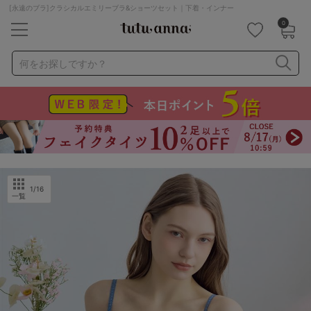
[永遠のブラ]クラシカルエミリーブラ&ショーツセット｜下着・インナー
0
キーワード・品番から探す
検索を閉じる
何をお探しですか？
ナイトブラ
ノンワイヤー
特盛ブラ
チューブトップ
折り畳み
パジャマ
ストッキング
キャミソール
ルームウェア
育乳ブラ
アームカバー
1
/16
一覧
カテゴリから探す
レッグウェア
下着
ルームウェア
ライフスタイル
メンズ
キッズ