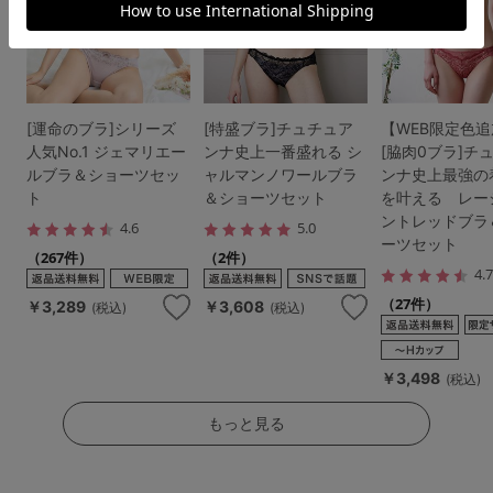
[運命のブラ]シリーズ
[特盛ブラ]チュチュア
【WEB限定色
人気No.1 ジェマリエー
ンナ史上一番盛れる シ
[脇肉0ブラ]チ
ルブラ＆ショーツセッ
ャルマンノワールブラ
ンナ史上最強の
ト
＆ショーツセット
を叶える レー
ントレッドブラ
4.6
5.0
ーツセット
（267件）
（2件）
4.
（27件）
￥3,289
￥3,608
(税込)
(税込)
￥3,498
(税込)
もっと見る