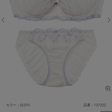
マタニティ
ギフトラッピング
SALE
サイズからブラを探す
A60
A65
A70
A75
B65
B70
B75
B80
C65
C70
C75
C80
C85
D65
D70
D75
D80
D85
すべてのサイズを表示する
E65
E70
E75
E80
E85
F65
F70
F75
F80
カラー：白(01)
品番：
137222
価格帯から探す