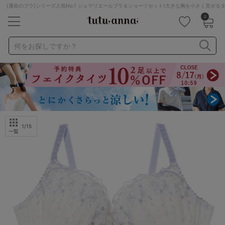
[運命のブラ]シリーズ人気No.1 ジェマリエールブラ＆ショーツセット(大きな胸を小さく見せる
0
キーワード・品番から探す
検索を閉じる
何をお探しですか？
ナイトブラ
ノンワイヤー
特盛ブラ
チューブトップ
折り畳み
パジャマ
ストッキング
キャミソール
ルームウェア
育乳ブラ
アームカバー
1
/15
一覧
カテゴリから探す
レッグウェア
下着
ルームウェア
ライフスタイル
メンズ
キッズ