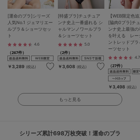
[運命のブラ]シリーズ
[特盛ブラ]チュチュア
【WEB限定色
人気No.1 ジェマリエー
ンナ史上一番盛れる シ
[脇肉0ブラ]チ
ルブラ＆ショーツセッ
ャルマンノワールブラ
ンナ史上最強の
ト
＆ショーツセット
を叶える レー
ントレッドブラ
4.6
5.0
ーツセット
（267件）
（2件）
4.
（27件）
￥3,289
￥3,608
(税込)
(税込)
￥3,498
(税込)
もっと見る
シリーズ累計698万枚突破！運命のブラ