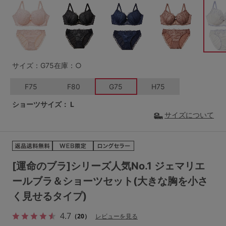
G65
G70
G75
～999円
1,000～1,999円
H70
H75
2,000～2,999円
3,000～3,999円
SS
S
M
サイズ：G75
在庫：○
L
LL
3L
4,000円～
3足￥1,188靴下
F75
F80
G75
H75
S-AB
S-CD
S-EF
セールアイテムから探す
ショーツサイズ：
L
サイズについて
M-AB
M-CD
M-EF
セールアイテム
L-AB
L-CD
L-EF
その他から探す
LL-EF
[運命のブラ]シリーズ人気No.1 ジェマリエ
お気に入り
ールブラ＆ショーツセット(大きな胸を小さ
サイズの表示を閉じる
く見せるタイプ)
新着アイテム
4.7
（20）
レビューを見る