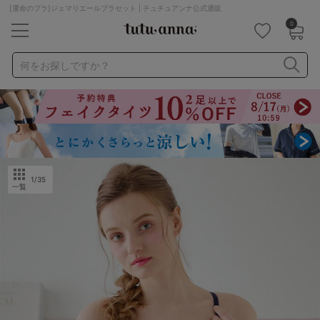
[運命のブラ]ジェマリエールブラセット | チュチュアンナ公式通販
0
キーワード・品番から探す
検索を閉じる
何をお探しですか？
ナイトブラ
ノンワイヤー
特盛ブラ
チューブトップ
折り畳み
パジャマ
ストッキング
キャミソール
ルームウェア
育乳ブラ
アームカバー
1
/35
一覧
カテゴリから探す
レッグウェア
下着
ルームウェア
ライフスタイル
メンズ
キッズ