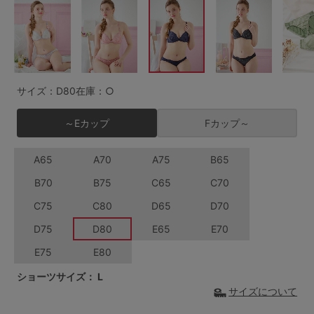
G65
G70
G75
～999円
1,000～1,999円
H70
H75
2,000～2,999円
3,000～3,999円
SS
S
M
サイズ：D80
在庫：○
L
LL
3L
4,000円～
3足￥1,188靴下
～Eカップ
Fカップ～
S-AB
S-CD
S-EF
セールアイテムから探す
A65
A70
A75
B65
M-AB
M-CD
M-EF
セールアイテム
B70
B75
C65
C70
L-AB
L-CD
L-EF
C75
C80
D65
D70
その他から探す
LL-EF
D75
D80
E65
E70
お気に入り
E75
E80
サイズの表示を閉じる
ショーツサイズ：
L
新着アイテム
サイズについて