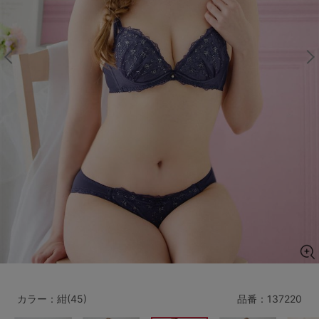
マタニティ
ギフトラッピング
SALE
サイズからブラを探す
A60
A65
A70
A75
B65
B70
B75
B80
C65
C70
C75
C80
C85
D65
D70
D75
D80
D85
すべてのサイズを表示する
E65
E70
E75
E80
E85
F65
F70
F75
F80
カラー：紺(45)
品番：
137220
価格帯から探す