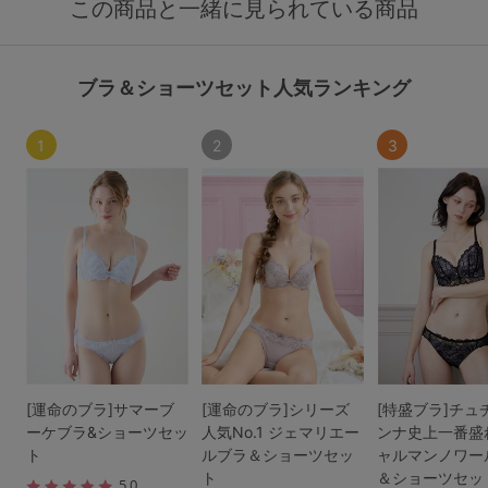
この商品と一緒に見られている商品
ブラ＆ショーツセット人気ランキング
1
2
3
[運命のブラ]サマーブ
[運命のブラ]シリーズ
[特盛ブラ]チュ
ーケブラ&ショーツセッ
人気No.1 ジェマリエー
ンナ史上一番盛
ト
ルブラ＆ショーツセッ
ャルマンノワー
ト
＆ショーツセッ
5.0