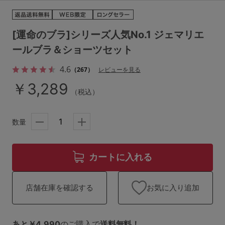
ランキング
高評価レビューアイテム
[運命のブラ]シリーズ人気No.1 ジェマリエ
ールブラ＆ショーツセット
WEB限定アイテム
4.6
（267）
レビューを見る
特集ページ
￥3,289
（税込）
検索を閉じる
数量
カートに入れる
お気に入り追加
店舗在庫を確認する
あと￥4,990
のご購入で
送料無料！