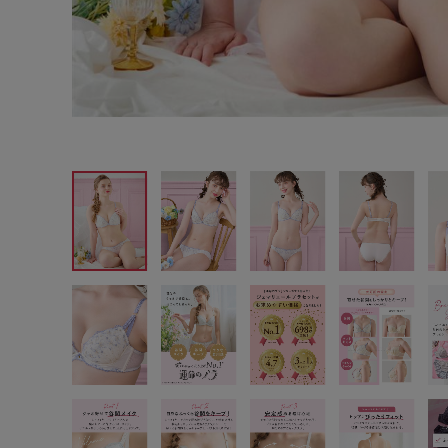
サイズからブラを探す
A60
A65
A70
A7
B65
B70
B75
B8
C65
C70
C75
C8
D65
D70
D75
D8
E65
E70
E75
E8
F65
F70
F75
F8
G65
G70
G75
H70
H75