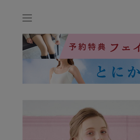
キーワード・品番から探す
ナイトブラ
ノンワイヤー
特盛ブラ
チューブトップ
折り畳
キャミソール
ルームウェア
育乳ブラ
アームカバー
カテゴリから探す
レッグウェア
下着