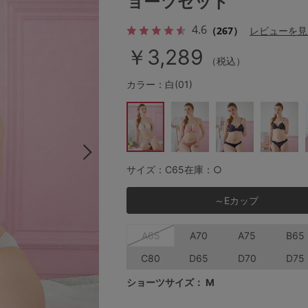
ョーツセット
4.6
（267）
レビューを見
￥3,289
その他から探す
（税込）
カラー：白(01)
お気に入り
新着アイテム
サイズ：C65
在庫：○
ランキング
～Eカップ
高評価レビューアイテム
A65
A70
A75
B65
WEB限定アイテム
C80
D65
D70
D75
ショーツサイズ：
M
特集ページ