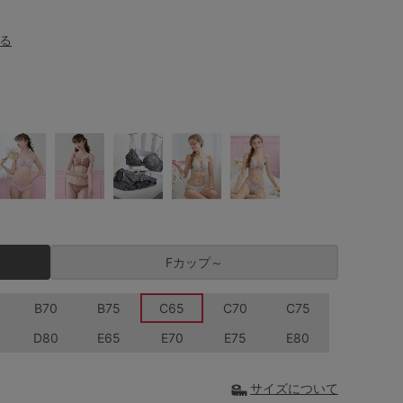
る
Fカップ～
B70
B75
C65
C70
C75
D80
E65
E70
E75
E80
サイズについて