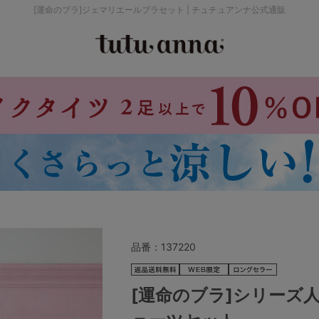
[運命のブラ]ジェマリエールブラセット | チュチュアンナ公式通販
検索を閉じる
価格帯から探す
～999円
み
パジャマ
ストッキング
2,000～2,999円
4,000円～
品番：
137220
セールアイテムから探す
[運命のブラ]シリーズ人
セールアイテム