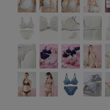
SS
S
M
L
LL
3L
S-AB
S-CD
S-EF
M-AB
M-CD
M-EF
L-AB
L-CD
L-EF
LL-EF