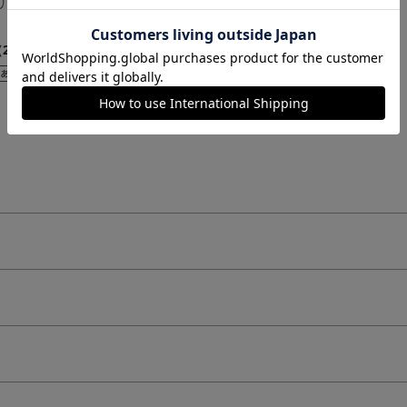
マリエールサニ
[運命のブラ]ジェマリエールフル
ショーツ
4.3
（2件）
（28件）
￥968
(税込)