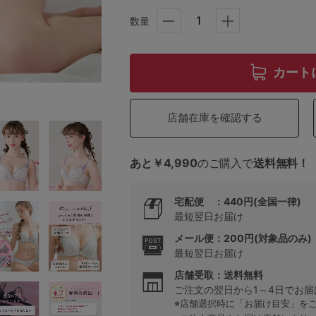
数量
5
カート
0
0
C85
店舗在庫を確認する
0
D85
あと￥4,990
のご購入で
送料無料！
0
E85
宅配便 ：440円(全国一律)
最短翌日お届け
0
メール便：200円(対象品のみ)
最短翌日お届け
店舗受取：送料無料
ご注文の翌日から1～4日でお届
※店舗選択時に「お届け目安」を