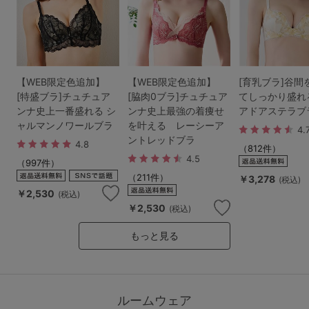
ランキング
高評価レビューアイテム
WEB限定アイテム
【WEB限定色追加】
【WEB限定色追加】
[育乳ブラ]谷間
[特盛ブラ]チュチュア
[脇肉0ブラ]チュチュア
てしっかり盛れ
特集ページ
ンナ史上一番盛れる シ
ンナ史上最強の着痩せ
アドアステラブ
ャルマンノワールブラ
を叶える レーシーア
4.
ントレッドブラ
4.8
（812件）
4.5
検索を閉じる
（997件）
（211件）
￥3,278
(税込)
￥2,530
(税込)
￥2,530
(税込)
もっと見る
ルームウェア