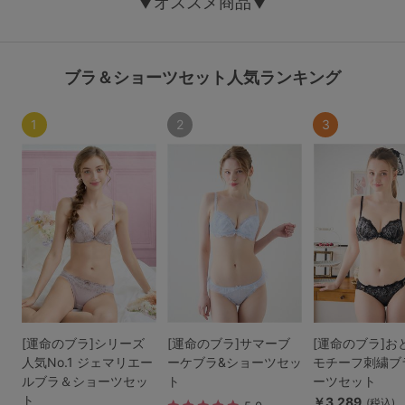
▼オススメ商品▼
マタニティ
ギフトラッピング
ブラ＆ショーツセット人気ランキング
SALE
1
2
3
サイズからブラを探す
A60
A65
A70
A75
B65
B70
B75
B80
C65
C70
C75
C80
C85
D65
D70
D75
D80
D85
すべてのサイズを表示する
E65
E70
E75
E80
E85
[運命のブラ]シリーズ
[運命のブラ]サマーブ
[運命のブラ]お
人気No.1 ジェマリエー
ーケブラ&ショーツセッ
モチーフ刺繍ブ
F65
F70
F75
F80
ルブラ＆ショーツセッ
ト
ーツセット
価格帯から探す
ト
￥3,289
(税込)