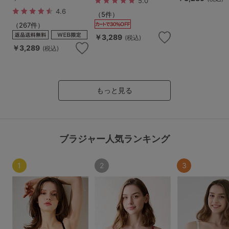
5.0
G65
G70
G75
4.6
（5件）
～999円
1,000～1,999円
（267件）
H70
H75
￥3,289
(税込)
2,000～2,999円
3,000～3,999円
￥3,289
(税込)
SS
S
M
L
LL
3L
4,000円～
3足￥1,188靴下
もっと見る
S-AB
S-CD
S-EF
セールアイテムから探す
M-AB
M-CD
M-EF
セールアイテム
ブラジャー人気ランキング
L-AB
L-CD
L-EF
その他から探す
LL-EF
1
2
3
お気に入り
サイズの表示を閉じる
新着アイテム