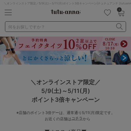
＼オンラインストア限定／5/9(土)～5/11(月)ポイント3倍キャンペーン|チュチュアンナ [tutua
0
キーワード・品番から探す
検索を閉じる
何をお探しですか？
ナイトブラ
ノンワイヤー
特盛ブラ
チューブトップ
折り畳み
パジャマ
ストッキング
キャミソール
ルームウェア
育乳ブラ
アームカバー
＼オンラインストア限定／
カテゴリから探す
5/9(土)～5/11(月)
ポイント3倍キャンペーン
レッグウェア
下着
※店舗のポイント3倍デーは、通常通り5/11(月)限定です。
ルームウェア
ライフスタイル
コチラ
お近くの店舗は
から
メンズ
キッズ