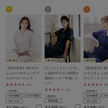
1
2
3
【新色追加】綿100％
[とにかくさらっと涼し
【新色追加】綿1
ふんわりやさしいダブ
い]綿100％ロゴ前開き
とろけるような
ルガーゼパジャマ
無地サッカー半袖パジ
のリラックスパ
ャマ
4.6
4.
4.2
（171件）
（206件）
（85件）
￥3,509
￥3,390
￥3,390
(税込)
(税込)
(税込)