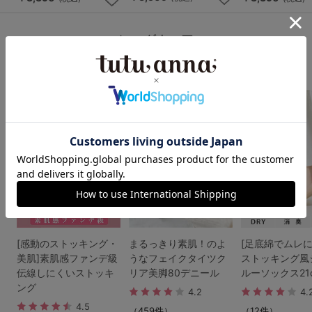
レッグウェア
1
2
3
[感動のストッキング・
まるっきり素肌！のよ
[足底綿でムレに
美肌]素肌感ファンデ級
うなフェイクタイツク
ストッキング風
伝線しにくいストッキ
リア美脚80デニール
ルーソックス21
ング
4.2
4.
4.5
（459件）
（12件）