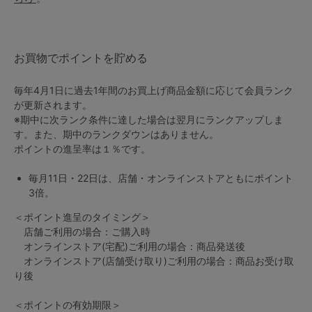
マタニティ
ギフトラッピング
お買物でポイントを貯める
SALE
毎年4月1日に過去1年間のお買上げ商品金額に応じて会員ランク
サイズからブラを探す
が更新されます。
※期中に次ランク条件に達した場合は翌月にランクアップしま
す。また、期中のランクダウンはありません。
A60
A65
A70
A75
ポイントの進呈率は１％です。
B65
B70
B75
B80
毎月11日・22日は、店舗・オンラインストアともにポイント
3倍。
C65
C70
C75
C80
C85
＜ポイント進呈のタイミング＞
店舗ご利用の場合：ご購入時
D65
D70
D75
D80
D85
オンラインストア(宅配)ご利用の場合：商品発送後
すべてのサイズを表示する
オンラインストア(店舗受け取り)ご利用の場合：商品お受け取
E65
E70
E75
E80
E85
り後
F65
F70
F75
F80
価格帯から探す
＜ポイントの有効期限＞