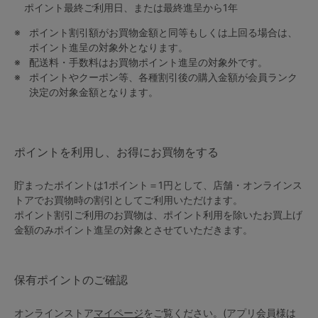
ポイント最終ご利用日、または最終進呈から1年
G65
G70
G75
～999円
1,000～1,999円
ポイント割引額がお買物金額と同等もしくは上回る場合は、
H70
H75
ポイント進呈の対象外となります。
配送料・手数料はお買物ポイント進呈の対象外です。
2,000～2,999円
3,000～3,999円
SS
S
M
ポイントやクーポン等、各種割引後の購入金額が会員ランク
決定の対象金額となります。
L
LL
3L
4,000円～
3足￥1,188靴下
S-AB
S-CD
S-EF
セールアイテムから探す
ポイントを利用し、お得にお買物をする
M-AB
M-CD
M-EF
セールアイテム
貯まったポイントは1ポイント＝1円として、店舗・オンラインス
L-AB
L-CD
L-EF
トアでお買物時の割引としてご利用いただけます。
その他から探す
ポイント割引ご利用のお買物は、ポイント利用を除いたお買上げ
LL-EF
金額のみポイント進呈の対象とさせていただきます。
お気に入り
サイズの表示を閉じる
保有ポイントのご確認
新着アイテム
オンラインストア
マイページ
をご覧ください。(アプリ会員様は