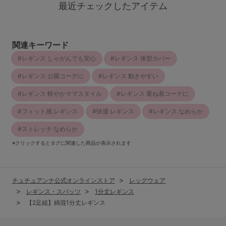
最近チェックしたアイテム
関連キーワード
レギンス しゃがんでも安心
レギンス 体型カバー
レギンス 公園コーデに
レギンス 動きやすい
レギンス 軽やかママスタイル
レギンス 重ね着コーデに
フィット感 レギンス
快適 レギンス
レギンス なめらか
ストレッチ なめらか
※クリックするとタグに関連した商品が表示されます
チュチュアンナ公式オンラインストア
レッグウェア
レギンス・スパッツ
1分丈レギンス
【2足組】綿混1分丈レギンス