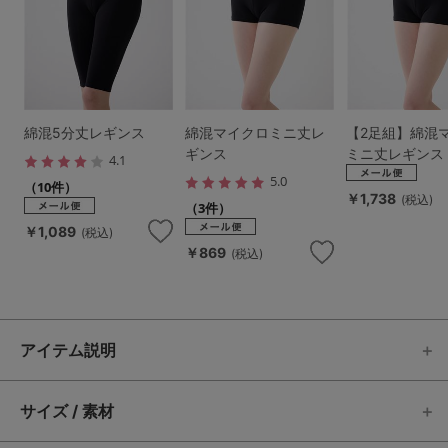
綿混5分丈レギンス
綿混マイクロミニ丈レ
【2足組】綿混
ギンス
ミニ丈レギンス
4.1
5.0
（10件）
￥1,738
(税込)
（3件）
￥1,089
(税込)
￥869
(税込)
アイテム説明
サイズ / 素材