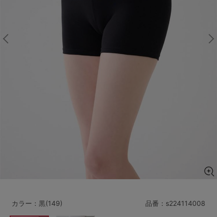
マタニティ
ギフトラッピング
SALE
サイズからブラを探す
A60
A65
A70
A75
B65
B70
B75
B80
C65
C70
C75
C80
C85
D65
D70
D75
D80
D85
すべてのサイズを表示する
E65
E70
E75
E80
E85
F65
F70
F75
F80
カラー：黒(149)
品番：
s224114008
価格帯から探す