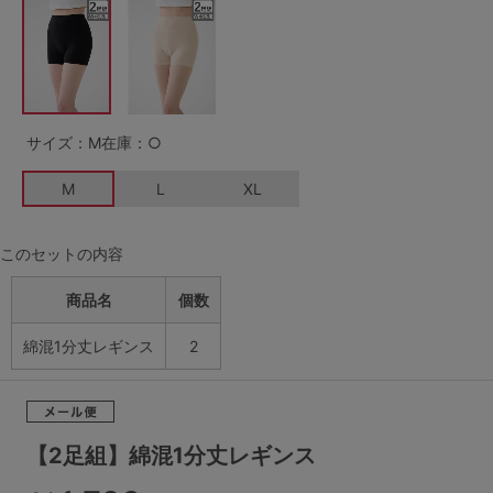
G65
G70
G75
～999円
1,000～1,999円
H70
H75
2,000～2,999円
3,000～3,999円
SS
S
M
サイズ：M
在庫：○
L
LL
3L
4,000円～
3足￥1,188靴下
M
L
XL
S-AB
S-CD
S-EF
セールアイテムから探す
M-AB
M-CD
M-EF
このセットの内容
セールアイテム
L-AB
L-CD
L-EF
商品名
個数
その他から探す
LL-EF
綿混1分丈レギンス
2
お気に入り
サイズの表示を閉じる
新着アイテム
【2足組】綿混1分丈レギンス