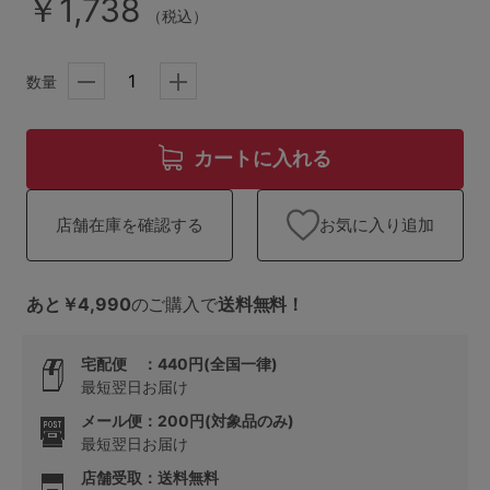
￥1,738
ランキング
（税込）
高評価レビューアイテム
数量
WEB限定アイテム
カートに入れる
特集ページ
お気に入り追加
店舗在庫を確認する
検索を閉じる
あと￥4,990
のご購入で
送料無料！
宅配便 ：440円(全国一律)
最短翌日お届け
メール便：200円(対象品のみ)
最短翌日お届け
店舗受取：送料無料