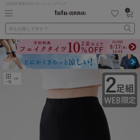
【2足組】綿混1分丈レギンス｜レッグウェア
0
キーワード・品番から探す
検索を閉じる
何をお探しですか？
ナイトブラ
ノンワイヤー
特盛ブラ
チューブトップ
折り畳み
パジャマ
ストッキング
キャミソール
ルームウェア
育乳ブラ
アームカバー
1
/6
一覧
カテゴリから探す
レッグウェア
下着
ルームウェア
ライフスタイル
メンズ
キッズ