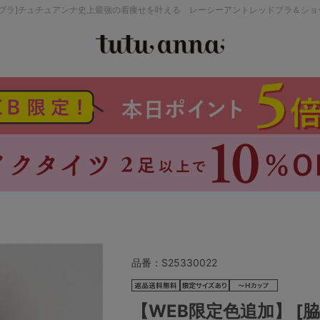
肉0ブラ]チュチュアンナ史上最強の着痩せを叶える レーシーアントレッドブラ＆シ
検索を閉じる
価格帯から探す
～999円
み
パジャマ
ストッキング
2,000～2,999円
4,000円～
品番：
S25330022
セールアイテムから探す
【WEB限定色追加】 [
セールアイテム