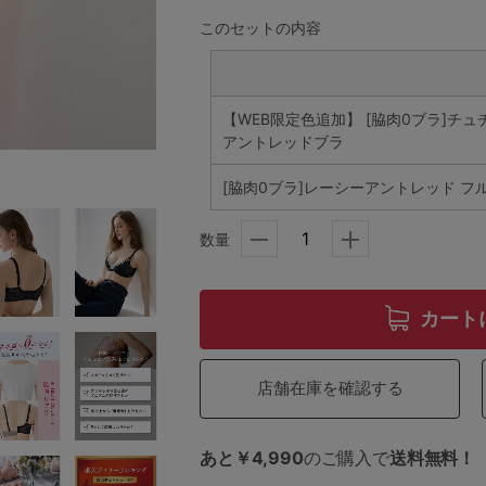
このセットの内容
5
【WEB限定色追加】 [脇肉0ブラ]
0
アントレッドブラ
0
C85
[脇肉0ブラ]レーシーアントレッド フ
0
D85
数量
0
E85
カート
0
店舗在庫を確認する
あと￥4,990
のご購入で
送料無料！