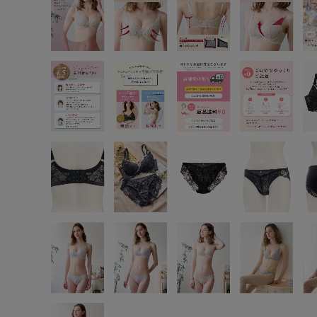
SS
S
M
L
LL
3L
S-AB
S-CD
S-EF
M-AB
M-CD
M-EF
L-AB
L-CD
L-EF
LL-EF