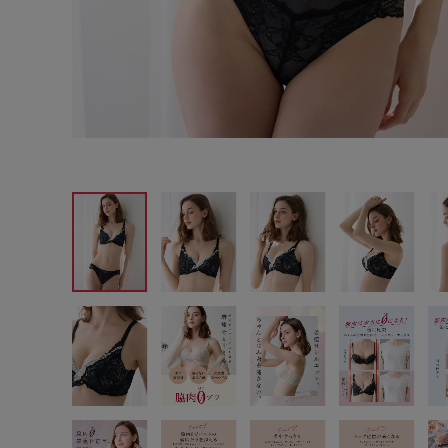
サイズからブラを探す
A60
A65
A70
A7
B65
B70
B75
B8
C65
C70
C75
C8
D65
D70
D75
D8
E65
E70
E75
E8
F65
F70
F75
F8
G65
G70
G75
H70
H75