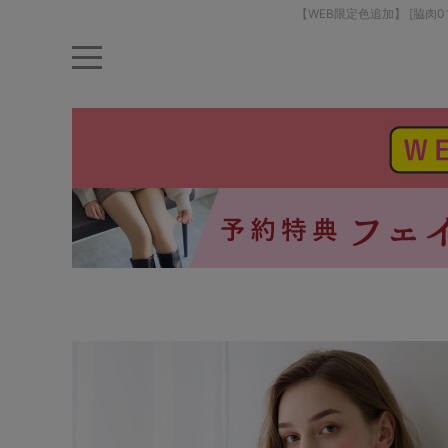
【WEB限定色追加】 [脇
キーワード・品番から探す
ナイトブラ
ノンワイヤー
特盛ブラ
チューブトップ
折り畳
キャミソール
ルームウェア
育乳ブラ
アームカバー
カテゴリから探す
レッグウェア
下着