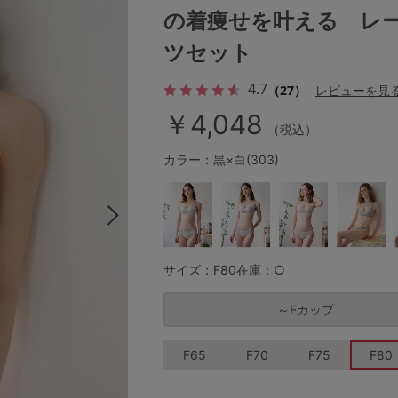
の着痩せを叶える レ
ツセット
その他から探す
4.7
（27）
レビューを見
￥4,048
お気に入り
（税込）
カラー：黒×白(303)
新着アイテム
ランキング
サイズ：F80
在庫：○
高評価レビューアイテム
～Eカップ
WEB限定アイテム
F65
F70
F75
F80
特集ページ