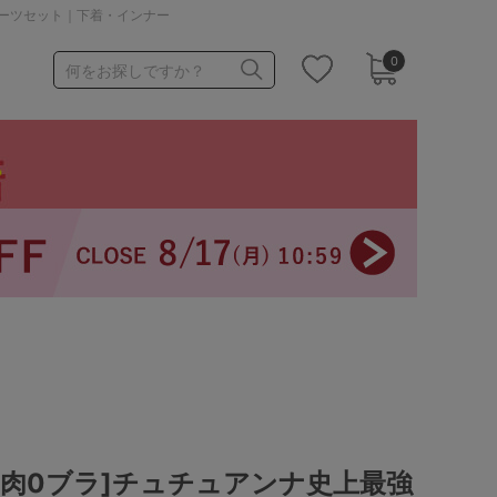
ョーツセット｜下着・インナー
0
何をお探しですか？
1,000～1,999円
3,000～3,999円
3足￥1,188靴下
脇肉0ブラ]チュチュアンナ史上最強