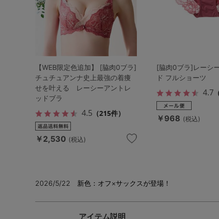
【WEB限定色追加】 [脇肉0ブラ]
[脇肉0ブラ]レーシ
チュチュアンナ史上最強の着痩
ド フルショーツ
せを叶える レーシーアントレ
4.7
ッドブラ
4.5
（215件）
￥968
(税込)
￥2,530
(税込)
2026/5/22 新色：オフ×サックスが登場！
アイテム説明