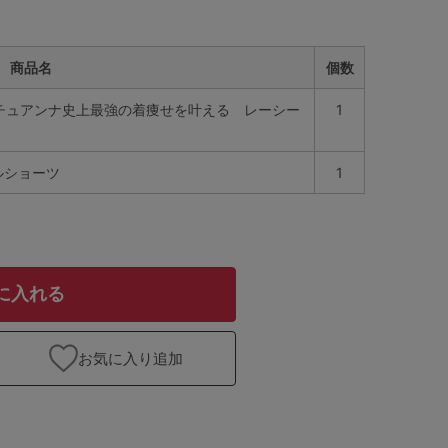
商品名
個数
チュチュアンナ史上最強の着痩せを叶える レーシー
1
ルショーツ
1
に入れる
お気に入り追加