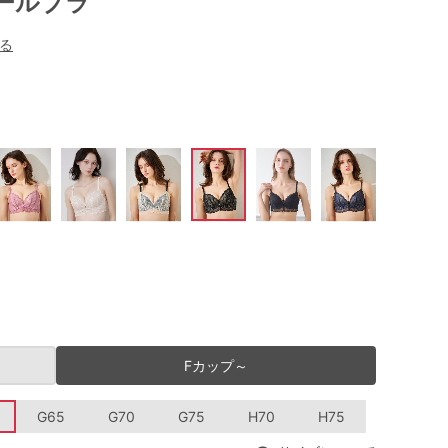
ールブラ
る
Fカップ～
G65
G70
G75
H70
H75