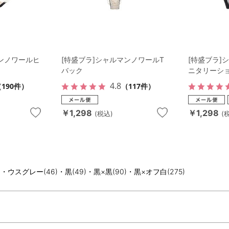
マンノワールヒ
[特盛ブラ]シャルマンノワールT
[特盛ブラ]
バック
ニタリーシ
4.8
190件）
（117件）
￥1,298
￥1,298
(税込)
(
・ウスグレー(46)・黒(49)・黒×黒(90)・黒×オフ白(275)