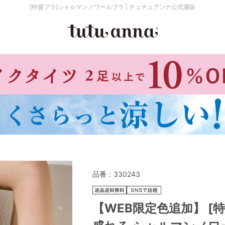
[特盛ブラ]シャルマンノワールブラ | チュチュアンナ公式通販
検索を閉じる
価格帯から探す
～999円
み
パジャマ
ストッキング
2,000～2,999円
4,000円～
品番：
330243
セールアイテムから探す
【WEB限定色追加】 
セールアイテム