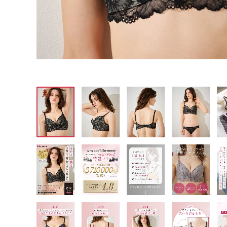
サイズからブラを探す
A60
A65
A70
A7
B65
B70
B75
B8
C65
C70
C75
C8
D65
D70
D75
D8
E65
E70
E75
E8
F65
F70
F75
F8
G65
G70
G75
H70
H75