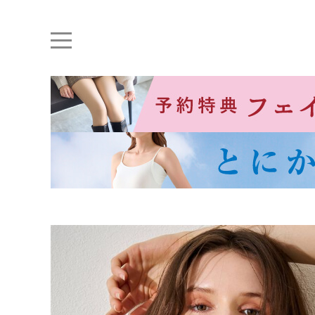
キーワード・品番から探す
ナイトブラ
ノンワイヤー
特盛ブラ
チューブトップ
折り畳
キャミソール
ルームウェア
育乳ブラ
アームカバー
カテゴリから探す
レッグウェア
下着