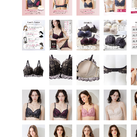
SS
S
M
L
LL
3L
S-AB
S-CD
S-EF
M-AB
M-CD
M-EF
L-AB
L-CD
L-EF
LL-EF