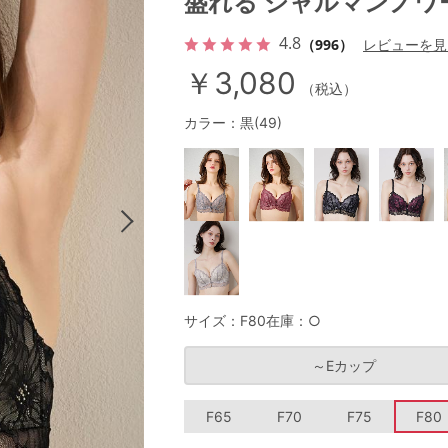
盛れる シャルマンノワ
4.8
（996）
レビューを見
￥3,080
その他から探す
（税込）
カラー：黒(49)
お気に入り
新着アイテム
ランキング
高評価レビューアイテム
サイズ：F80
在庫：○
～Eカップ
WEB限定アイテム
F65
F70
F75
F80
特集ページ