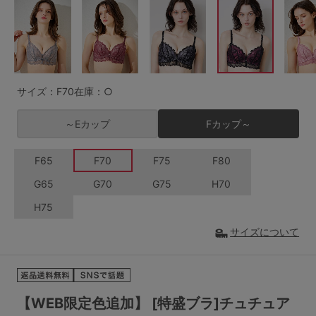
G65
G70
G75
～999円
1,000～1,999円
H70
H75
2,000～2,999円
3,000～3,999円
SS
S
M
サイズ：F70
在庫：○
L
LL
3L
4,000円～
3足￥1,188靴下
～Eカップ
Fカップ～
S-AB
S-CD
S-EF
セールアイテムから探す
F65
F70
F75
F80
M-AB
M-CD
M-EF
セールアイテム
G65
G70
G75
H70
L-AB
L-CD
L-EF
H75
その他から探す
LL-EF
サイズについて
お気に入り
サイズの表示を閉じる
新着アイテム
【WEB限定色追加】 [特盛ブラ]チュチュア