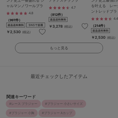
ンナ史上一番盛れる シ
アドアステラブラ
ンナ史上最強の
ャルマンノワールブラ
を叶える レー
4.7
ントレッドブラ
4.8
（812件）
4.
（997件）
（214件）
￥3,278
(税込)
￥2,530
(税込)
￥2,530
(税込)
もっと見る
最近チェックしたアイテム
関連キーワード
レース ブラジャー
ブラジャー 小さいサイズ
ブラジャー 小胸
ブラジャー Aカップ