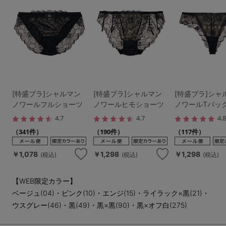
[特盛ブラ]シャルマン
[特盛ブラ]シャルマン
[特盛ブラ]シャ
ノワールフルショーツ
ノワールヒモショーツ
ノワールTバッ
4.7
4.7
4.
（341件）
（190件）
（117件）
￥1,078
￥1,298
￥1,298
(税込)
(税込)
(税込)
【WEB限定カラー】
ベージュ(04)・ピンク(10)・エンジ(15)・ライラック×黒(21)・
ウスグレー(46)・黒(49)・黒×黒(90)・黒×オフ白(275)