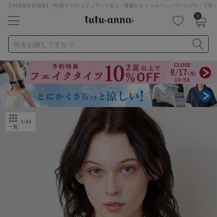
【WEB限定色追加】 [特盛ブラ]チュチュアンナ史上一番盛れる シャルマンノワールブラ｜下着
0
キーワード・品番から探す
検索を閉じる
何をお探しですか？
ナイトブラ
ノンワイヤー
特盛ブラ
チューブトップ
折り畳み
パジャマ
ストッキング
キャミソール
ルームウェア
育乳ブラ
アームカバー
1
/43
一覧
カテゴリから探す
レッグウェア
下着
ルームウェア
ライフスタイル
メンズ
キッズ