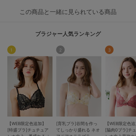
この商品と一緒に見られている商品
ブラジャー人気ランキング
1
2
3
【WEB限定色追加】
[育乳ブラ]谷間を作っ
【WEB限定色
[特盛ブラ]チュチュア
てしっかり盛れる ネオ
[脇肉0ブラ]チ