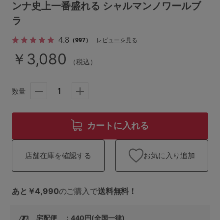
ランキング
ンナ史上一番盛れる シャルマンノワールブ
ラ
高評価レビューアイテム
4.8
（997）
レビューを見る
WEB限定アイテム
￥3,080
（税込）
特集ページ
数量
検索を閉じる
カートに入れる
お気に入り追加
店舗在庫を確認する
あと￥4,990
のご購入で
送料無料！
宅配便 ：440円(全国一律)