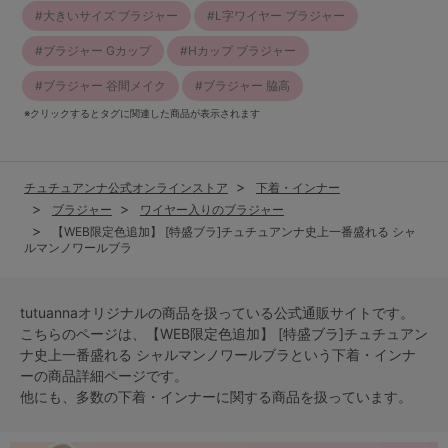
大きいサイズ ブラジャー
L字ワイヤー ブラジャー
ブラジャー Gカップ
Hカップ ブラジャー
ブラジャー 谷間メイク
ブラジャー 脇高
※クリックするとタグに関連した商品が表示されます
チュチュアンナ公式オンラインストア
下着・インナー
ブラジャー
ワイヤー入りのブラジャー
【WEB限定色追加】 [特盛ブラ]チュチュアンナ史上一番盛れる シャ
ルマンノワールブラ
tutuannaオリジナルの商品を扱っている公式通販サイトです。
こちらのページは、【WEB限定色追加】 [特盛ブラ]チュチュアン
ナ史上一番盛れる シャルマンノワールブラという
下着・インナ
ー
の商品詳細ページです。
他にも、多数の
下着・インナー
に関する商品を扱っています。