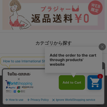
カテゴリから探す
レッグウェア
下着・インナー
本サイトでは、より快適にご利用いただけるようCookieを利用し
ています。詳細については
プライバシポリシー
をご確認くださ
ルームウェア
い。
承諾する
ライフスタイル