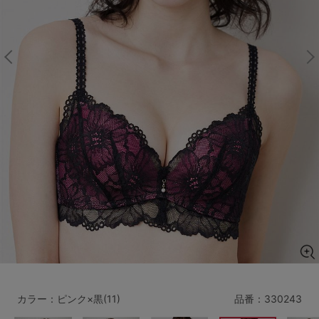
マタニティ
ギフトラッピング
SALE
サイズからブラを探す
A60
A65
A70
A75
B65
B70
B75
B80
C65
C70
C75
C80
C85
D65
D70
D75
D80
D85
すべてのサイズを表示する
E65
E70
E75
E80
E85
F65
F70
F75
F80
カラー：ピンク×黒(11)
品番：
330243
価格帯から探す