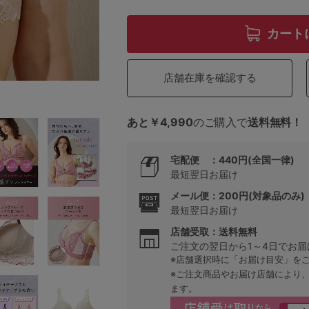
カート
5
店舗在庫を確認する
0
0
C85
あと￥4,990
のご購入で
送料無料！
0
D85
宅配便 ：440円(全国一律)
最短翌日お届け
0
E85
メール便：200円(対象品のみ)
最短翌日お届け
0
店舗受取：送料無料
ご注文の翌日から1～4日でお届
※店舗選択時に「お届け目安」を
※ご注文商品やお届け店舗により
ます。