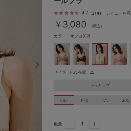
ールブラ
4.7
（314）
レビューを見
￥3,080
その他から探す
（税込）
カラー：オフ白(02)
お気に入り
新着アイテム
サイズ：F65
在庫：△
ランキング
～Eカップ
高評価レビューアイテム
F65
F70
F75
G65
WEB限定アイテム
数量
特集ページ