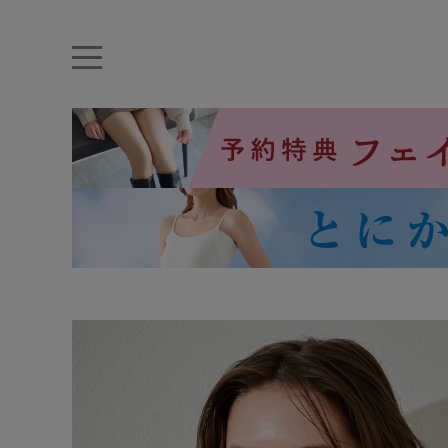
キーワード・品番から探す
ナイトブラ
ノンワイヤー
特盛ブラ
チューブトップ
折り畳
キャミソール
ルームウェア
育乳ブラ
アームカバー
カテゴリから探す
レッグウェア
下着