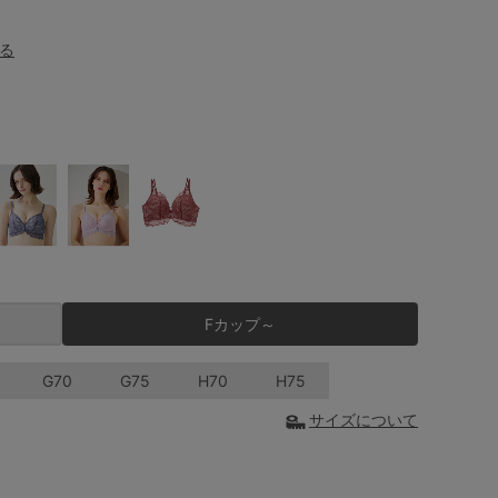
る
Fカップ～
G70
G75
H70
H75
サイズについて