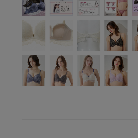
SS
S
M
L
LL
3L
S-AB
S-CD
S-EF
M-AB
M-CD
M-EF
L-AB
L-CD
L-EF
LL-EF