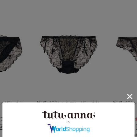
マンノワールフ
[特盛ブラ]シャルマンノワールヒ
[特盛ブラ]
モショーツ
バック
4.7
341件）
（190件）
￥1,298
￥1,298
(税込)
(