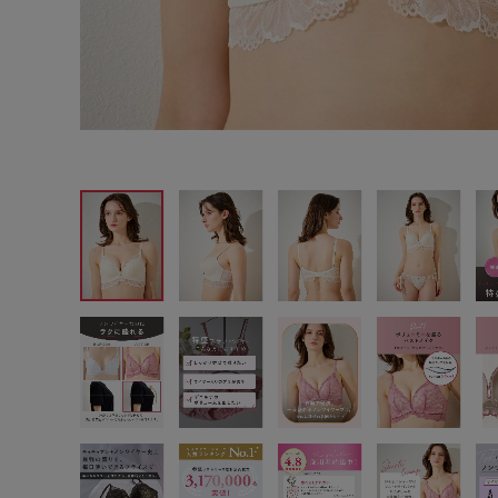
サイズからブラを探す
A60
A65
A70
A7
B65
B70
B75
B8
C65
C70
C75
C8
D65
D70
D75
D8
E65
E70
E75
E8
F65
F70
F75
F8
G65
G70
G75
H70
H75