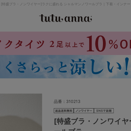
[特盛ブラ・ノンワイヤー]ラクに盛れる シャルマンノワールブラ｜下着・インナー
検索を閉じる
価格帯から探す
～999円
み
パジャマ
ストッキング
2,000～2,999円
4,000円～
品番：
310213
セールアイテムから探す
[特盛ブラ・ノンワイヤ
セールアイテム