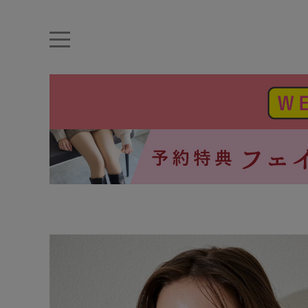
キーワード・品番から探す
ナイトブラ
ノンワイヤー
特盛ブラ
チューブトップ
折り畳
キャミソール
ルームウェア
育乳ブラ
アームカバー
カテゴリから探す
レッグウェア
下着