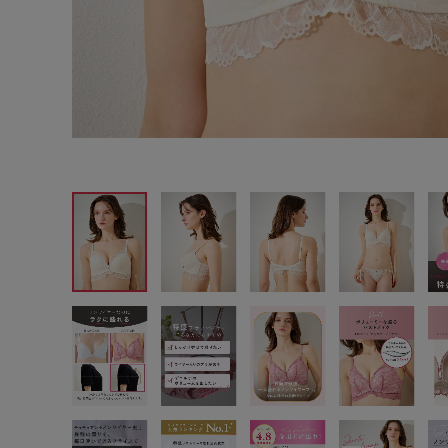
サイズからブラを探す
A60
A65
A70
A7
B65
B70
B75
B8
C65
C70
C75
C8
D65
D70
D75
D8
E65
E70
E75
E8
F65
F70
F75
F8
G65
G70
G75
H70
H75