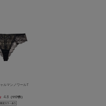
シャルマンノワールT
4.8
（117件）