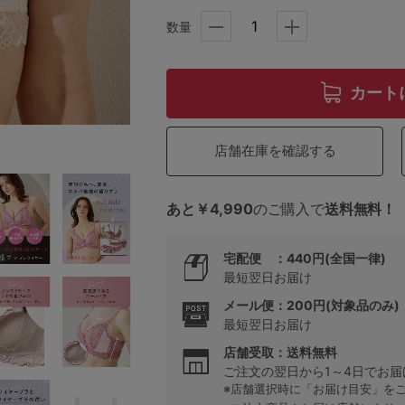
数量
5
カート
0
0
C85
店舗在庫を確認する
0
D85
あと￥4,990
のご購入で
送料無料！
0
E85
宅配便 ：440円(全国一律)
最短翌日お届け
0
メール便：200円(対象品のみ)
最短翌日お届け
店舗受取：送料無料
ご注文の翌日から1～4日でお届
※店舗選択時に「お届け目安」を