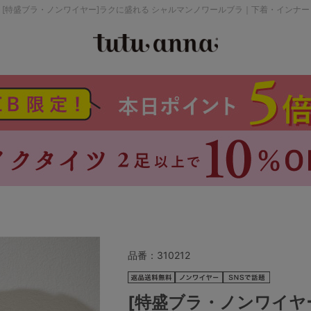
[特盛ブラ・ノンワイヤー]ラクに盛れる シャルマンノワールブラ｜下着・インナー
検索を閉じる
価格帯から探す
～999円
み
パジャマ
ストッキング
2,000～2,999円
4,000円～
品番：
310212
セールアイテムから探す
[特盛ブラ・ノンワイヤ
セールアイテム