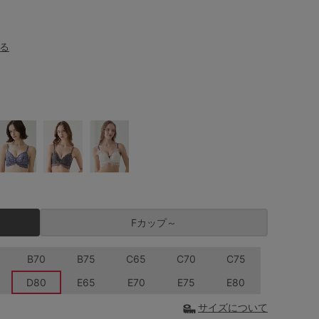
る
Fカップ～
B70
B75
C65
C70
C75
D80
E65
E70
E75
E80
サイズについて