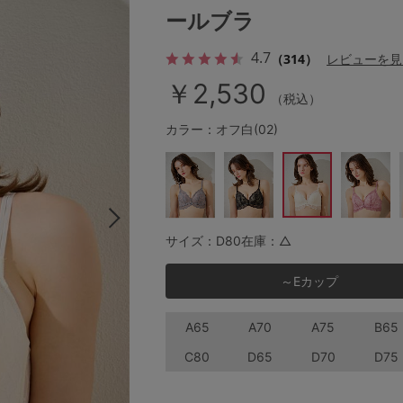
ールブラ
4.7
（314）
レビューを見
その他から探す
￥2,530
（税込）
お気に入り
カラー：オフ白(02)
新着アイテム
ランキング
サイズ：D80
在庫：△
～Eカップ
高評価レビューアイテム
A65
A70
A75
B65
WEB限定アイテム
C80
D65
D70
D75
特集ページ