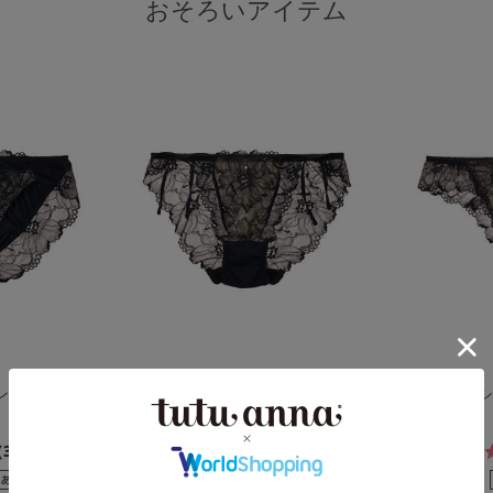
おそろいアイテム
マンノワールフ
[特盛ブラ]シャルマンノワールヒ
[特盛ブラ]
モショーツ
バック
4.7
341件）
（190件）