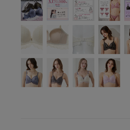
SS
S
M
L
LL
3L
S-AB
S-CD
S-EF
M-AB
M-CD
M-EF
L-AB
L-CD
L-EF
LL-EF