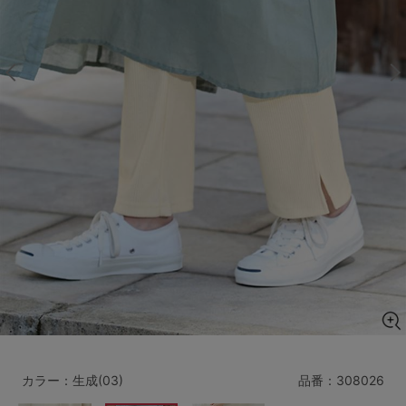
マタニティ
ギフトラッピング
SALE
サイズからブラを探す
A60
A65
A70
A75
B65
B70
B75
B80
C65
C70
C75
C80
C85
D65
D70
D75
D80
D85
すべてのサイズを表示する
E65
E70
E75
E80
E85
F65
F70
F75
F80
カラー：生成(03)
品番：
308026
価格帯から探す