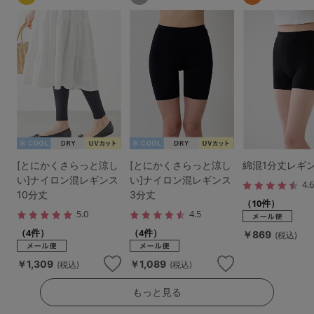
[とにかくさらっと涼し
[とにかくさらっと涼し
綿混1分丈レギ
い]ナイロン混レギンス
い]ナイロン混レギンス
4.
10分丈
3分丈
（10件）
5.0
4.5
（4件）
（4件）
￥869
(税込)
￥1,309
￥1,089
(税込)
(税込)
もっと見る