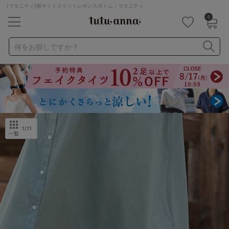
[マタニティ]裾サイドスリットレギンスボトム｜マタニティ
0
キーワード・品番から探す
検索を閉じる
何をお探しですか？
ナイトブラ
ノンワイヤー
特盛ブラ
チューブトップ
折り畳み
パジャマ
ストッキング
キャミソール
ルームウェア
育乳ブラ
アームカバー
1
/11
一覧
カテゴリから探す
レッグウェア
下着
ルームウェア
ライフスタイル
メンズ
キッズ