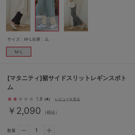
G65
G70
G75
～999円
1,000～1,999円
H70
H75
2,000～2,999円
3,000～3,999円
SS
S
M
サイズ：M-L
在庫：△
L
LL
3L
4,000円～
3足￥1,188靴下
M-L
S-AB
S-CD
S-EF
セールアイテムから探す
M-AB
M-CD
M-EF
セールアイテム
[マタニティ]裾サイドスリットレギンスボト
L-AB
L-CD
L-EF
ム
その他から探す
LL-EF
1.8
（4）
レビューを見る
お気に入り
￥2,090
サイズの表示を閉じる
（税込）
新着アイテム
数量