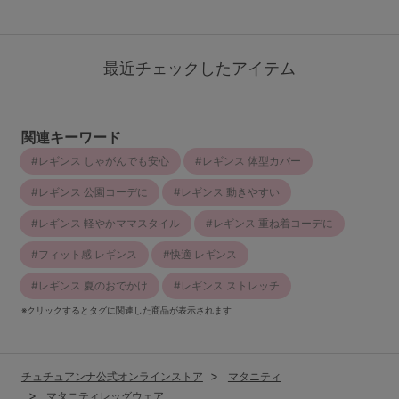
最近チェックしたアイテム
関連キーワード
レギンス しゃがんでも安心
レギンス 体型カバー
レギンス 公園コーデに
レギンス 動きやすい
レギンス 軽やかママスタイル
レギンス 重ね着コーデに
フィット感 レギンス
快適 レギンス
レギンス 夏のおでかけ
レギンス ストレッチ
※クリックするとタグに関連した商品が表示されます
チュチュアンナ公式オンラインストア
マタニティ
マタニティレッグウェア