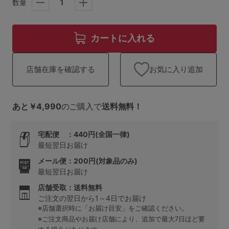
ランキング
数量
高評価レビューアイテム
カートに入れる
WEB限定アイテム
お気に入り追加
店舗在庫を確認する
特集ページ
あと￥4,990
のご購入で
送料無料！
検索を閉じる
宅配便 ：440円(全国一律)
最短翌日お届け
メール便：200円(対象品のみ)
最短翌日お届け
店舗受取：送料無料
ご注文の翌日から1～4日でお届け
※店舗選択時に「お届け目安」をご確認ください。
※ご注文商品やお届け店舗により、追加で最大7日ほど要