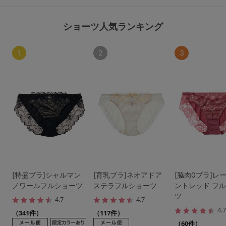
ショーツ人気ランキング
1
2
3
[特盛ブラ]シャルマン
[育乳ブラ]ネオアドア
[脇肉0ブラ]レ
ノワールフルショーツ
ステラフルショーツ
ントレッド フ
ツ
4.7
4.7
4.
（341件）
（117件）
（60件）