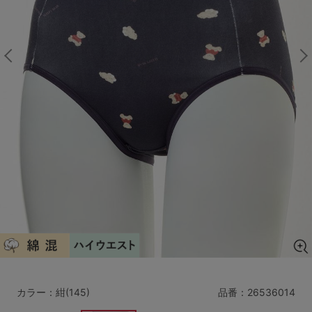
マタニティ
ギフトラッピング
SALE
サイズからブラを探す
A60
A65
A70
A75
B65
B70
B75
B80
C65
C70
C75
C80
C85
D65
D70
D75
D80
D85
すべてのサイズを表示する
E65
E70
E75
E80
E85
F65
F70
F75
F80
カラー：紺(145)
品番：
26536014
価格帯から探す