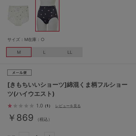
G65
G70
G75
～999円
1,000～1,999円
H70
H75
2,000～2,999円
3,000～3,999円
SS
S
M
サイズ：M
在庫：○
L
LL
3L
4,000円～
3足￥1,188靴下
M
L
LL
S-AB
S-CD
S-EF
セールアイテムから探す
M-AB
M-CD
M-EF
セールアイテム
L-AB
L-CD
L-EF
[きもちいいショーツ]綿混くま柄フルショー
その他から探す
ツ(ハイウエスト)
LL-EF
1.0
お気に入り
（1）
レビューを見る
サイズの表示を閉じる
￥869
（税込）
新着アイテム