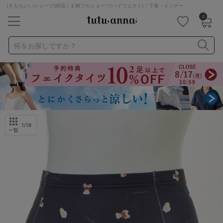
[きもちいいショーツ]綿混くま柄フルショーツ(ハイウエスト)｜下着・インナー
0
キーワード・品番から探す
検索を閉じる
何をお探しですか？
ナイトブラ
ノンワイヤー
特盛ブラ
チューブトップ
折り畳み
パジャマ
ストッキング
キャミソール
ルームウェア
育乳ブラ
アームカバー
1
/18
一覧
カテゴリから探す
レッグウェア
下着
ルームウェア
ライフスタイル
メンズ
キッズ