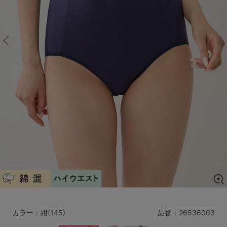
マタニティ
ギフトラッピング
SALE
サイズからブラを探す
A60
A65
A70
A75
B65
B70
B75
B80
C65
C70
C75
C80
C85
D65
D70
D75
D80
D85
すべてのサイズを表示する
E65
E70
E75
E80
E85
F65
F70
F75
F80
カラー：紺(145)
品番：
26536003
価格帯から探す