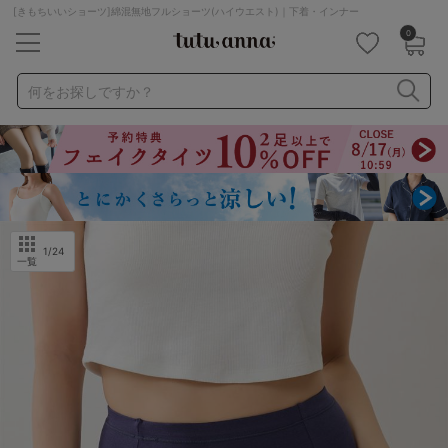
[きもちいいショーツ]綿混無地フルショーツ(ハイウエスト)｜下着・インナー
0
キーワード・品番から探す
検索を閉じる
何をお探しですか？
ナイトブラ
ノンワイヤー
特盛ブラ
チューブトップ
折り畳み
パジャマ
ストッキング
キャミソール
ルームウェア
育乳ブラ
アームカバー
1
/24
一覧
カテゴリから探す
レッグウェア
下着
ルームウェア
ライフスタイル
メンズ
キッズ