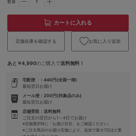
ランキング
数量
高評価レビューアイテム
カートに入れる
WEB限定アイテム
お気に入り追加
店舗在庫を確認する
特集ページ
あと￥4,990
のご購入で
送料無料！
検索を閉じる
宅配便 ：440円(全国一律)
最短翌日お届け
メール便：200円(対象品のみ)
最短翌日お届け
店舗受取：送料無料
ご注文の翌日から1～4日でお届け
※店舗選択時に「お届け目安」をご確認ください。
※ご注文商品やお届け店舗により、追加で最大7日ほど要