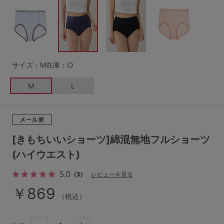
G65
G70
G75
～999円
1,000～1,999円
H70
H75
2,000～2,999円
3,000～3,999円
SS
S
M
サイズ：M
在庫：○
L
LL
3L
4,000円～
3足￥1,188靴下
M
L
S-AB
S-CD
S-EF
セールアイテムから探す
M-AB
M-CD
M-EF
セールアイテム
L-AB
L-CD
L-EF
[きもちいいショーツ]綿混無地フルショーツ
その他から探す
(ハイウエスト)
LL-EF
5.0
お気に入り
（3）
レビューを見る
サイズの表示を閉じる
￥869
（税込）
新着アイテム