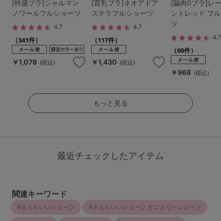
[特盛ブラ]シャルマン
[育乳ブラ]ネオアドア
[脇肉0ブラ]レ
ノワールフルショーツ
ステラフルショーツ
ントレッド フ
ツ
4.7
4.7
4.
（341件）
（117件）
（60件）
￥1,078
￥1,430
(税込)
(税込)
￥968
(税込)
もっと見る
最近チェックしたアイテム
関連キーワード
きもちいいショーツ
きもちいいショーツ サニタリーショーツ