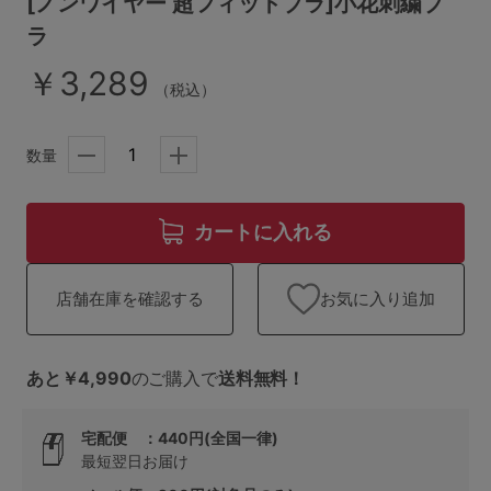
[ノンワイヤー 超フィットブラ]小花刺繍ブ
ランキング
ラ
高評価レビューアイテム
￥3,289
（税込）
WEB限定アイテム
数量
特集ページ
カートに入れる
検索を閉じる
お気に入り追加
店舗在庫を確認する
あと￥4,990
のご購入で
送料無料！
宅配便 ：440円(全国一律)
最短翌日お届け