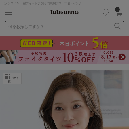
[ノンワイヤー 超フィットブラ]小花刺繍ブラ｜下着・インナー
0
キーワード・品番から探す
検索を閉じる
何をお探しですか？
ナイトブラ
ノンワイヤー
特盛ブラ
チューブトップ
折り畳み
パジャマ
ストッキング
キャミソール
ルームウェア
育乳ブラ
アームカバー
1
/25
一覧
カテゴリから探す
レッグウェア
下着
ルームウェア
ライフスタイル
メンズ
キッズ