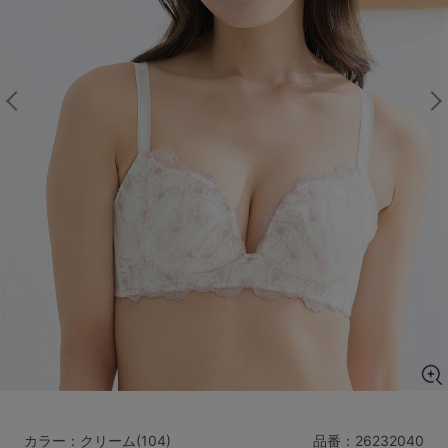
マタニティ
ギフトラッピング
SALE
サイズからブラを探す
A60
A65
A70
A75
B65
B70
B75
B80
C65
C70
C75
C80
C85
D65
D70
D75
D80
D85
すべてのサイズを表示する
E65
E70
E75
E80
E85
F65
F70
F75
F80
価格帯から探す
カラー：クリーム(104)
品番：
26232040