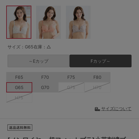
G65
G70
G75
～999円
1,000～1,999円
H70
H75
2,000～2,999円
3,000～3,999円
SS
S
M
L
LL
3L
4,000円～
3足￥1,188靴下
サイズ：G65
在庫：△
S-AB
S-CD
S-EF
セールアイテムから探す
～Eカップ
Fカップ～
M-AB
M-CD
M-EF
セールアイテム
F65
F70
F75
F80
L-AB
L-CD
L-EF
G65
G70
G75
H70
その他から探す
LL-EF
H75
お気に入り
サイズについて
サイズの表示を閉じる
新着アイテム