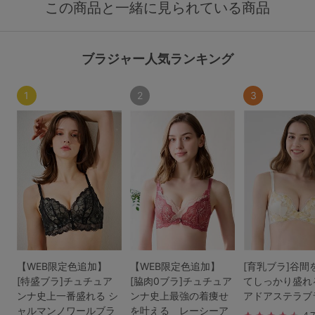
この商品と一緒に見られている商品
ブラジャー人気ランキング
1
2
3
【WEB限定色追加】
【WEB限定色追加】
[育乳ブラ]谷間
[特盛ブラ]チュチュア
[脇肉0ブラ]チュチュア
てしっかり盛れ
ンナ史上一番盛れる シ
ンナ史上最強の着痩せ
アドアステラブ
ャルマンノワールブラ
を叶える レーシーア
4.