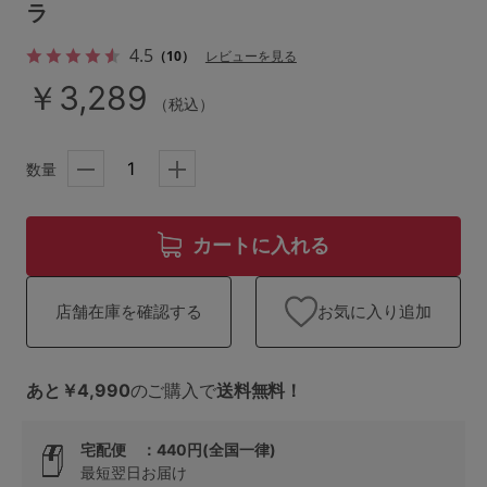
ランキング
ラ
4.5
（10）
レビューを見る
高評価レビューアイテム
￥3,289
（税込）
WEB限定アイテム
特集ページ
数量
カートに入れる
検索を閉じる
お気に入り追加
店舗在庫を確認する
あと￥4,990
のご購入で
送料無料！
宅配便 ：440円(全国一律)
最短翌日お届け