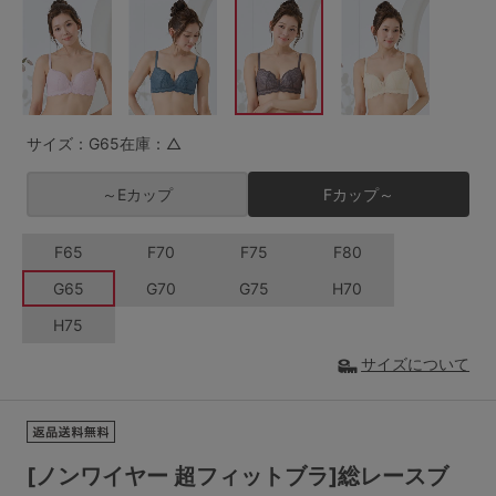
G65
G70
G75
～999円
1,000～1,999円
H70
H75
2,000～2,999円
3,000～3,999円
SS
S
M
サイズ：G65
在庫：△
L
LL
3L
4,000円～
3足￥1,188靴下
～Eカップ
Fカップ～
S-AB
S-CD
S-EF
セールアイテムから探す
F65
F70
F75
F80
M-AB
M-CD
M-EF
セールアイテム
G65
G70
G75
H70
L-AB
L-CD
L-EF
H75
その他から探す
LL-EF
サイズについて
お気に入り
サイズの表示を閉じる
新着アイテム
[ノンワイヤー 超フィットブラ]総レースブ