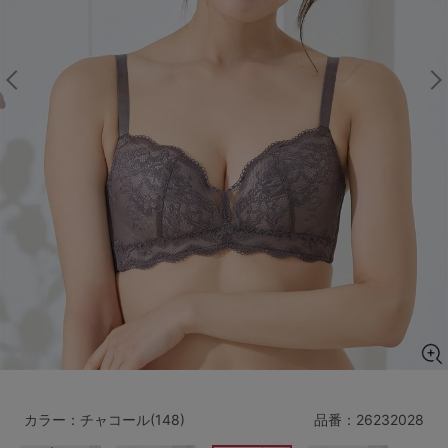
マタニティ
ギフトラッピング
SALE
サイズからブラを探す
A60
A65
A70
A75
B65
B70
B75
B80
C65
C70
C75
C80
C85
D65
D70
D75
D80
D85
すべてのサイズを表示する
E65
E70
E75
E80
E85
F65
F70
F75
F80
カラー：チャコール(148)
品番：
26232028
価格帯から探す