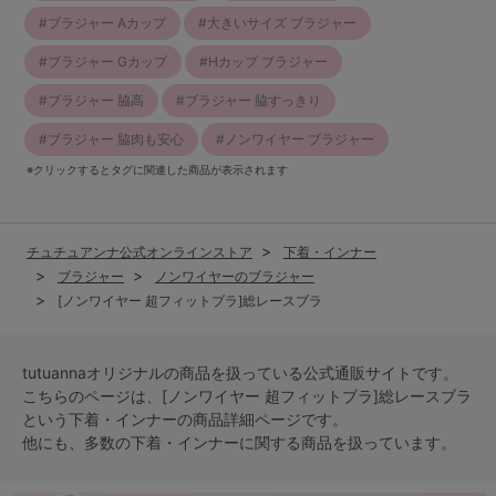
ブラジャー Aカップ
大きいサイズ ブラジャー
ブラジャー Gカップ
Hカップ ブラジャー
ブラジャー 脇高
ブラジャー 脇すっきり
ブラジャー 脇肉も安心
ノンワイヤー ブラジャー
※クリックするとタグに関連した商品が表示されます
チュチュアンナ公式オンラインストア
下着・インナー
ブラジャー
ノンワイヤーのブラジャー
[ノンワイヤー 超フィットブラ]総レースブラ
tutuannaオリジナルの商品を扱っている公式通販サイトです。
こちらのページは、[ノンワイヤー 超フィットブラ]総レースブラ
という
下着・インナー
の商品詳細ページです。
他にも、多数の
下着・インナー
に関する商品を扱っています。