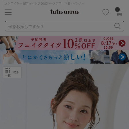
[ノンワイヤー 超フィットブラ]総レースブラ｜下着・インナー
0
キーワード・品番から探す
検索を閉じる
何をお探しですか？
ナイトブラ
ノンワイヤー
特盛ブラ
チューブトップ
折り畳み
パジャマ
ストッキング
キャミソール
ルームウェア
育乳ブラ
アームカバー
1
/29
一覧
カテゴリから探す
レッグウェア
下着
ルームウェア
ライフスタイル
メンズ
キッズ