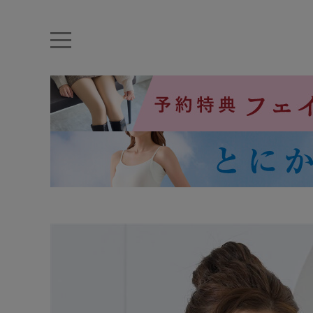
キーワード・品番から探す
ナイトブラ
ノンワイヤー
特盛ブラ
チューブトップ
折り畳
キャミソール
ルームウェア
育乳ブラ
アームカバー
カテゴリから探す
レッグウェア
下着