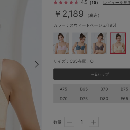
4.5
（10）
レビューを見
￥2,189
（税込）
その他から探す
カラー：スウィートベージュ(195)
お気に入り
新着アイテム
サイズ：C65
在庫：○
ランキング
～Eカップ
A75
B65
B70
B75
高評価レビューアイテム
D70
D75
D80
E65
WEB限定アイテム
数量
特集ページ