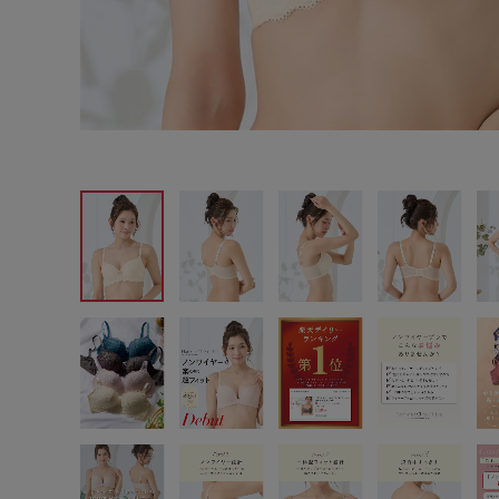
サイズからブラを探す
A60
A65
A70
A7
B65
B70
B75
B8
C65
C70
C75
C8
D65
D70
D75
D8
E65
E70
E75
E8
F65
F70
F75
F8
G65
G70
G75
H70
H75