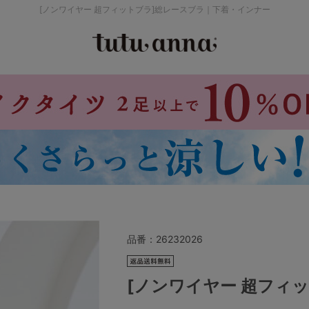
[ノンワイヤー 超フィットブラ]総レースブラ｜下着・インナー
検索を閉じる
価格帯から探す
～999円
み
パジャマ
ストッキング
2,000～2,999円
4,000円～
品番：
26232026
セールアイテムから探す
[ノンワイヤー 超フィ
セールアイテム