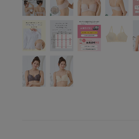
SS
S
M
L
LL
3L
S-AB
S-CD
S-EF
M-AB
M-CD
M-EF
L-AB
L-CD
L-EF
LL-EF