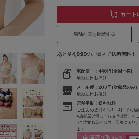
カート
5
店舗在庫を確認する
0
0
C85
あと￥4,990
のご購入で
送料無料！
0
D85
宅配便 ：440円(全国一律)
最短翌日お届け
0
E85
メール便：200円(対象品のみ)
最短翌日お届け
0
店舗受取：送料無料
ご注文の翌日から1～4日でお届
※店舗選択時に「お届け目安」を
※ご注文商品やお届け店舗により
ます。