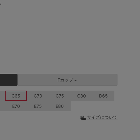
る
Fカップ～
C65
C70
C75
C80
D65
E70
E75
E80
サイズについて