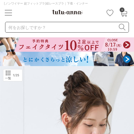
[ノンワイヤー 超フィットブラ]総レースブラ｜下着・インナー
0
キーワード・品番から探す
検索を閉じる
何をお探しですか？
ナイトブラ
ノンワイヤー
特盛ブラ
チューブトップ
折り畳み
パジャマ
ストッキング
キャミソール
ルームウェア
育乳ブラ
アームカバー
1
/25
一覧
カテゴリから探す
レッグウェア
下着
ルームウェア
ライフスタイル
メンズ
キッズ