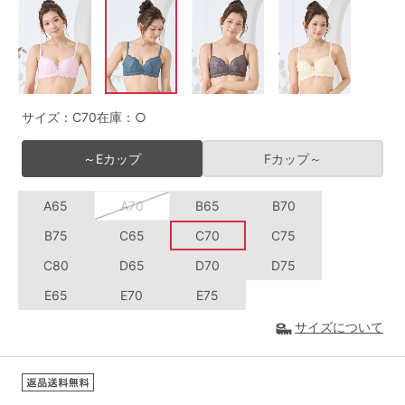
G65
G70
G75
～999円
1,000～1,999円
H70
H75
2,000～2,999円
3,000～3,999円
SS
S
M
サイズ：C70
在庫：○
L
LL
3L
4,000円～
3足￥1,188靴下
～Eカップ
Fカップ～
S-AB
S-CD
S-EF
セールアイテムから探す
A65
A70
B65
B70
M-AB
M-CD
M-EF
セールアイテム
B75
C65
C70
C75
L-AB
L-CD
L-EF
C80
D65
D70
D75
その他から探す
LL-EF
E65
E70
E75
お気に入り
サイズについて
サイズの表示を閉じる
新着アイテム