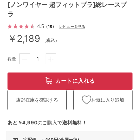
ランキング
[ノンワイヤー 超フィットブラ]総レースブ
ラ
高評価レビューアイテム
4.5
（10）
レビューを見る
WEB限定アイテム
￥2,189
（税込）
特集ページ
数量
検索を閉じる
カートに入れる
お気に入り追加
店舗在庫を確認する
あと￥4,990
のご購入で
送料無料！
宅配便 ：440円(全国一律)