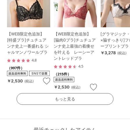
【WEB限定色追加】
【WEB限定色追加】
[グラマジック
[特盛ブラ]チュチュア
[脇肉0ブラ]チュチュア
×脇すっきり]
ンナ史上一番盛れる シ
ンナ史上最強の着痩せ
ープリントブラ
ャルマンノワールブラ
を叶える レーシーア
￥3,278
(税込)
ントレッドブラ
4.8
4.5
（997件）
（215件）
￥2,530
(税込)
￥2,530
(税込)
もっと見る
最近チェックしたアイテム