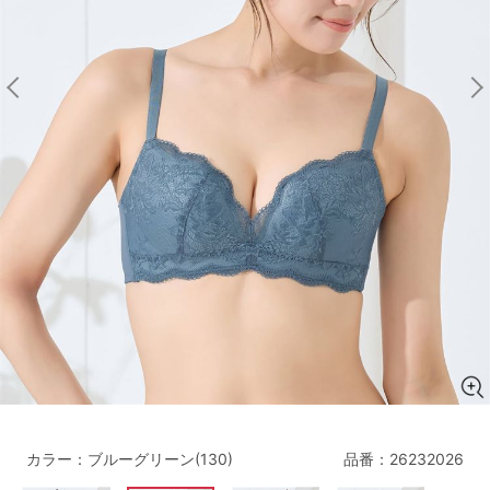
マタニティ
ギフトラッピング
SALE
サイズからブラを探す
A60
A65
A70
A75
B65
B70
B75
B80
C65
C70
C75
C80
C85
D65
D70
D75
D80
D85
すべてのサイズを表示する
E65
E70
E75
E80
E85
F65
F70
F75
F80
カラー：ブルーグリーン(130)
品番：
26232026
価格帯から探す