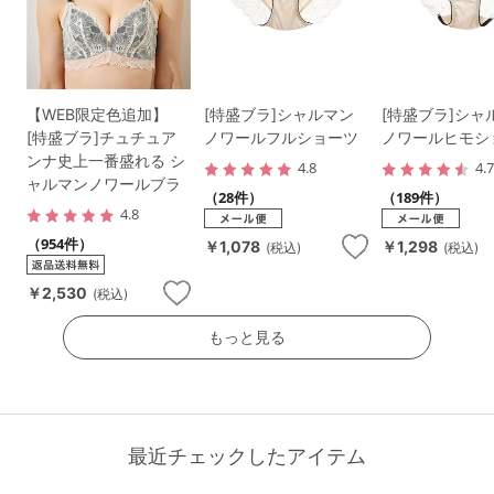
【WEB限定色追加】
[特盛ブラ]シャルマン
[特盛ブラ]シャ
[特盛ブラ]チュチュア
ノワールフルショーツ
ノワールヒモシ
ンナ史上一番盛れる シ
4.8
4.
ャルマンノワールブラ
（28件）
（189件）
4.8
（954件）
￥1,078
￥1,298
(税込)
(税込)
￥2,530
(税込)
もっと見る
最近チェックしたアイテム