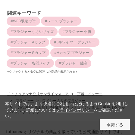
関連キーワード
WEB限定 ブラ
レース ブラジャー
ブラジャー 小さいサイズ
ブラジャー 小胸
ブラジャー Aカップ
L字ワイヤー ブラジャー
ブラジャー Gカップ
Hカップ ブラジャー
ブラジャー 谷間メイク
ブラジャー 脇高
※クリックするとタグに関連した商品が表示されます
チュチュアンナ公式オンラインストア
下着・インナー
ブラジャー
ワイヤー入りのブラジャー
本サイトでは、より快適にご利用いただけるようCookieを利用し
【WEB限定色追加】 [特盛ブラ]チュチュアンナ史上一番盛れる シャ
ています。詳細については
プライバシポリシー
をご確認くださ
ルマンノワールブラ
い。
承諾する
tutuannaオリジナルの商品を扱っている公式通販サイトです。