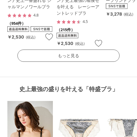
ンナ史上一番盛れる シ
ンナ史上最強の着痩せ
ープリントブラ
ャルマンノワールブラ
を叶える レーシーア
ントレッドブラ
￥3,278
(税込)
4.8
4.5
（954件）
（215件）
￥2,530
(税込)
￥2,530
(税込)
もっと見る
史上最強の盛りを叶える「特盛ブラ」