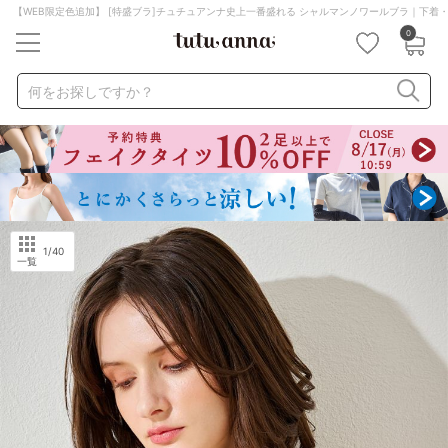
【WEB限定色追加】 [特盛ブラ]チュチュアンナ史上一番盛れる シャルマンノワールブラ｜下着
0
キーワード・品番から探す
検索を閉じる
何をお探しですか？
ナイトブラ
ノンワイヤー
特盛ブラ
チューブトップ
折り畳み
パジャマ
ストッキング
キャミソール
ルームウェア
育乳ブラ
アームカバー
1
/40
一覧
カテゴリから探す
レッグウェア
下着
ルームウェア
ライフスタイル
メンズ
キッズ