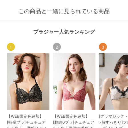
この商品と一緒に見られている商品
ブラジャー人気ランキング
1
2
3
【WEB限定色追加】
【WEB限定色追加】
[グラマジック
[特盛ブラ]チュチュア
[脇肉0ブラ]チュチュア
×脇すっきり]