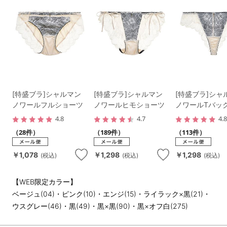
[特盛ブラ]シャルマン
[特盛ブラ]シャルマン
[特盛ブラ]シャ
ノワールフルショーツ
ノワールヒモショーツ
ノワールTバッ
4.8
4.7
4.
（28件）
（189件）
（113件）
￥1,078
￥1,298
￥1,298
(税込)
(税込)
(税込)
【WEB限定カラー】
ベージュ(04)・ピンク(10)・エンジ(15)・ライラック×黒(21)・
ウスグレー(46)・黒(49)・黒×黒(90)・黒×オフ白(275)