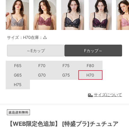
G65
G70
G75
～999円
1,000～1,999円
H70
H75
2,000～2,999円
3,000～3,999円
SS
S
M
サイズ：H70
在庫：△
L
LL
3L
4,000円～
3足￥1,188靴下
～Eカップ
Fカップ～
S-AB
S-CD
S-EF
セールアイテムから探す
F65
F70
F75
F80
M-AB
M-CD
M-EF
セールアイテム
G65
G70
G75
H70
L-AB
L-CD
L-EF
H75
その他から探す
LL-EF
サイズについて
お気に入り
サイズの表示を閉じる
新着アイテム
【WEB限定色追加】 [特盛ブラ]チュチュア