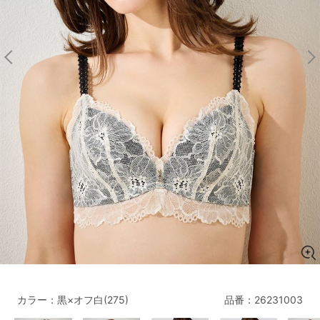
マタニティ
ギフトラッピング
SALE
サイズからブラを探す
A60
A65
A70
A75
B65
B70
B75
B80
C65
C70
C75
C80
C85
D65
D70
D75
D80
D85
すべてのサイズを表示する
E65
E70
E75
E80
E85
F65
F70
F75
F80
カラー：黒×オフ白(275)
品番：
26231003
価格帯から探す