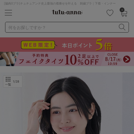
[脇肉0ブラ]チュチュアンナ史上最強の着痩せを叶える 刺繍ブラ｜下着・インナー
0
キーワード・品番から探す
検索を閉じる
何をお探しですか？
ナイトブラ
ノンワイヤー
特盛ブラ
チューブトップ
折り畳み
パジャマ
ストッキング
キャミソール
ルームウェア
育乳ブラ
アームカバー
1
/28
一覧
カテゴリから探す
レッグウェア
下着
ルームウェア
ライフスタイル
メンズ
キッズ