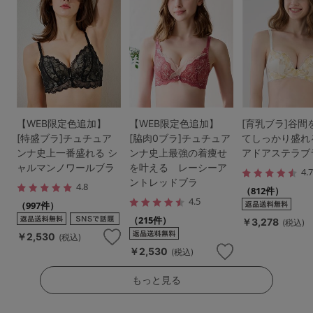
【WEB限定色追加】
【WEB限定色追加】
[育乳ブラ]谷間
[特盛ブラ]チュチュア
[脇肉0ブラ]チュチュア
てしっかり盛れ
ンナ史上一番盛れる シ
ンナ史上最強の着痩せ
アドアステラブ
ャルマンノワールブラ
を叶える レーシーア
4.
ントレッドブラ
4.8
（812件）
4.5
（997件）
（215件）
￥3,278
(税込)
￥2,530
(税込)
￥2,530
(税込)
もっと見る