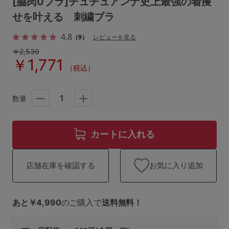
[脇肉0ブラ]チュチュアンナ史上最強の着痩
ランキング
せを叶える 刺繍ブラ
高評価レビューアイテム
4.8
（9）
レビューを見る
￥2,530
WEB限定アイテム
￥1,771
（税込）
特集ページ
数量
検索を閉じる
カートに入れる
お気に入り追加
店舗在庫を確認する
あと￥4,990
のご購入で
送料無料！