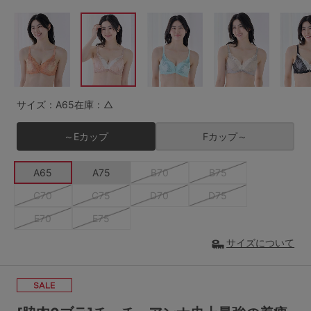
G65
G70
G75
～999円
1,000～1,999円
H70
H75
2,000～2,999円
3,000～3,999円
SS
S
M
L
LL
3L
4,000円～
3足￥1,188靴下
サイズ：A65
在庫：△
S-AB
S-CD
S-EF
セールアイテムから探す
～Eカップ
Fカップ～
M-AB
M-CD
M-EF
セールアイテム
A65
A75
B70
B75
L-AB
L-CD
L-EF
C70
C75
D70
D75
その他から探す
LL-EF
E70
E75
お気に入り
サイズについて
サイズの表示を閉じる
新着アイテム