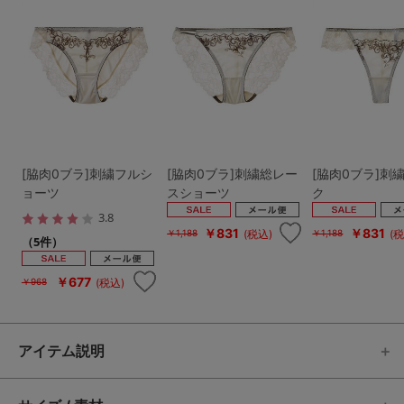
[脇肉0ブラ]刺繍フルシ
[脇肉0ブラ]刺繍総レー
[脇肉0ブラ]刺
ョーツ
スショーツ
ク
3.8
￥831
￥831
(税込)
(税
￥1,188
￥1,188
（5件）
￥677
(税込)
￥968
アイテム説明