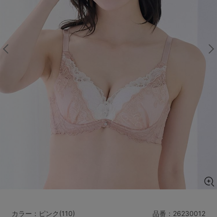
マタニティ
ギフトラッピング
SALE
サイズからブラを探す
A60
A65
A70
A75
B65
B70
B75
B80
C65
C70
C75
C80
C85
D65
D70
D75
D80
D85
すべてのサイズを表示する
E65
E70
E75
E80
E85
F65
F70
F75
F80
価格帯から探す
カラー：ピンク(110)
品番：
26230012