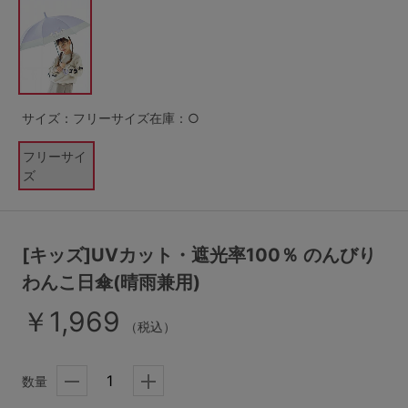
G65
G70
G75
～999円
1,000～1,999円
H70
H75
2,000～2,999円
3,000～3,999円
SS
S
M
サイズ：フリーサイズ
在庫：○
L
LL
3L
4,000円～
3足￥1,188靴下
フリーサイ
S-AB
S-CD
S-EF
セールアイテムから探す
ズ
M-AB
M-CD
M-EF
セールアイテム
L-AB
L-CD
L-EF
[キッズ]UVカット・遮光率100％ のんびり
その他から探す
わんこ日傘(晴雨兼用)
LL-EF
￥1,969
お気に入り
（税込）
サイズの表示を閉じる
新着アイテム
数量