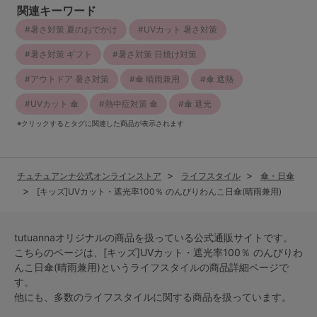
関連キーワード
暑さ対策 夏のおでかけ
UVカット 暑さ対策
暑さ対策 ギフト
暑さ対策 日焼け対策
アウトドア 暑さ対策
傘 晴雨兼用
傘 遮熱
UVカット 傘
熱中症対策 傘
傘 遮光
※クリックするとタグに関連した商品が表示されます
チュチュアンナ公式オンラインストア
ライフスタイル
傘・日傘
[キッズ]UVカット・遮光率100％ のんびりわんこ日傘(晴雨兼用)
tutuannaオリジナルの商品を扱っている公式通販サイトです。
こちらのページは、[キッズ]UVカット・遮光率100％ のんびりわ
んこ日傘(晴雨兼用)という
ライフスタイル
の商品詳細ページで
す。
他にも、多数の
ライフスタイル
に関する商品を扱っています。