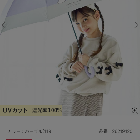
マタニティ
ギフトラッピング
SALE
サイズからブラを探す
A60
A65
A70
A75
B65
B70
B75
B80
C65
C70
C75
C80
C85
D65
D70
D75
D80
D85
すべてのサイズを表示する
E65
E70
E75
E80
E85
F65
F70
F75
F80
カラー：パープル(119)
品番：
26219120
価格帯から探す