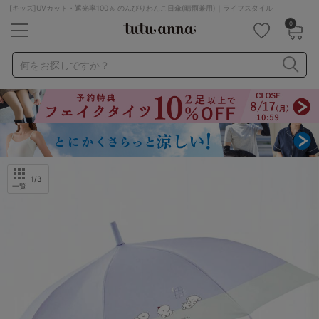
[キッズ]UVカット・遮光率100％ のんびりわんこ日傘(晴雨兼用)｜ライフスタイル
0
キーワード・品番から探す
検索を閉じる
何をお探しですか？
ナイトブラ
ノンワイヤー
特盛ブラ
チューブトップ
折り畳み
パジャマ
ストッキング
キャミソール
ルームウェア
育乳ブラ
アームカバー
1
/3
一覧
カテゴリから探す
レッグウェア
下着
ルームウェア
ライフスタイル
メンズ
キッズ