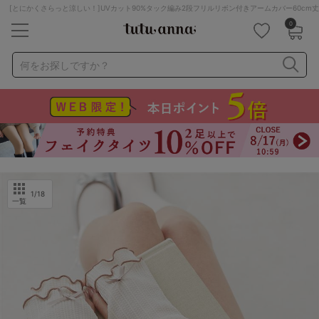
[とにかくさらっと涼しい！]UVカット90%タック編み2段フリルリボン付きアームカバー60cm
0
キーワード・品番から探す
検索を閉じる
何をお探しですか？
ナイトブラ
ノンワイヤー
特盛ブラ
チューブトップ
折り畳み
パジャマ
ストッキング
キャミソール
ルームウェア
育乳ブラ
アームカバー
1
/18
一覧
カテゴリから探す
レッグウェア
下着
ルームウェア
ライフスタイル
メンズ
キッズ