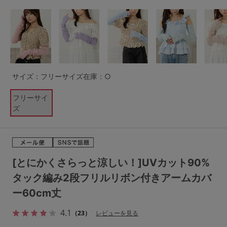
G65
G70
G75
～999円
1,000～1,999円
H70
H75
2,000～2,999円
3,000～3,999円
SS
S
M
L
LL
3L
4,000円～
3足￥1,188靴下
サイズ：フリーサイズ
在庫：○
S-AB
S-CD
S-EF
セールアイテムから探す
フリーサイ
ズ
M-AB
M-CD
M-EF
セールアイテム
L-AB
L-CD
L-EF
その他から探す
LL-EF
[とにかくさらっと涼しい！]UVカット90%
お気に入り
タック編み2段フリルリボン付きアームカバ
サイズの表示を閉じる
ー60cm丈
新着アイテム
4.1
（23）
レビューを見る