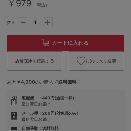
ランキング
￥979
（税込）
高評価レビューアイテム
数量
WEB限定アイテム
カートに入れる
特集ページ
お気に入り追加
店舗在庫を確認する
検索を閉じる
あと￥4,990
のご購入で
送料無料！
宅配便 ：440円(全国一律)
最短翌日お届け
メール便：200円(対象品のみ)
最短翌日お届け
店舗受取：送料無料