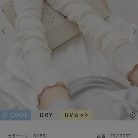
マタニティ
ギフトラッピング
SALE
サイズからブラを探す
A60
A65
A70
A75
B65
B70
B75
B80
C65
C70
C75
C80
C85
D65
D70
D75
D80
D85
すべてのサイズを表示する
E65
E70
E75
E80
E85
F65
F70
F75
F80
価格帯から探す
カラー：白－B(185)
品番：
26219057