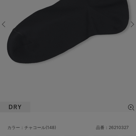
マタニティ
ギフトラッピング
SALE
サイズからブラを探す
A60
A65
A70
A75
B65
B70
B75
B80
C65
C70
C75
C80
C85
D65
D70
D75
D80
D85
すべてのサイズを表示する
E65
E70
E75
E80
E85
F65
F70
F75
F80
カラー：チャコール(148)
品番：
26210327
価格帯から探す