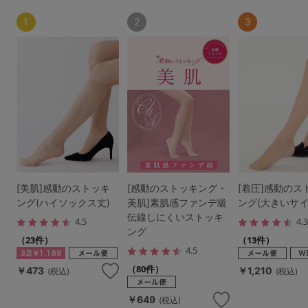
1
2
3
[美肌]感動のストッキ
[感動のストッキング・
[着圧]感動のス
ング(ハイソックス丈)
美肌]素肌感ファンデ級
ング(大きいサイ
伝線しにくいストッキ
4.5
4.
ング
（23件）
（13件）
4.5
（80件）
￥473
￥1,210
(税込)
(税込)
￥649
(税込)