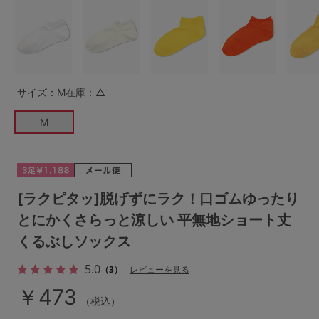
G65
G70
G75
～999円
1,000～1,999円
H70
H75
2,000～2,999円
3,000～3,999円
SS
S
M
サイズ：M
在庫：△
L
LL
3L
4,000円～
3足￥1,188靴下
M
S-AB
S-CD
S-EF
セールアイテムから探す
M-AB
M-CD
M-EF
セールアイテム
L-AB
L-CD
L-EF
[ラクピタッ]脱げずにラク！口ゴムゆったり
その他から探す
とにかくさらっと涼しい 平無地ショート丈
LL-EF
くるぶしソックス
お気に入り
サイズの表示を閉じる
5.0
（3）
レビューを見る
新着アイテム
￥473
（税込）