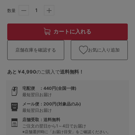
ランキング
数量
高評価レビューアイテム
WEB限定アイテム
カートに入れる
特集ページ
お気に入り追加
店舗在庫を確認する
検索を閉じる
あと￥4,990
のご購入で
送料無料！
宅配便 ：440円(全国一律)
最短翌日お届け
メール便：200円(対象品のみ)
最短翌日お届け
店舗受取：送料無料
ご注文の翌日から1～4日でお届け
※店舗選択時に「お届け目安」をご確認ください。