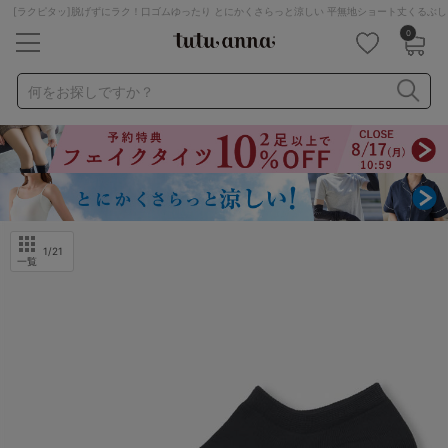
[ラクピタッ]脱げずにラク！口ゴムゆったり とにかくさらっと涼しい 平無地ショート丈くるぶ
0
キーワード・品番から探す
検索を閉じる
何をお探しですか？
ナイトブラ
ノンワイヤー
特盛ブラ
チューブトップ
折り畳み
パジャマ
ストッキング
キャミソール
ルームウェア
育乳ブラ
アームカバー
1
/21
一覧
カテゴリから探す
レッグウェア
下着
ルームウェア
ライフスタイル
メンズ
キッズ