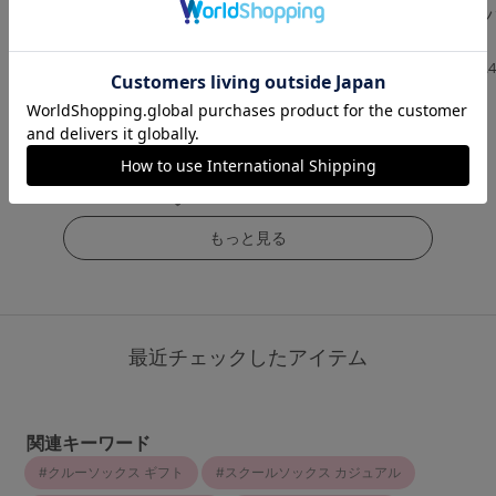
[感動のストッキング・
[美肌]感動のストッキ
綿混無地5本指
美肌]素肌感ファンデ級
ング(大きいサイズ)
クス34cm丈
伝線しにくいストッキ
4.6
4.
ング
（20件）
（16件）
4.5
￥473
(税込)
（80件）
￥1,210
(税込)
￥649
(税込)
もっと見る
最近チェックしたアイテム
関連キーワード
クルーソックス ギフト
スクールソックス カジュアル