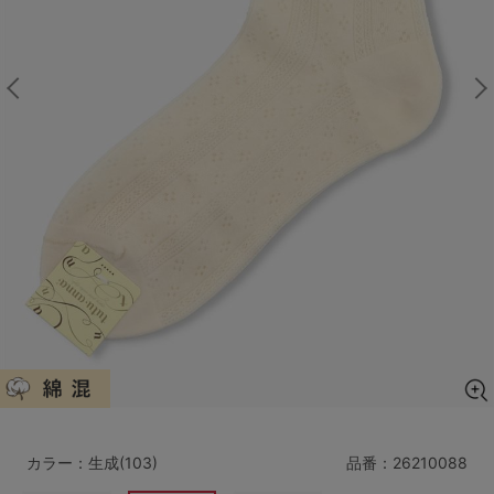
マタニティ
ギフトラッピング
SALE
サイズからブラを探す
A60
A65
A70
A75
B65
B70
B75
B80
C65
C70
C75
C80
C85
D65
D70
D75
D80
D85
すべてのサイズを表示する
E65
E70
E75
E80
E85
F65
F70
F75
F80
カラー：生成(103)
品番：
26210088
価格帯から探す