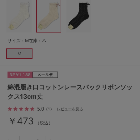
G65
G70
G75
～999円
1,000～1,999円
H70
H75
2,000～2,999円
3,000～3,999円
SS
S
M
サイズ：M
在庫：△
L
LL
3L
4,000円～
3足￥1,188靴下
M
S-AB
S-CD
S-EF
セールアイテムから探す
M-AB
M-CD
M-EF
セールアイテム
L-AB
L-CD
L-EF
綿混履き口コットンレースバックリボンソッ
その他から探す
クス13cm丈
LL-EF
5.0
お気に入り
（1）
レビューを見る
サイズの表示を閉じる
￥473
（税込）
新着アイテム