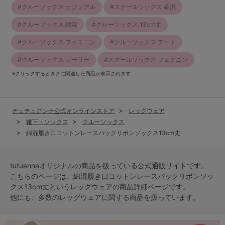
クルーソックス カジュアル
スクールソックス 綿混
クルーソックス 綿混
クルーソックス 13cm丈
クルーソックス フェミニン
クルーソックス デート
クルーソックス ガーリー
スクールソックス フェミニン
※クリックするとタグに関連した商品が表示されます
チュチュアンナ公式オンラインストア
レッグウェア
靴下・ソックス
クルーソックス
綿混履き口コットンレースバックリボンソックス13cm丈
tutuannaオリジナルの商品を扱っている公式通販サイトです。
こちらのページは、綿混履き口コットンレースバックリボンソッ
クス13cm丈という
レッグウェア
の商品詳細ページです。
他にも、多数の
レッグウェア
に関する商品を扱っています。