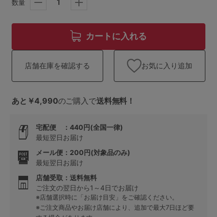
ランキング
数量
高評価レビューアイテム
カートに入れる
WEB限定アイテム
お気に入り追加
店舗在庫を確認する
特集ページ
あと￥4,990
のご購入で
送料無料！
検索を閉じる
宅配便 ：440円(全国一律)
最短翌日お届け
メール便：200円(対象品のみ)
最短翌日お届け
店舗受取：送料無料
ご注文の翌日から1～4日でお届け
※店舗選択時に「お届け目安」をご確認ください。
※ご注文商品やお届け店舗により、追加で最大7日ほど要