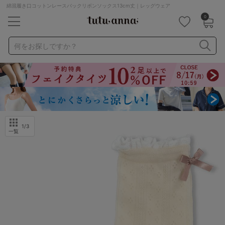
綿混履き口コットンレースバックリボンソックス13cm丈｜レッグウェア
0
キーワード・品番から探す
検索を閉じる
何をお探しですか？
ナイトブラ
ノンワイヤー
特盛ブラ
チューブトップ
折り畳み
パジャマ
ストッキング
キャミソール
ルームウェア
育乳ブラ
アームカバー
1
/3
一覧
カテゴリから探す
レッグウェア
下着
ルームウェア
ライフスタイル
メンズ
キッズ