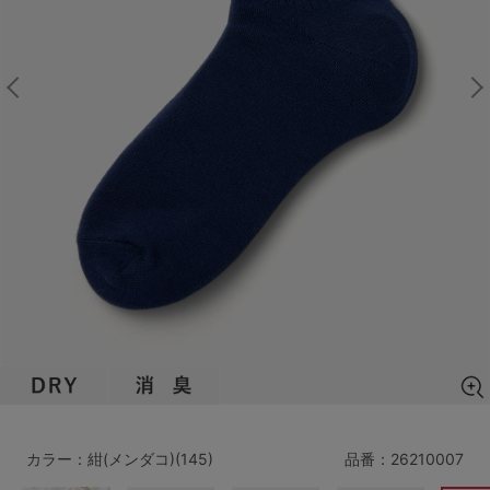
マタニティ
ギフトラッピング
SALE
サイズからブラを探す
A60
A65
A70
A75
B65
B70
B75
B80
C65
C70
C75
C80
C85
D65
D70
D75
D80
D85
すべてのサイズを表示する
E65
E70
E75
E80
E85
F65
F70
F75
F80
カラー：紺(メンダコ)(145)
品番：
26210007
価格帯から探す