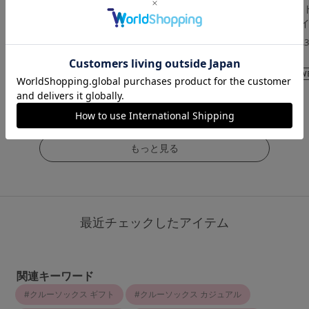
[美肌]感動のストッキ
[感動のストッキング・
[着圧]感動のス
ング(ハイソックス丈)
美肌]素肌感ファンデ級
ング(大きいサイ
伝線しにくいストッキ
4.5
4.
ング
（23件）
（13件）
4.5
（80件）
￥473
￥1,210
(税込)
(税込)
￥649
(税込)
もっと見る
最近チェックしたアイテム
関連キーワード
クルーソックス ギフト
クルーソックス カジュアル