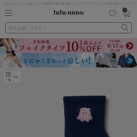
[とにかくさらっと涼しい！]消臭DRY海の生き物ワッペンアメリブソックス13cm丈｜レッグウェ
0
キーワード・品番から探す
検索を閉じる
何をお探しですか？
ナイトブラ
ノンワイヤー
特盛ブラ
チューブトップ
折り畳み
パジャマ
ストッキング
キャミソール
ルームウェア
育乳ブラ
アームカバー
1
/9
一覧
カテゴリから探す
レッグウェア
下着
ルームウェア
ライフスタイル
メンズ
キッズ