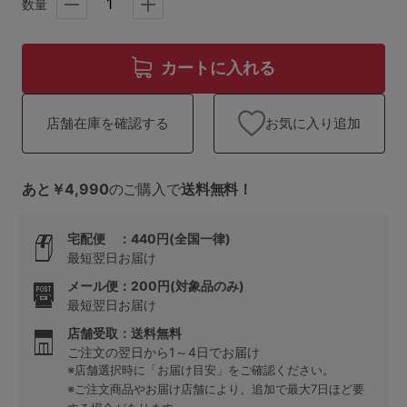
ランキング
数量
高評価レビューアイテム
カートに入れる
WEB限定アイテム
お気に入り追加
店舗在庫を確認する
特集ページ
あと￥4,990
のご購入で
送料無料！
検索を閉じる
宅配便 ：440円(全国一律)
最短翌日お届け
メール便：200円(対象品のみ)
最短翌日お届け
店舗受取：送料無料
ご注文の翌日から1～4日でお届け
※店舗選択時に「お届け目安」をご確認ください。
※ご注文商品やお届け店舗により、追加で最大7日ほど要