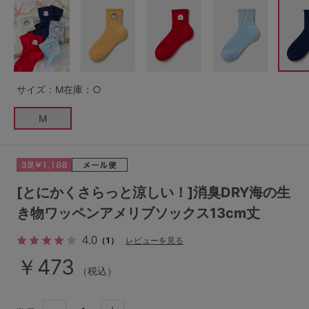
G65
G70
G75
～999円
1,000～1,999円
H70
H75
2,000～2,999円
3,000～3,999円
SS
S
M
サイズ：M
在庫：○
L
LL
3L
4,000円～
3足￥1,188靴下
M
S-AB
S-CD
S-EF
セールアイテムから探す
M-AB
M-CD
M-EF
セールアイテム
L-AB
L-CD
L-EF
[とにかくさらっと涼しい！]消臭DRY海の生
その他から探す
き物ワッペンアメリブソックス13cm丈
LL-EF
4.0
お気に入り
（1）
レビューを見る
サイズの表示を閉じる
￥473
（税込）
新着アイテム