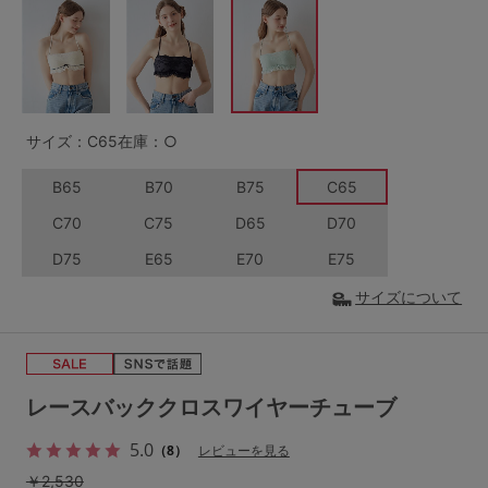
G65
G70
G75
～999円
1,000～1,999円
H70
H75
2,000～2,999円
3,000～3,999円
SS
S
M
サイズ：C65
在庫：○
L
LL
3L
4,000円～
3足￥1,188靴下
B65
B70
B75
C65
S-AB
S-CD
S-EF
セールアイテムから探す
C70
C75
D65
D70
M-AB
M-CD
M-EF
D75
E65
E70
E75
セールアイテム
L-AB
L-CD
L-EF
サイズについて
その他から探す
LL-EF
お気に入り
サイズの表示を閉じる
レースバッククロスワイヤーチューブ
新着アイテム
5.0
（8）
レビューを見る
￥2,530