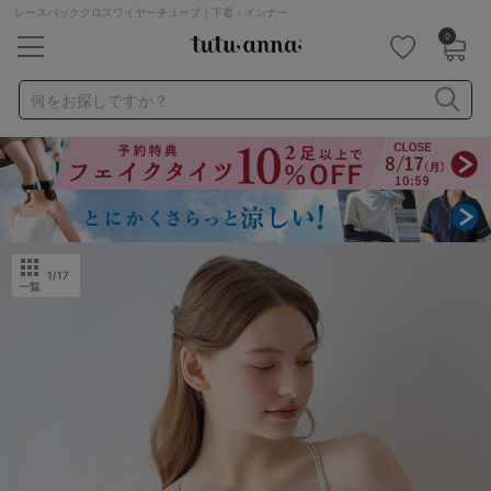
レースバッククロスワイヤーチューブ｜下着・インナー
0
キーワード・品番から探す
検索を閉じる
何をお探しですか？
ナイトブラ
ノンワイヤー
特盛ブラ
チューブトップ
折り畳み
パジャマ
ストッキング
キャミソール
ルームウェア
育乳ブラ
アームカバー
1
/17
一覧
カテゴリから探す
レッグウェア
下着
ルームウェア
ライフスタイル
メンズ
キッズ