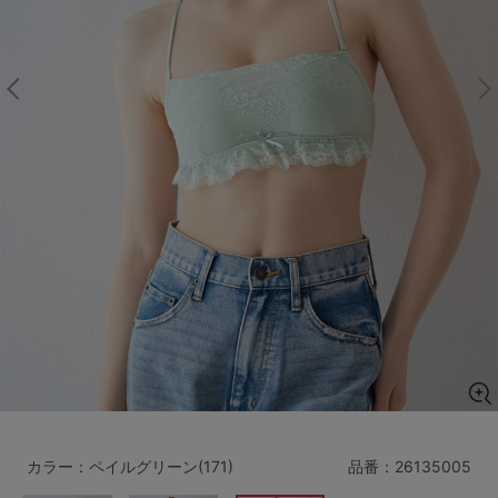
マタニティ
ギフトラッピング
SALE
サイズからブラを探す
A60
A65
A70
A75
B65
B70
B75
B80
C65
C70
C75
C80
C85
D65
D70
D75
D80
D85
すべてのサイズを表示する
E65
E70
E75
E80
E85
F65
F70
F75
F80
カラー：ペイルグリーン(171)
品番：
26135005
価格帯から探す