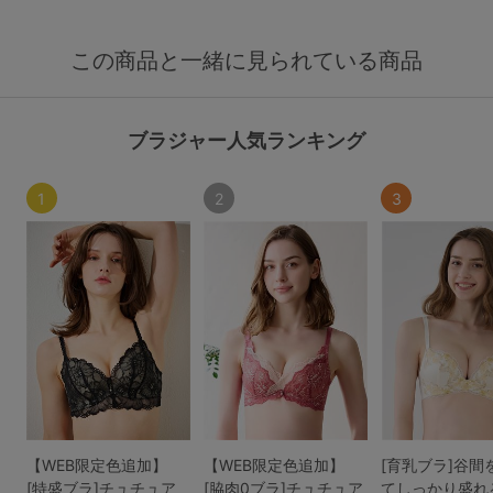
この商品と一緒に見られている商品
ブラジャー人気ランキング
1
2
3
【WEB限定色追加】
【WEB限定色追加】
[育乳ブラ]谷間
[特盛ブラ]チュチュア
[脇肉0ブラ]チュチュア
てしっかり盛れ