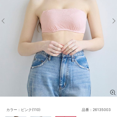
マタニティ
ギフトラッピング
SALE
サイズからブラを探す
A60
A65
A70
A75
B65
B70
B75
B80
C65
C70
C75
C80
C85
D65
D70
D75
D80
D85
すべてのサイズを表示する
E65
E70
E75
E80
E85
F65
F70
F75
F80
カラー：ピンク(110)
品番：
26135003
価格帯から探す