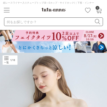
総レースワイヤー入りチューブトップ(B～Eカップ・サイドホック)｜下着・インナー
0
キーワード・品番から探す
検索を閉じる
何をお探しですか？
ナイトブラ
ノンワイヤー
特盛ブラ
チューブトップ
折り畳み
パジャマ
ストッキング
キャミソール
ルームウェア
育乳ブラ
アームカバー
1
/18
一覧
カテゴリから探す
レッグウェア
下着
ルームウェア
ライフスタイル
メンズ
キッズ