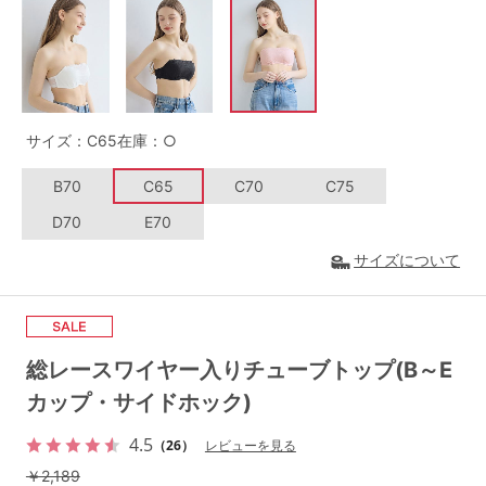
G65
G70
G75
～999円
1,000～1,999円
H70
H75
2,000～2,999円
3,000～3,999円
SS
S
M
サイズ：C65
在庫：○
L
LL
3L
4,000円～
3足￥1,188靴下
B70
C65
C70
C75
S-AB
S-CD
S-EF
セールアイテムから探す
D70
E70
M-AB
M-CD
M-EF
サイズについて
セールアイテム
L-AB
L-CD
L-EF
その他から探す
LL-EF
総レースワイヤー入りチューブトップ(B～E
お気に入り
カップ・サイドホック)
サイズの表示を閉じる
新着アイテム
4.5
（26）
レビューを見る
￥2,189