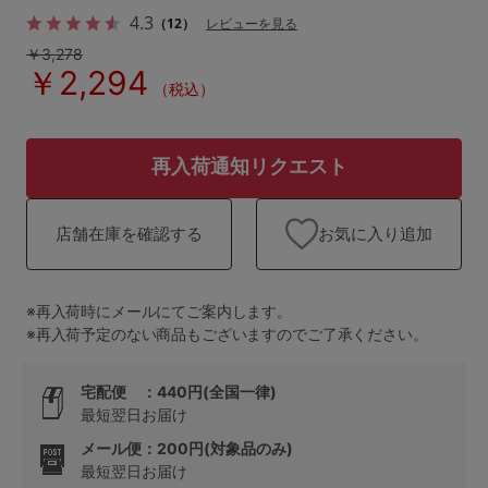
ランキング
4.3
（12）
レビューを見る
￥3,278
高評価レビューアイテム
￥2,294
（税込）
WEB限定アイテム
再入荷通知リクエスト
特集ページ
お気に入り追加
店舗在庫を確認する
検索を閉じる
※再入荷時にメールにてご案内します。
※再入荷予定のない商品もございますのでご了承ください。
宅配便 ：440円(全国一律)
最短翌日お届け
メール便：200円(対象品のみ)
最短翌日お届け