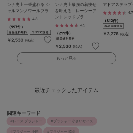
ンナ史上一番盛れる シ
ンナ史上最強の着痩せ
アドアステラブ
ャルマンノワールブラ
を叶える レーシーア
4.
ントレッドブラ
4.8
（812件）
4.5
（997件）
（211件）
￥3,278
(税込)
￥2,530
(税込)
￥2,530
(税込)
もっと見る
最近チェックしたアイテム
関連キーワード
レース ブラジャー
ブラジャー 小さいサイズ
ブラジャー 小胸
ブラジャー 脇高