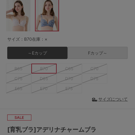
G65
G70
G75
～999円
1,000～1,999円
H70
H75
2,000～2,999円
3,000～3,999円
SS
S
M
サイズ：B70
在庫：×
L
LL
3L
4,000円～
3足￥1,188靴下
～Eカップ
Fカップ～
S-AB
S-CD
S-EF
セールアイテムから探す
B65
B70
C65
C70
M-AB
M-CD
M-EF
セールアイテム
C75
D65
D70
D75
L-AB
L-CD
L-EF
E65
E70
E75
その他から探す
LL-EF
サイズについて
お気に入り
サイズの表示を閉じる
新着アイテム
[育乳ブラ]アデリナチャームブラ