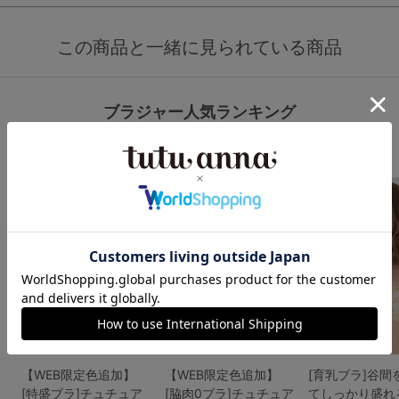
この商品と一緒に見られている商品
ブラジャー人気ランキング
1
2
3
【WEB限定色追加】
【WEB限定色追加】
[育乳ブラ]谷間
[特盛ブラ]チュチュア
[脇肉0ブラ]チュチュア
てしっかり盛れ