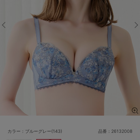
マタニティ
ギフトラッピング
SALE
サイズからブラを探す
A60
A65
A70
A75
B65
B70
B75
B80
C65
C70
C75
C80
C85
D65
D70
D75
D80
D85
すべてのサイズを表示する
E65
E70
E75
E80
E85
F65
F70
F75
F80
カラー：ブルーグレー(143)
品番：
26132008
価格帯から探す