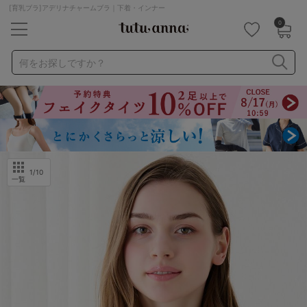
[育乳ブラ]アデリナチャームブラ｜下着・インナー
0
キーワード・品番から探す
検索を閉じる
何をお探しですか？
ナイトブラ
ノンワイヤー
特盛ブラ
チューブトップ
折り畳み
パジャマ
ストッキング
キャミソール
ルームウェア
育乳ブラ
アームカバー
1
/10
一覧
カテゴリから探す
レッグウェア
下着
ルームウェア
ライフスタイル
メンズ
キッズ