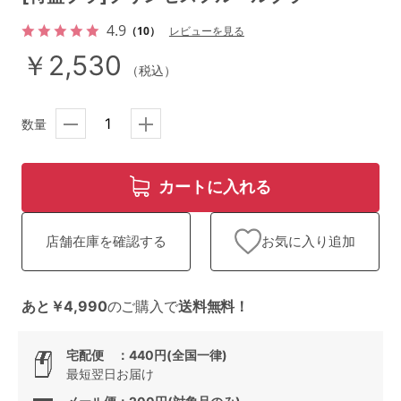
ランキング
4.9
（10）
レビューを見る
高評価レビューアイテム
￥2,530
（税込）
WEB限定アイテム
数量
特集ページ
カートに入れる
検索を閉じる
お気に入り追加
店舗在庫を確認する
あと￥4,990
のご購入で
送料無料！
宅配便 ：440円(全国一律)
最短翌日お届け