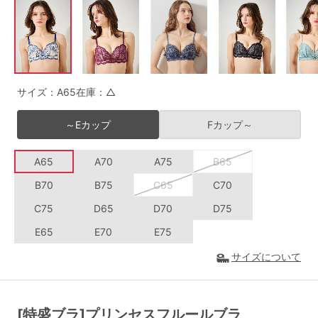
G65
G70
G75
～999円
1,000～1,999円
H70
H75
2,000～2,999円
3,000～3,999円
SS
S
M
サイズ：A65
在庫：△
L
LL
3L
4,000円～
3足￥1,188靴下
～Eカップ
Fカップ～
S-AB
S-CD
S-EF
セールアイテムから探す
A65
A70
A75
B65
M-AB
M-CD
M-EF
セールアイテム
B70
B75
C65
C70
L-AB
L-CD
L-EF
C75
D65
D70
D75
その他から探す
LL-EF
E65
E70
E75
お気に入り
サイズについて
サイズの表示を閉じる
新着アイテム
[特盛ブラ]プリンセスフルールブラ