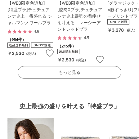
【WEB限定色追加】
【WEB限定色追加】
[グラマジック
[特盛ブラ]チュチュア
[脇肉0ブラ]チュチュア
×脇すっきり]
ンナ史上一番盛れる シ
ンナ史上最強の着痩せ
ープリントブラ
ャルマンノワールブラ
を叶える レーシーア
ントレッドブラ
￥3,278
(税込)
4.8
4.5
（954件）
（215件）
￥2,530
(税込)
￥2,530
(税込)
もっと見る
史上最強の盛りを叶える「特盛ブラ」