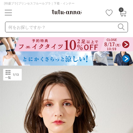
[特盛ブラ]プリンセスフルールブラ｜下着・インナー
0
キーワード・品番から探す
検索を閉じる
何をお探しですか？
ナイトブラ
ノンワイヤー
特盛ブラ
チューブトップ
折り畳み
パジャマ
ストッキング
キャミソール
ルームウェア
育乳ブラ
アームカバー
1
/13
一覧
カテゴリから探す
レッグウェア
下着
ルームウェア
ライフスタイル
メンズ
キッズ