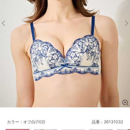
マタニティ
ギフトラッピング
SALE
サイズからブラを探す
A60
A65
A70
A75
B65
B70
B75
B80
C65
C70
C75
C80
C85
D65
D70
D75
D80
D85
すべてのサイズを表示する
E65
E70
E75
E80
E85
F65
F70
F75
F80
カラー：オフ白(102)
品番：
26131032
価格帯から探す