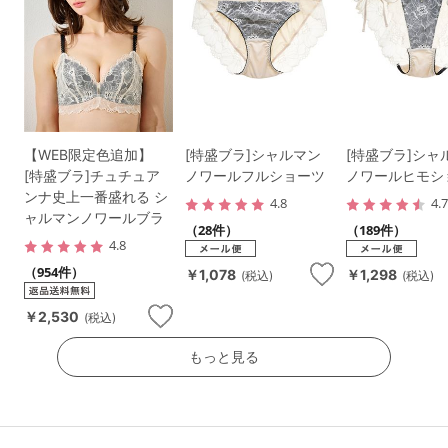
【WEB限定色追加】
[特盛ブラ]シャルマン
[特盛ブラ]シャ
[特盛ブラ]チュチュア
ノワールフルショーツ
ノワールヒモシ
ンナ史上一番盛れる シ
4.8
4.
ャルマンノワールブラ
（28件）
（189件）
4.8
（954件）
￥1,078
￥1,298
(税込)
(税込)
￥2,530
(税込)
もっと見る