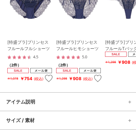
[特盛ブラ]プリンセス
[特盛ブラ]プリンセス
[特盛ブラ]プリ
フルールフルショーツ
フルールヒモショーツ
フルールTバッ
4.5
5.0
￥908
(
￥1,298
（2件）
（2件）
￥754
￥908
(税込)
(税込)
￥1,078
￥1,298
アイテム説明
サイズ / 素材