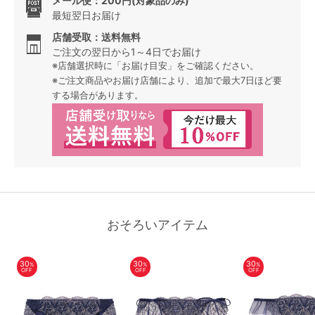
メール便：200円(対象品のみ)
最短翌日お届け
店舗受取：送料無料
ご注文の翌日から1～4日でお届け
※店舗選択時に「お届け目安」をご確認ください。
※ご注文商品やお届け店舗により、追加で最大7日ほど要
する場合があります。
おそろいアイテム
30
30
30
%
%
%
OFF
OFF
OFF