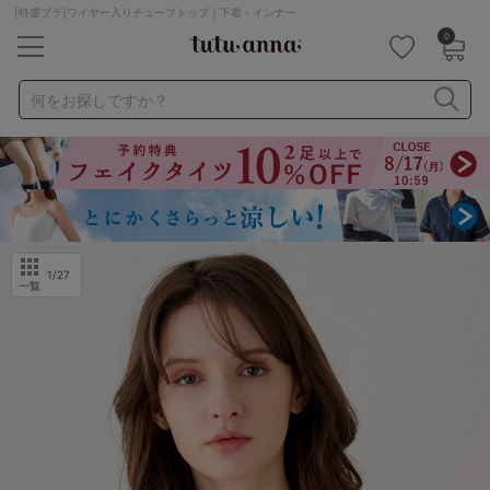
[特盛ブラ]ワイヤー入りチューブトップ｜下着・インナー
0
キーワード・品番から探す
検索を閉じる
何をお探しですか？
ナイトブラ
ノンワイヤー
特盛ブラ
チューブトップ
折り畳み
パジャマ
ストッキング
キャミソール
ルームウェア
育乳ブラ
アームカバー
1
/27
一覧
カテゴリから探す
レッグウェア
下着
ルームウェア
ライフスタイル
メンズ
キッズ