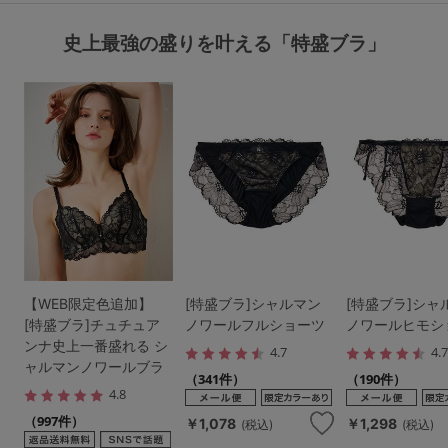
史上最強の盛りを叶える「特盛ブラ」
【WEB限定色追加】
[特盛ブラ]シャルマン
[特盛ブラ]シャ
[特盛ブラ]チュチュア
ノワールフルショーツ
ノワールヒモシ
ンナ史上一番盛れる シ
4.7
4.
ャルマンノワールブラ
（341件）
（190件）
4.8
（997件）
￥1,078
￥1,298
(税込)
(税込)