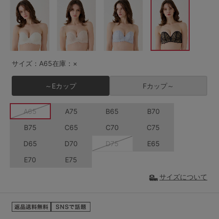
G65
G70
G75
～999円
1,000～1,999円
H70
H75
2,000～2,999円
3,000～3,999円
SS
S
M
サイズ：A65
在庫：×
L
LL
3L
4,000円～
3足￥1,188靴下
～Eカップ
Fカップ～
S-AB
S-CD
S-EF
セールアイテムから探す
A65
A75
B65
B70
M-AB
M-CD
M-EF
セールアイテム
B75
C65
C70
C75
L-AB
L-CD
L-EF
D65
D70
D75
E65
その他から探す
LL-EF
E70
E75
お気に入り
サイズについて
サイズの表示を閉じる
新着アイテム