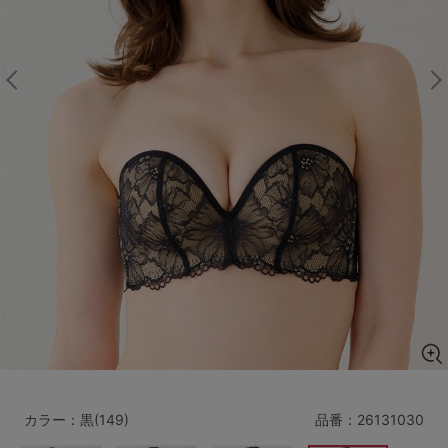
マタニティ
ギフトラッピング
SALE
サイズからブラを探す
A60
A65
A70
A75
B65
B70
B75
B80
C65
C70
C75
C80
C85
D65
D70
D75
D80
D85
すべてのサイズを表示する
E65
E70
E75
E80
E85
F65
F70
F75
F80
カラー：黒(149)
品番：
26131030
価格帯から探す