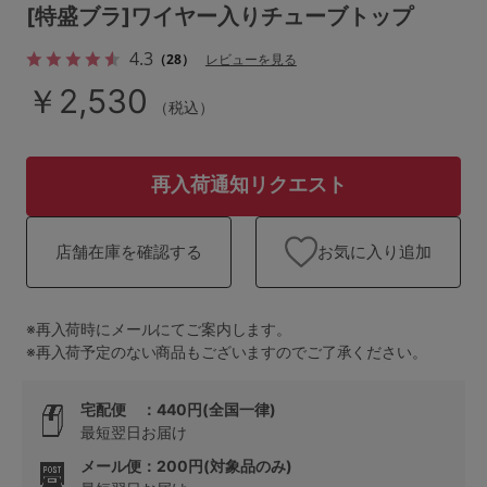
ランキング
[特盛ブラ]ワイヤー入りチューブトップ
4.3
高評価レビューアイテム
（28）
レビューを見る
￥2,530
（税込）
WEB限定アイテム
特集ページ
再入荷通知リクエスト
お気に入り追加
店舗在庫を確認する
検索を閉じる
※再入荷時にメールにてご案内します。
※再入荷予定のない商品もございますのでご了承ください。
宅配便 ：440円(全国一律)
最短翌日お届け
メール便：200円(対象品のみ)