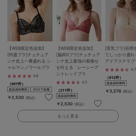
【WEB限定色追加】
【WEB限定色追加】
[育乳ブラ]谷間
[特盛ブラ]チュチュア
[脇肉0ブラ]チュチュア
てしっかり盛れ
ンナ史上一番盛れる シ
ンナ史上最強の着痩せ
アドアステラブ
ャルマンノワールブラ
を叶える レーシーア
4.
ントレッドブラ
4.8
（812件）
4.5
（997件）
（211件）
￥3,278
(税込)
￥2,530
(税込)
￥2,530
(税込)
もっと見る