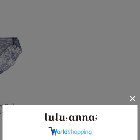
イヤー]レー
レースショ