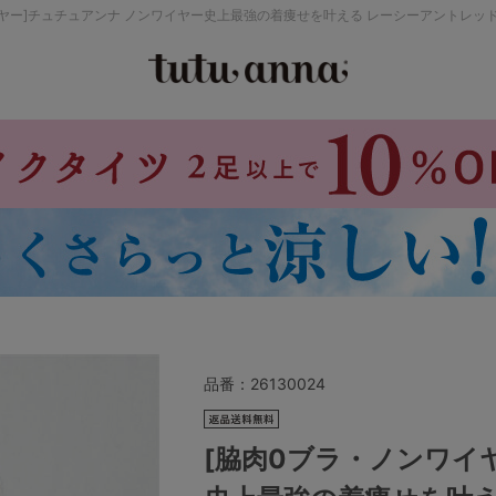
イヤー]チュチュアンナ ノンワイヤー史上最強の着痩せを叶える レーシーアントレッ
検索を閉じる
価格帯から探す
～999円
み
パジャマ
ストッキング
2,000～2,999円
4,000円～
品番：
26130024
セールアイテムから探す
[脇肉0ブラ・ノンワイ
セールアイテム