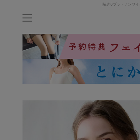
[脇肉0ブラ・ノンワ
キーワード・品番から探す
ナイトブラ
ノンワイヤー
特盛ブラ
チューブトップ
折り畳
キャミソール
ルームウェア
育乳ブラ
アームカバー
カテゴリから探す
レッグウェア
下着