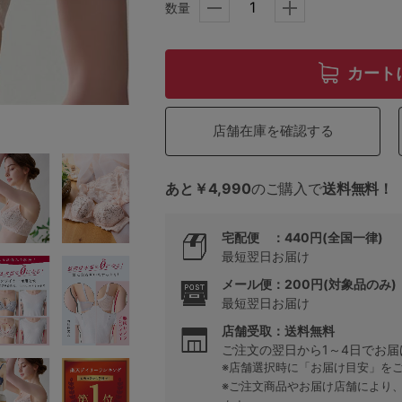
数量
5
カート
0
店舗在庫を確認する
0
C85
あと￥4,990
のご購入で
送料無料！
0
D85
0
E85
宅配便 ：440円(全国一律)
最短翌日お届け
0
メール便：200円(対象品のみ)
最短翌日お届け
店舗受取：送料無料
ご注文の翌日から1～4日でお届
※店舗選択時に「お届け目安」を
※ご注文商品やお届け店舗により