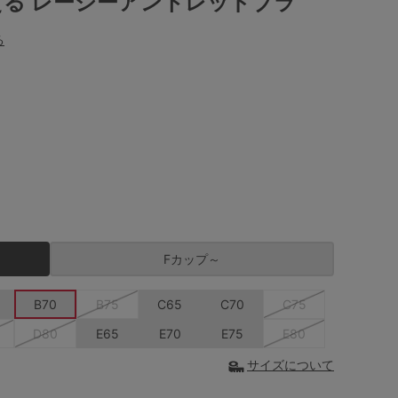
る レーシーアントレッドブラ
る
Fカップ～
B70
B75
C65
C70
C75
D80
E65
E70
E75
E80
サイズについて