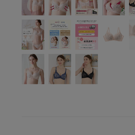
SS
S
M
L
LL
3L
S-AB
S-CD
S-EF
M-AB
M-CD
M-EF
L-AB
L-CD
L-EF
LL-EF