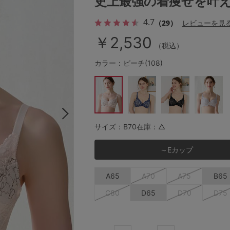
史上最強の着痩せを叶え
4.7
（29）
レビューを見
￥2,530
その他から探す
（税込）
カラー：ピーチ(108)
お気に入り
新着アイテム
サイズ：B70
在庫：△
ランキング
～Eカップ
高評価レビューアイテム
A65
A70
A75
B65
WEB限定アイテム
C80
D65
D70
D75
特集ページ