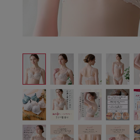
サイズからブラを探す
A60
A65
A70
A7
B65
B70
B75
B8
C65
C70
C75
C8
D65
D70
D75
D8
E65
E70
E75
E8
F65
F70
F75
F8
G65
G70
G75
H70
H75